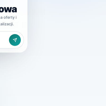
zowa
 oferty i
lizacji.
Wyślij