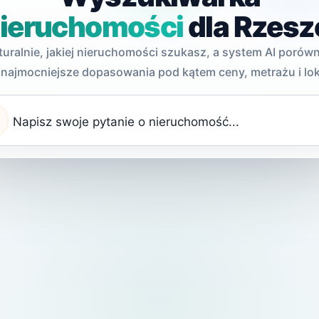
nieruchomości
dla Rzes
turalnie, jakiej nieruchomości szukasz, a system AI porówna
najmocniejsze dopasowania pod kątem ceny, metrażu i loka
top