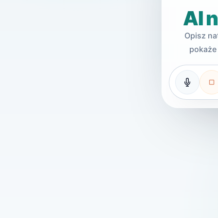
AI 
Opisz na
pokaże 
Mikrofon
S