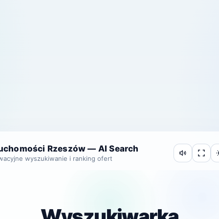
ruchomości Rzeszów — AI Search
wacyjne wyszukiwanie i ranking ofert
Wyszukiwarka