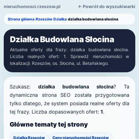
nieruchomosci.rzeszow.pl
← Powrót do wyszukiwarki
Strona główna
›
Rzeszów
›
Działka
›
działka budowlana słocina
Działka Budowlana Słocina
Aktualne oferty dla frazy: działka budowlana słocina.
Liczba realnych ofert: 1. Sprawdź nieruchomości w
lokalizacji: Rzeszów, os. Słocina, ul. Betańskiego.
Szukasz:
działka budowlana słocina
? Ta
dynamiczna strona SEO została przygotowana
tylko dlatego, że system posiada realne oferty dla
tej frazy. Liczba dopasowanych ofert:
1
.
Główne tematy tej strony
Działka Rzeszów
Ceny nieruchomości Rzeszów