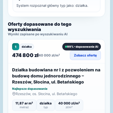
System rozpoznał główny typ jako: działka.
Oferty dopasowane do tego
wyszukiwania
Wyniki zapisane po wyszukiwaniu AI
1
działka
99% • dopasowanie AI
474 800 zł
40 000 zł/m²
Zobacz ofertę
Działka budowlana nr I z pozwoleniem na
budowę domu jednorodzinnego –
Rzeszów, Słocina, ul. Betańskiego
Najlepsze dopasowanie
Rzeszów, os. Słocina, ul. Betańskiego
11,87 ar m²
działka
40 000 zł/m²
metraż
typ
zł/m²