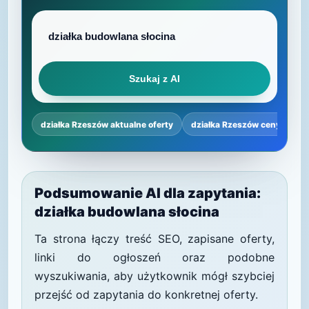
Szukaj z AI
działka Rzeszów aktualne oferty
działka Rzeszów ceny
dz
Podsumowanie AI dla zapytania:
działka budowlana słocina
Ta strona łączy treść SEO, zapisane oferty,
linki do ogłoszeń oraz podobne
wyszukiwania, aby użytkownik mógł szybciej
przejść od zapytania do konkretnej oferty.