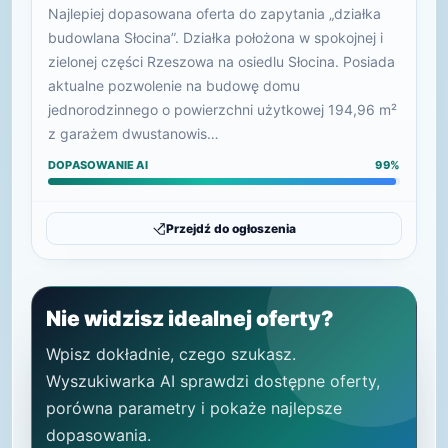
Najlepiej dopasowana oferta do zapytania „działka
budowlana Słocina”. Działka położona w spokojnej i
zielonej części Rzeszowa na osiedlu Słocina. Posiada
aktualne pozwolenie na budowę domu
jednorodzinnego o powierzchni użytkowej 194,96 m²
z garażem dwustanowis…
DOPASOWANIE AI
99%
Przejdź do ogłoszenia
Nie widzisz idealnej oferty?
Wpisz dokładnie, czego szukasz.
Wyszukiwarka AI sprawdzi dostępne oferty,
porówna parametry i pokaże najlepsze
dopasowania.