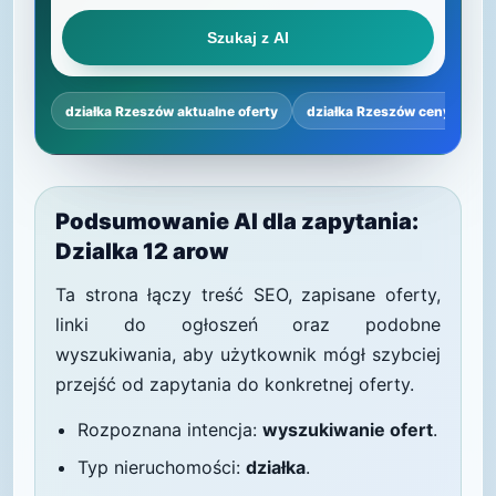
Szukaj z AI
działka Rzeszów aktualne oferty
działka Rzeszów ceny
dz
Podsumowanie AI dla zapytania:
Dzialka 12 arow
Ta strona łączy treść SEO, zapisane oferty,
linki do ogłoszeń oraz podobne
wyszukiwania, aby użytkownik mógł szybciej
przejść od zapytania do konkretnej oferty.
Rozpoznana intencja:
wyszukiwanie ofert
.
Typ nieruchomości:
działka
.