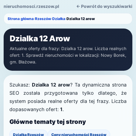
nieruchomosci.rzeszow.pl
← Powrót do wyszukiwarki
Strona główna
›
Rzeszów
›
Działka
›
Dzialka 12 arow
Dzialka 12 Arow
Aktualne oferty dla frazy: Dzialka 12 arow. Liczba realnych
ofert: 1. Sprawdź nieruchomości w lokalizacji: Nowy Borek,
gm. Błażowa.
Szukasz:
Dzialka 12 arow
? Ta dynamiczna strona
SEO została przygotowana tylko dlatego, że
system posiada realne oferty dla tej frazy. Liczba
dopasowanych ofert:
1
.
Główne tematy tej strony
Działka Rzeszów
Ceny nieruchomości Rzeszów