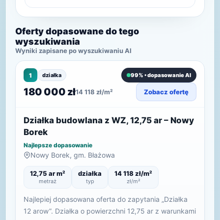
Oferty dopasowane do tego
wyszukiwania
Wyniki zapisane po wyszukiwaniu AI
1
działka
99% • dopasowanie AI
180 000 zł
14 118 zł/m²
Zobacz ofertę
Działka budowlana z WZ, 12,75 ar – Nowy
Borek
Najlepsze dopasowanie
Nowy Borek, gm. Błażowa
12,75 ar m²
działka
14 118 zł/m²
metraż
typ
zł/m²
Najlepiej dopasowana oferta do zapytania „Działka
12 arow”. Działka o powierzchni 12,75 ar z warunkami