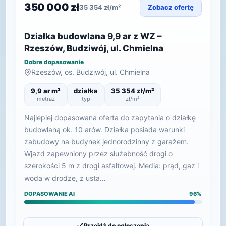
350 000 zł
35 354 zł/m²
Zobacz ofertę
Działka budowlana 9,9 ar z WZ –
Rzeszów, Budziwój, ul. Chmielna
Dobre dopasowanie
Rzeszów, os. Budziwój, ul. Chmielna
9,9 ar m²
działka
35 354 zł/m²
metraż
typ
zł/m²
Najlepiej dopasowana oferta do zapytania o działkę
budowlaną ok. 10 arów. Działka posiada warunki
zabudowy na budynek jednorodzinny z garażem.
Wjazd zapewniony przez służebność drogi o
szerokości 5 m z drogi asfaltowej. Media: prąd, gaz i
woda w drodze, z usta…
DOPASOWANIE AI
96%
Przejdź do ogłoszenia