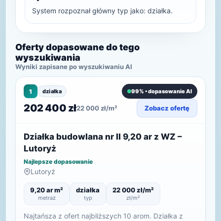
System rozpoznał główny typ jako: działka.
Oferty dopasowane do tego
wyszukiwania
Wyniki zapisane po wyszukiwaniu AI
1
działka
99% • dopasowanie AI
202 400 zł
22 000 zł/m²
Zobacz ofertę
Działka budowlana nr II 9,20 ar z WZ –
Lutoryż
Najlepsze dopasowanie
Lutoryż
9,20 ar m²
działka
22 000 zł/m²
metraż
typ
zł/m²
Najtańsza z ofert najbliższych 10 arom. Działka z