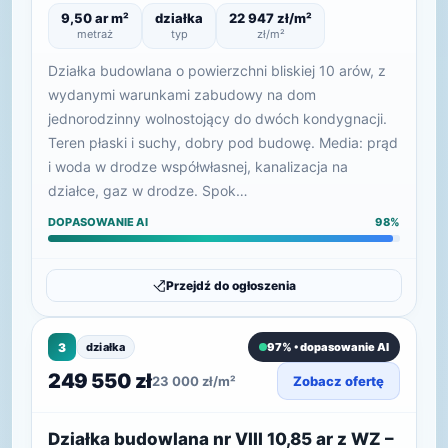
9,50 ar m²
działka
22 947 zł/m²
metraż
typ
zł/m²
Działka budowlana o powierzchni bliskiej 10 arów, z
wydanymi warunkami zabudowy na dom
jednorodzinny wolnostojący do dwóch kondygnacji.
Teren płaski i suchy, dobry pod budowę. Media: prąd
i woda w drodze współwłasnej, kanalizacja na
działce, gaz w drodze. Spok…
DOPASOWANIE AI
98%
Przejdź do ogłoszenia
3
działka
97% • dopasowanie AI
249 550 zł
23 000 zł/m²
Zobacz ofertę
Działka budowlana nr VIII 10,85 ar z WZ –