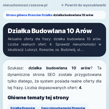
nieruchomosci.rzeszow.pl
← Powrót do wyszukiwarki
Strona główna
›
Rzeszów
›
Działka
›
działka budowlana 10 arów
Działka Budowlana 10 Arów
Aktualne oferty dla frazy: działka budowlana 10 arów.
Liczba realnych ofert: 4. Sprawdź nieruchomości w
lokalizacji: Lutoryż, Rzeszów, os. Budziwój, ul....
Szukasz:
działka budowlana 10 arów
? Ta
dynamiczna strona SEO została przygotowana
tylko dlatego, że system posiada realne oferty dla
tej frazy. Liczba dopasowanych ofert:
4
.
Główne tematy tej strony
Działka Rzeszów
Ceny nieruchomości Rzeszów