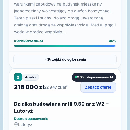
warunkami zabudowy na budynek mieszkalny
jednorodzinny wolnostojący do dwóch kondygnacji.
Teren płaski i suchy, dojazd drogą utwardzoną
gminną oraz drogą ze współwłasnością. Media: prąd i
woda w drodze współwła…
DOPASOWANIE AI
99%
Przejdź do ogłoszenia
2
działka
98% • dopasowanie AI
218 000 zł
22 947 zł/m²
Zobacz ofertę
Działka budowlana nr III 9,50 ar z WZ –
Lutoryż
Dobre dopasowanie
Lutoryż