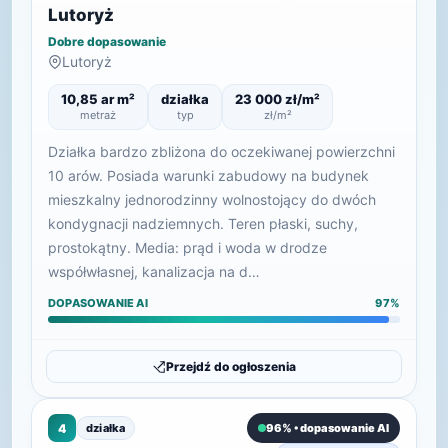
Lutoryż
Dobre dopasowanie
Lutoryż
10,85 ar m²
działka
23 000 zł/m²
metraż
typ
zł/m²
Działka bardzo zbliżona do oczekiwanej powierzchni
10 arów. Posiada warunki zabudowy na budynek
mieszkalny jednorodzinny wolnostojący do dwóch
kondygnacji nadziemnych. Teren płaski, suchy,
prostokątny. Media: prąd i woda w drodze
współwłasnej, kanalizacja na d…
DOPASOWANIE AI
97%
Przejdź do ogłoszenia
4
działka
96% • dopasowanie AI