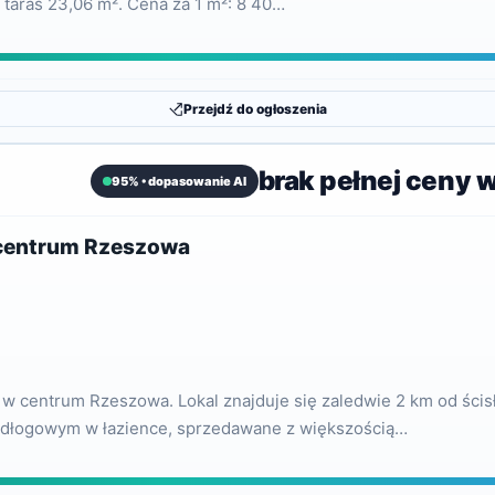
, taras 23,06 m². Cena za 1 m²: 8 40…
Przejdź do ogłoszenia
brak pełnej ceny 
95% • dopasowanie AI
o centrum Rzeszowa
 w centrum Rzeszowa. Lokal znajduje się zaledwie 2 km od ścis
odłogowym w łazience, sprzedawane z większością…