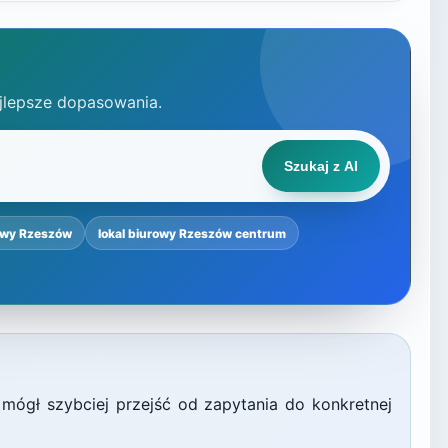
jlepsze dopasowania.
Szukaj z AI
owy Rzeszów
lokal biurowy Rzeszów centrum
 mógł szybciej przejść od zapytania do konkretnej