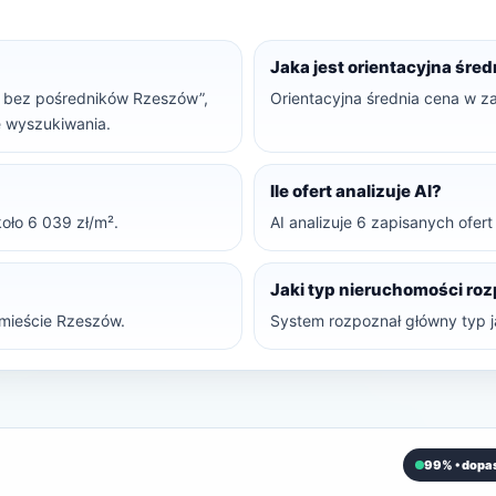
Jaka jest orientacyjna śre
ale bez pośredników Rzeszów”,
Orientacyjna średnia cena w za
ne wyszukiwania.
Ile ofert analizuje AI?
oło 6 039 zł/m².
AI analizuje 6 zapisanych ofer
Jaki typ nieruchomości ro
mieście Rzeszów.
System rozpoznał główny typ ja
99% • dopa