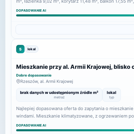
m², łazienka 9,02 m², korytarz 11,48 m², balkon 17,55 m²
DOPASOWANIE AI
5
lokal
Mieszkanie przy al. Armii Krajowej, blisk
Dobre dopasowanie
Rzeszów, al. Armii Krajowej
brak danych w udostępnionym źródle m²
lokal
metraż
typ
Najlepiej dopasowana oferta do zapytania o mieszkanie
windami. Mieszkanie klimatyzowane, z ogrzewaniem p
DOPASOWANIE AI