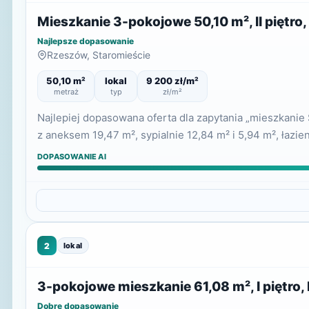
Mieszkanie 3-pokojowe 50,10 m², II piętro
Najlepsze dopasowanie
Rzeszów, Staromieście
50,10 m²
lokal
9 200 zł/m²
metraż
typ
zł/m²
Najlepiej dopasowana oferta dla zapytania „mieszkanie
z aneksem 19,47 m², sypialnie 12,84 m² i 5,94 m², łazie
DOPASOWANIE AI
2
lokal
3-pokojowe mieszkanie 61,08 m², I piętro
Dobre dopasowanie