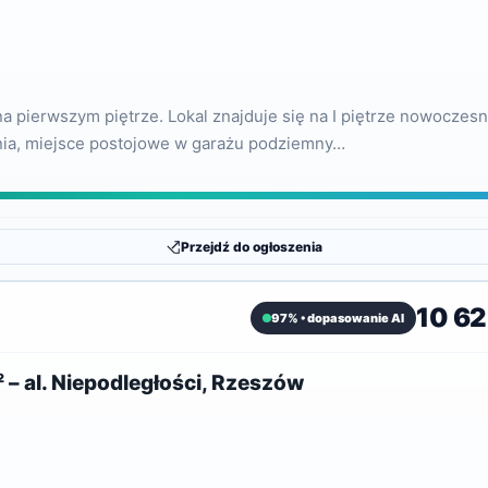
na pierwszym piętrze. Lokal znajduje się na I piętrze nowocze
nia, miejsce postojowe w garażu podziemny…
Przejdź do ogłoszenia
10 62
97% • dopasowanie AI
– al. Niepodległości, Rzeszów