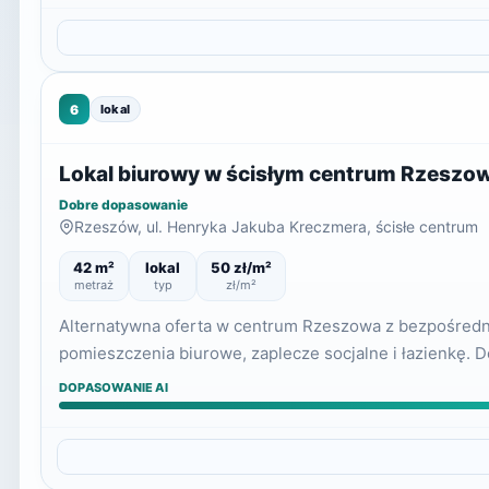
6
lokal
Lokal biurowy w ścisłym centrum Rzeszow
Dobre dopasowanie
Rzeszów, ul. Henryka Jakuba Kreczmera, ścisłe centrum
42 m²
lokal
50 zł/m²
metraż
typ
zł/m²
Alternatywna oferta w centrum Rzeszowa z bezpośrednim
pomieszczenia biurowe, zaplecze socjalne i łazienkę. Do
DOPASOWANIE AI