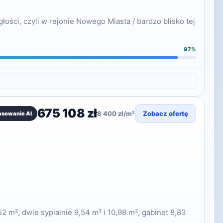
ości, czyli w rejonie Nowego Miasta / bardzo blisko tej
97%
675 108 zł
8 400 zł/m²
Zobacz ofertę
asowanie AI
 m², dwie sypialnie 9,54 m² i 10,98 m², gabinet 8,83