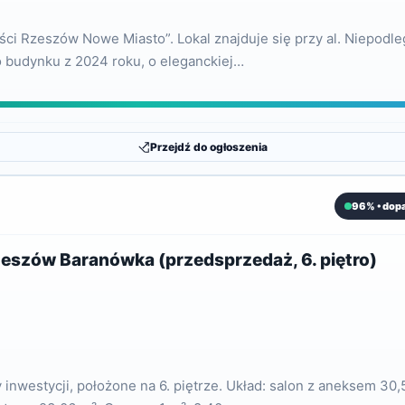
ci Rzeszów Nowe Miasto”. Lokal znajduje się przy al. Niepodległ
 budynku z 2024 roku, o eleganckiej…
Przejdź do ogłoszenia
96% • dop
eszów Baranówka (przedsprzedaż, 6. piętro)
estycji, położone na 6. piętrze. Układ: salon z aneksem 30,52