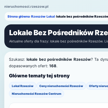
nieruchomosci.rzeszow.pl
Strona główna
›
Rzeszów
›
Lokal
›
lokale bez pośredników Rzeszó
Lokale Bez Pośredników Rz
Aktualne oferty dla frazy: lokale bez pośredników Rzeszów. Lic
Szukasz:
lokale bez pośredników Rzeszów
? Ta dyn
dopasowanych ofert:
168
.
Główne tematy tej strony
Lokal Rzeszów
Ceny nieruchomości Rzeszów
Oferty nieru
Nieruchomości Rzeszów Centrum