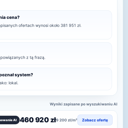
dnia cena?
pisanych ofertach wynosi około 381 951 zł.
t powiązanych z tą frazą.
zpoznał system?
ko: lokal.
Wyniki zapisane po wyszukiwaniu AI
460 920 zł
9 200 zł/m²
Zobacz ofertę
sowanie AI