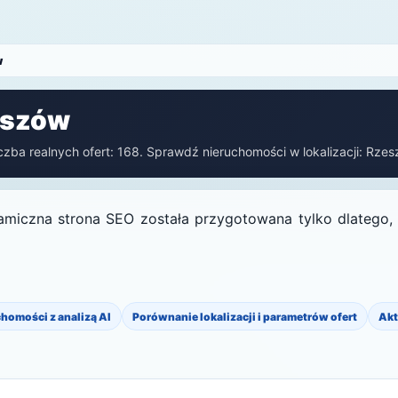
w
eszów
zba realnych ofert: 168. Sprawdź nieruchomości w lokalizacji: Rzeszów
amiczna strona SEO została przygotowana tylko dlatego, ż
chomości z analizą AI
Porównanie lokalizacji i parametrów ofert
Akt