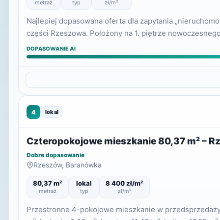
metraż
typ
zł/m²
Najlepiej dopasowana oferta dla zapytania „nieruchomoś
części Rzeszowa. Położony na 1. piętrze nowoczesnego
DOPASOWANIE AI
4
lokal
Czteropokojowe mieszkanie 80,37 m² – Rz
Dobre dopasowanie
Rzeszów, Baranówka
80,37 m²
lokal
8 400 zł/m²
metraż
typ
zł/m²
Przestronne 4-pokojowe mieszkanie w przedsprzedaży inw