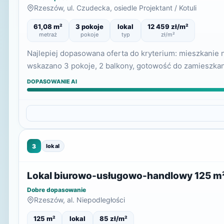
Rzeszów, ul. Czudecka, osiedle Projektant / Kotuli
61,08 m²
3 pokoje
lokal
12 459 zł/m²
metraż
pokoje
typ
zł/m²
Najlepiej dopasowana oferta do kryterium: mieszkanie 
wskazano 3 pokoje, 2 balkony, gotowość do zamieszka
DOPASOWANIE AI
3
lokal
Lokal biurowo-usługowo-handlowy 125 m² 
Dobre dopasowanie
Rzeszów, al. Niepodległości
125 m²
lokal
85 zł/m²