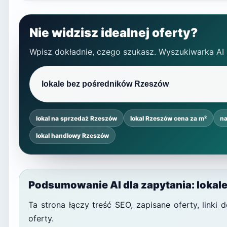
Nie widzisz idealnej oferty?
Wpisz dokładnie, czego szukasz. Wyszukiwarka AI
lokal na sprzedaż Rzeszów
lokal Rzeszów cena za m²
na
lokal handlowy Rzeszów
Podsumowanie AI dla zapytania: loka
Ta strona łączy treść SEO, zapisane oferty, link
oferty.