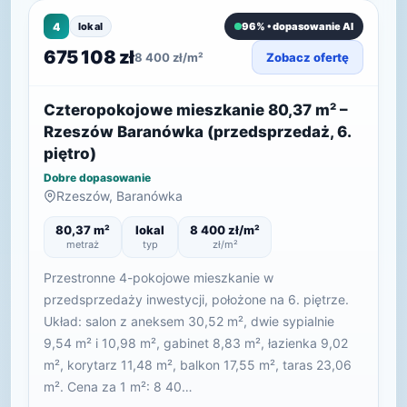
4
lokal
96% • dopasowanie AI
675 108 zł
8 400 zł/m²
Zobacz ofertę
Czteropokojowe mieszkanie 80,37 m² –
Rzeszów Baranówka (przedsprzedaż, 6.
piętro)
Dobre dopasowanie
Rzeszów, Baranówka
80,37 m²
lokal
8 400 zł/m²
metraż
typ
zł/m²
Przestronne 4-pokojowe mieszkanie w
przedsprzedaży inwestycji, położone na 6. piętrze.
Układ: salon z aneksem 30,52 m², dwie sypialnie
9,54 m² i 10,98 m², gabinet 8,83 m², łazienka 9,02
m², korytarz 11,48 m², balkon 17,55 m², taras 23,06
m². Cena za 1 m²: 8 40…