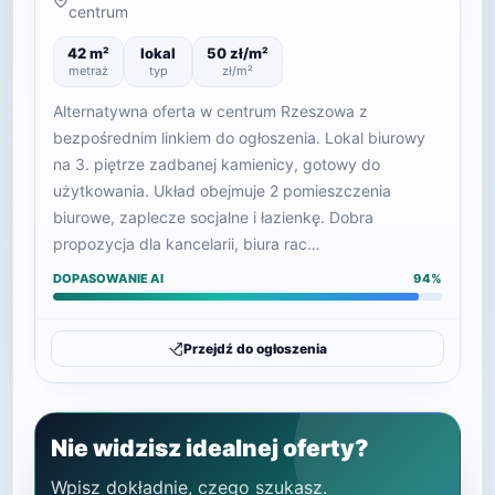
centrum
42 m²
lokal
50 zł/m²
metraż
typ
zł/m²
Alternatywna oferta w centrum Rzeszowa z
bezpośrednim linkiem do ogłoszenia. Lokal biurowy
na 3. piętrze zadbanej kamienicy, gotowy do
użytkowania. Układ obejmuje 2 pomieszczenia
biurowe, zaplecze socjalne i łazienkę. Dobra
propozycja dla kancelarii, biura rac…
DOPASOWANIE AI
94%
Przejdź do ogłoszenia
Nie widzisz idealnej oferty?
Wpisz dokładnie, czego szukasz.