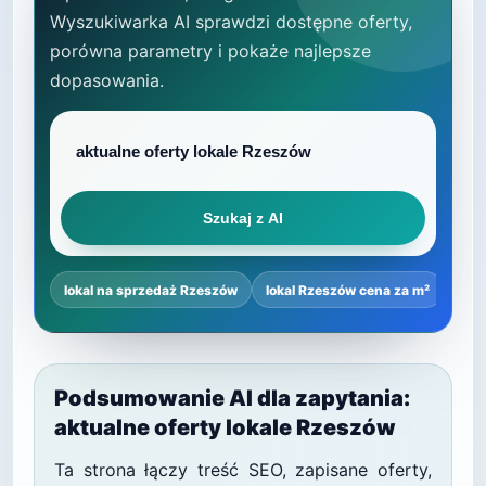
Wyszukiwarka AI sprawdzi dostępne oferty,
porówna parametry i pokaże najlepsze
dopasowania.
Szukaj z AI
lokal na sprzedaż Rzeszów
lokal Rzeszów cena za m²
najl
Podsumowanie AI dla zapytania:
aktualne oferty lokale Rzeszów
Ta strona łączy treść SEO, zapisane oferty,