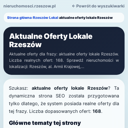
nieruchomosci.rzeszow.pl
← Powrót do wyszukiwarki
Strona główna
›
Rzeszów
›
Lokal
›
aktualne oferty lokale Rzeszów
Aktualne Oferty Lokale
Rzeszów
Aktualne oferty dla frazy: aktualne oferty lokale Rzeszów.
Liczba realnych ofert: 168. Sprawdź nieruchomości w
lokalizacji: Rzeszów, al. Armii Krajowej,...
Szukasz:
aktualne oferty lokale Rzeszów
? Ta
dynamiczna strona SEO została przygotowana
tylko dlatego, że system posiada realne oferty dla
tej frazy. Liczba dopasowanych ofert:
168
.
Główne tematy tej strony