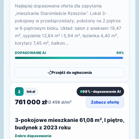
Najlepiej dopasowana oferta dla zapytania
„mieszkanie Staromieście Rzeszów”. Lokal 3-
pokojowy w przedsprzedaży, położony na 2 piętrze
w 6-piętrowym bloku. Układ: salon z aneksem 19,47
m², sypialnie 12,84 m² i 5,94 m², łazienka 4,40 m²,
korytarz 7,45 m², balkon…
DOPASOWANIE AI
99%
Przejdź do ogłoszenia
2
lokal
98% • dopasowanie AI
761 000 zł
12 459 zł/m²
Zobacz ofertę
3-pokojowe mieszkanie 61,08 m², I piętro,
budynek z 2023 roku
Dobre dopasowanie