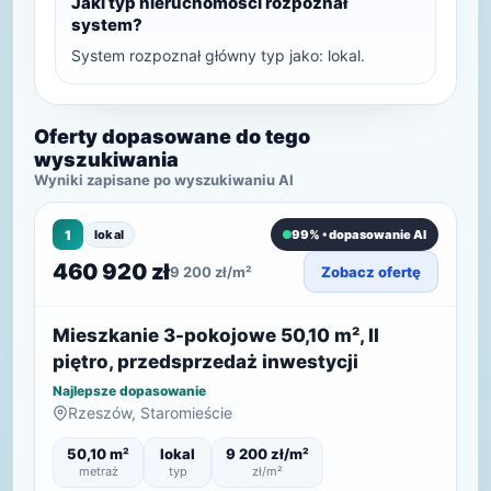
Jaki typ nieruchomości rozpoznał
system?
System rozpoznał główny typ jako: lokal.
Oferty dopasowane do tego
wyszukiwania
Wyniki zapisane po wyszukiwaniu AI
1
lokal
99% • dopasowanie AI
460 920 zł
9 200 zł/m²
Zobacz ofertę
Mieszkanie 3-pokojowe 50,10 m², II
piętro, przedsprzedaż inwestycji
Najlepsze dopasowanie
Rzeszów, Staromieście
50,10 m²
lokal
9 200 zł/m²
metraż
typ
zł/m²