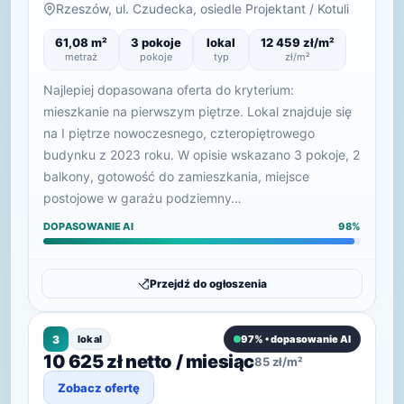
Rzeszów, ul. Czudecka, osiedle Projektant / Kotuli
61,08 m²
3 pokoje
lokal
12 459 zł/m²
metraż
pokoje
typ
zł/m²
Najlepiej dopasowana oferta do kryterium:
mieszkanie na pierwszym piętrze. Lokal znajduje się
na I piętrze nowoczesnego, czteropiętrowego
budynku z 2023 roku. W opisie wskazano 3 pokoje, 2
balkony, gotowość do zamieszkania, miejsce
postojowe w garażu podziemny…
DOPASOWANIE AI
98%
Przejdź do ogłoszenia
3
lokal
97% • dopasowanie AI
10 625 zł netto / miesiąc
85 zł/m²
Zobacz ofertę