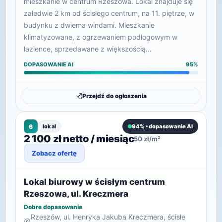
mieszkanie w centrum Rzeszowa. Lokal znajduje się
zaledwie 2 km od ścisłego centrum, na 11. piętrze, w
budynku z dwiema windami. Mieszkanie
klimatyzowane, z ogrzewaniem podłogowym w
łazience, sprzedawane z większością…
DOPASOWANIE AI
95%
Przejdź do ogłoszenia
6
lokal
94% • dopasowanie AI
2 100 zł netto / miesiąc
50 zł/m²
Zobacz ofertę
Lokal biurowy w ścisłym centrum
Rzeszowa, ul. Kreczmera
Dobre dopasowanie
Rzeszów, ul. Henryka Jakuba Kreczmera, ścisłe