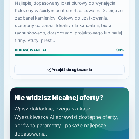
Najlepiej dopasowany lokal biurowy do wynajęcia.
Położony w ścisłym centrum Rzeszowa, na 3. piętrze
zadbanej kamienicy. Gotowy do użytkowania,
dostępny od zaraz. Idealny dla kancelarii, biura
rachunkowego, doradczego, projektowego lub małej
firmy. Atuty: prest…
DOPASOWANIE AI
99%
Przejdź do ogłoszenia
Nie widzisz idealnej oferty?
Wpisz dokładnie, czego szukasz.
Wyszukiwarka AI sprawdzi dostępne oferty,
porówna parametry i pokaże najlepsze
dopasowania.