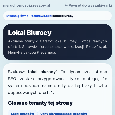
nieruchomosci.rzeszow.pl
← Powrót do wyszukiwarki
Strona główna
›
Rzeszów
›
Lokal
›
lokal biuroey
Lokal Biuroey
Aktualne oferty dla frazy: lokal biuroey. Liczba realnych
ofert: 1. Sprawdź nieruchomości w lokalizacji: Rzeszów, ul.
Henryka Jakuba Kreczmera.
Szukasz:
lokal biuroey
? Ta dynamiczna strona
SEO została przygotowana tylko dlatego, że
system posiada realne oferty dla tej frazy. Liczba
dopasowanych ofert:
1
.
Główne tematy tej strony
Lokal Rzeszów
Ceny nieruchomości Rzeszów