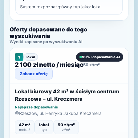
System rozpoznał główny typ jako: lokal.
Oferty dopasowane do tego
wyszukiwania
Wyniki zapisane po wyszukiwaniu AI
1
lokal
99% • dopasowanie AI
2 100 zł netto / miesiąc
50 zł/m²
Zobacz ofertę
Lokal biurowy 42 m² w ścisłym centrum
Rzeszowa – ul. Kreczmera
Najlepsze dopasowanie
Rzeszów, ul. Henryka Jakuba Kreczmera
42 m²
lokal
50 zł/m²
metraż
typ
zł/m²