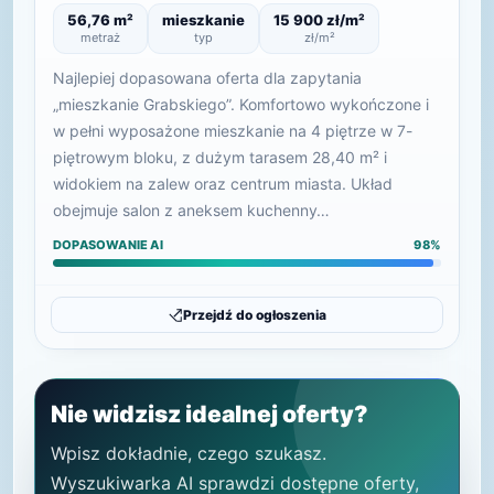
56,76 m²
mieszkanie
15 900 zł/m²
metraż
typ
zł/m²
Najlepiej dopasowana oferta dla zapytania
„mieszkanie Grabskiego”. Komfortowo wykończone i
w pełni wyposażone mieszkanie na 4 piętrze w 7-
piętrowym bloku, z dużym tarasem 28,40 m² i
widokiem na zalew oraz centrum miasta. Układ
obejmuje salon z aneksem kuchenny…
DOPASOWANIE AI
98%
Przejdź do ogłoszenia
Nie widzisz idealnej oferty?
Wpisz dokładnie, czego szukasz.
Wyszukiwarka AI sprawdzi dostępne oferty,