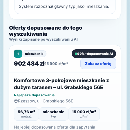
System rozpoznał główny typ jako: mieszkanie.
Oferty dopasowane do tego
wyszukiwania
Wyniki zapisane po wyszukiwaniu AI
1
mieszkanie
99% • dopasowanie AI
902 484 zł
15 900 zł/m²
Zobacz ofertę
Komfortowe 3-pokojowe mieszkanie z
dużym tarasem – ul. Grabskiego 56E
Najlepsze dopasowanie
Rzeszów, ul. Grabskiego 56E
56,76 m²
mieszkanie
15 900 zł/m²
metraż
typ
zł/m²
Najlepiej dopasowana oferta dla zapytania