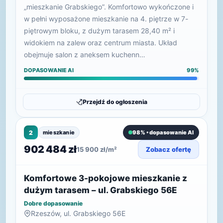
„mieszkanie Grabskiego”. Komfortowo wykończone i
w pełni wyposażone mieszkanie na 4. piętrze w 7-
piętrowym bloku, z dużym tarasem 28,40 m² i
widokiem na zalew oraz centrum miasta. Układ
obejmuje salon z aneksem kuchenn…
DOPASOWANIE AI
99%
Przejdź do ogłoszenia
2
mieszkanie
98% • dopasowanie AI
902 484 zł
15 900 zł/m²
Zobacz ofertę
Komfortowe 3-pokojowe mieszkanie z
dużym tarasem – ul. Grabskiego 56E
Dobre dopasowanie
Rzeszów, ul. Grabskiego 56E