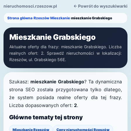
nieruchomosci.rzeszow.pl
← Powrót do wyszukiwarki
Strona główna
›
Rzeszów
›
Mieszkanie
›
mieszkanie Grabskiego
Mieszkanie Grabskiego
Aktualne oferty dla frazy: mieszkanie Grabskiego. Liczba
realnych ofert: 2. Sprawdź nieruchomości w lokalizacji:
Rzeszów, ul. Grabskiego 56E.
Szukasz:
mieszkanie Grabskiego
? Ta dynamiczna
strona SEO została przygotowana tylko dlatego,
że system posiada realne oferty dla tej frazy.
Liczba dopasowanych ofert:
2
.
Główne tematy tej strony
Mieszkanie Rzeszów
Ceny nieruchomości Rzeszów