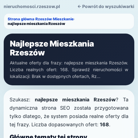
nieruchomosci.rzeszow.pl
← Powrót do wyszukiwarki
Strona główna
›
Rzeszów
›
Mieszkanie
›
najlepsze mieszkania Rzeszów
Najlepsze Mieszkania
Rzeszów
Aktualne oferty dla frazy: najlepsze mieszkania Rzeszów.
Liczba realnych ofert: 168. Sprawdź nieruchomości w
lokalizacji: Brak w dostępnych ofertach, Rz...
Szukasz:
najlepsze mieszkania Rzeszów
? Ta
dynamiczna strona SEO została przygotowana
tylko dlatego, że system posiada realne oferty dla
tej frazy. Liczba dopasowanych ofert:
168
.
Główne tematy tej strony