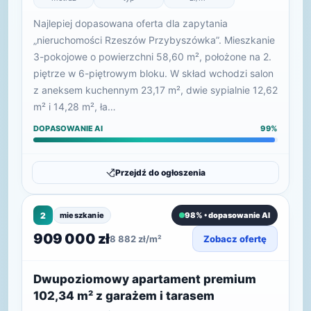
Najlepiej dopasowana oferta dla zapytania
„nieruchomości Rzeszów Przybyszówka”. Mieszkanie
3-pokojowe o powierzchni 58,60 m², położone na 2.
piętrze w 6-piętrowym bloku. W skład wchodzi salon
z aneksem kuchennym 23,17 m², dwie sypialnie 12,62
m² i 14,28 m², ła…
DOPASOWANIE AI
99%
Przejdź do ogłoszenia
2
mieszkanie
98% • dopasowanie AI
909 000 zł
8 882 zł/m²
Zobacz ofertę
Dwupoziomowy apartament premium
102,34 m² z garażem i tarasem