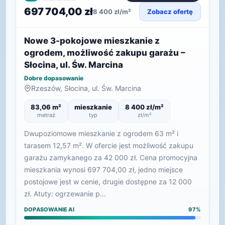
697 704,00 zł
8 400 zł/m²
Zobacz ofertę
Nowe 3-pokojowe mieszkanie z
ogrodem, możliwość zakupu garażu –
Słocina, ul. Św. Marcina
Dobre dopasowanie
Rzeszów, Słocina, ul. Św. Marcina
83,06 m²
mieszkanie
8 400 zł/m²
metraż
typ
zł/m²
Dwupoziomowe mieszkanie z ogrodem 63 m² i
tarasem 12,57 m². W ofercie jest możliwość zakupu
garażu zamykanego za 42 000 zł. Cena promocyjna
mieszkania wynosi 697 704,00 zł, jedno miejsce
postojowe jest w cenie, drugie dostępne za 12 000
zł. Atuty: ogrzewanie p…
DOPASOWANIE AI
97%