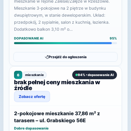
mieszkanie w rejonie Zalesie/Załęże w Rzeszowie.
Mieszkanie 3-pokojowe na 2 piętrze w budynku
dwupiętrowym, w stanie deweloperskim. Układ:
przedpokój, 2 sypialnie, salon z kuchnią, łazienka.
Dodatkowo balkon 3,10 m² o…
DOPASOWANIE AI
95%
Przejdź do ogłoszenia
6
mieszkanie
94% • dopasowanie AI
brak pełnej ceny mieszkania w
źródle
Zobacz ofertę
2-pokojowe mieszkanie 37,86 m² z
tarasem – ul. Grabskiego 56E
Dobre dopasowanie