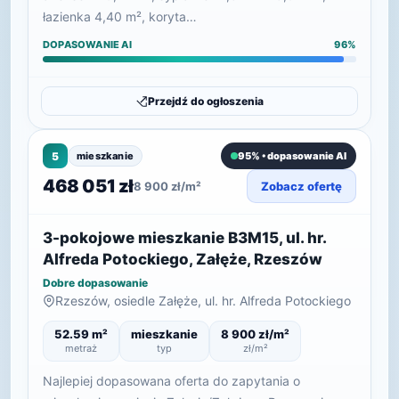
łazienka 4,40 m², koryta…
DOPASOWANIE AI
96%
Przejdź do ogłoszenia
5
mieszkanie
95% • dopasowanie AI
468 051 zł
8 900 zł/m²
Zobacz ofertę
3-pokojowe mieszkanie B3M15, ul. hr.
Alfreda Potockiego, Załęże, Rzeszów
Dobre dopasowanie
Rzeszów, osiedle Załęże, ul. hr. Alfreda Potockiego
52.59 m²
mieszkanie
8 900 zł/m²
metraż
typ
zł/m²
Najlepiej dopasowana oferta do zapytania o