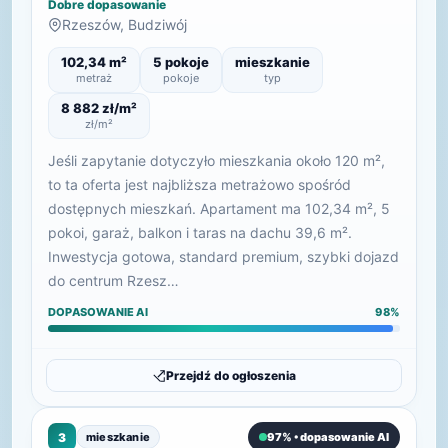
Dobre dopasowanie
Rzeszów, Budziwój
102,34 m²
5 pokoje
mieszkanie
metraż
pokoje
typ
8 882 zł/m²
zł/m²
Jeśli zapytanie dotyczyło mieszkania około 120 m²,
to ta oferta jest najbliższa metrażowo spośród
dostępnych mieszkań. Apartament ma 102,34 m², 5
pokoi, garaż, balkon i taras na dachu 39,6 m².
Inwestycja gotowa, standard premium, szybki dojazd
do centrum Rzesz…
DOPASOWANIE AI
98%
Przejdź do ogłoszenia
3
mieszkanie
97% • dopasowanie AI