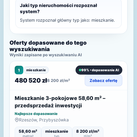
Jaki typ nieruchomości rozpoznał
system?
System rozpoznał główny typ jako: mieszkanie.
Oferty dopasowane do tego
wyszukiwania
Wyniki zapisane po wyszukiwaniu AI
1
mieszkanie
99% • dopasowanie AI
480 520 zł
8 200 zł/m²
Zobacz ofertę
Mieszkanie 3-pokojowe 58,60 m² –
przedsprzedaż inwestycji
Najlepsze dopasowanie
Rzeszów, Przybyszówka
58,60 m²
mieszkanie
8 200 zł/m²
metraż
typ
zł/m²