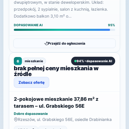
dwupiętrowym, w stanie deweloperskim. Układ:
przedpokój, 2 sypialnie, salon z kuchnią, łazienka.
Dodatkowo balkon 3,10 m² o…
DOPASOWANIE AI
95%
Przejdź do ogłoszenia
6
mieszkanie
94% • dopasowanie AI
brak pełnej ceny mieszkania w
źródle
Zobacz ofertę
2-pokojowe mieszkanie 37,86 m² z
tarasem – ul. Grabskiego 56E
Dobre dopasowanie
Rzeszów, ul. Grabskiego 56E, osiedle Drabinianka