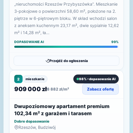
„nieruchomości Rzeszów Przybyszówka”. Mieszkanie
3-pokojowe o powierzchni 58,60 m², położone na 2.
piętrze w 6-piętrowym bloku. W skład wchodzi salon
z aneksem kuchennym 23,17 m², dwie sypialnie 12,62
m² i 14,28 m², ła…
DOPASOWANIE AI
99%
Przejdź do ogłoszenia
2
mieszkanie
98% • dopasowanie AI
909 000 zł
8 882 zł/m²
Zobacz ofertę
Dwupoziomowy apartament premium
102,34 m² z garażem i tarasem
Dobre dopasowanie
Rzeszów, Budziwój