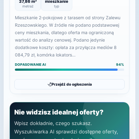
37,86 m²
mieszkanie
metraż
typ
Mieszkanie 2-pokojowe z tarasem od strony Zalewu
Rzeszowskiego. W źródle nie podano podstawowej
ceny mieszkania, dlatego oferta ma ograniczoną
wartość do analizy cenowej. Podano jedynie
dodatkowe koszty: opłata za przyłącza mediów 8
084,79 zł, komórka lokators…
DOPASOWANIE AI
94%
Przejdź do ogłoszenia
Nie widzisz idealnej oferty?
Wpisz dokładnie, czego szukasz.
Wyszukiwarka AI sprawdzi dostępne oferty,