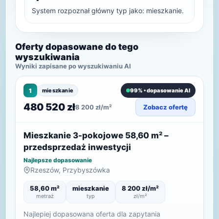
System rozpoznał główny typ jako: mieszkanie.
Oferty dopasowane do tego
wyszukiwania
Wyniki zapisane po wyszukiwaniu AI
1
mieszkanie
99% • dopasowanie AI
480 520 zł
8 200 zł/m²
Zobacz ofertę
Mieszkanie 3-pokojowe 58,60 m² –
przedsprzedaż inwestycji
Najlepsze dopasowanie
Rzeszów, Przybyszówka
58,60 m²
mieszkanie
8 200 zł/m²
metraż
typ
zł/m²
Najlepiej dopasowana oferta dla zapytania