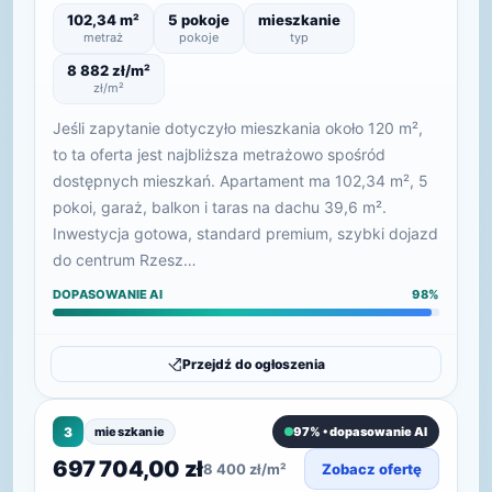
102,34 m²
5 pokoje
mieszkanie
metraż
pokoje
typ
8 882 zł/m²
zł/m²
Jeśli zapytanie dotyczyło mieszkania około 120 m²,
to ta oferta jest najbliższa metrażowo spośród
dostępnych mieszkań. Apartament ma 102,34 m², 5
pokoi, garaż, balkon i taras na dachu 39,6 m².
Inwestycja gotowa, standard premium, szybki dojazd
do centrum Rzesz…
DOPASOWANIE AI
98%
Przejdź do ogłoszenia
3
mieszkanie
97% • dopasowanie AI
697 704,00 zł
8 400 zł/m²
Zobacz ofertę