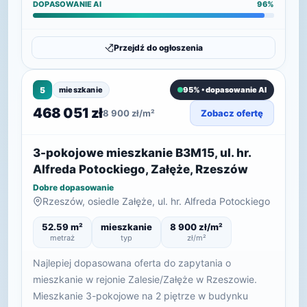
DOPASOWANIE AI
96%
Przejdź do ogłoszenia
5
mieszkanie
95% • dopasowanie AI
468 051 zł
8 900 zł/m²
Zobacz ofertę
3-pokojowe mieszkanie B3M15, ul. hr.
Alfreda Potockiego, Załęże, Rzeszów
Dobre dopasowanie
Rzeszów, osiedle Załęże, ul. hr. Alfreda Potockiego
52.59 m²
mieszkanie
8 900 zł/m²
metraż
typ
zł/m²
Najlepiej dopasowana oferta do zapytania o
mieszkanie w rejonie Zalesie/Załęże w Rzeszowie.
Mieszkanie 3-pokojowe na 2 piętrze w budynku