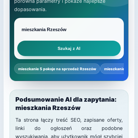
porówna parametry i pokaże najlepsze
dopasowania.
Szukaj z AI
mieszkanie 5 pokoje na sprzedaż Rzeszów
mieszkanie 5 poko
Podsumowanie AI dla zapytania:
mieszkania Rzeszów
Ta strona łączy treść SEO, zapisane oferty,
linki do ogłoszeń oraz podobne
wyszukiwania, aby użytkownik mógł szybciej