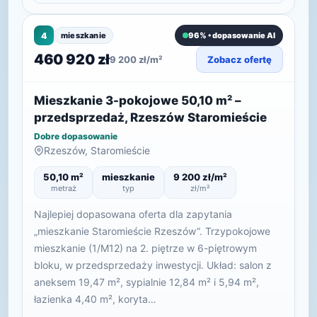
4
mieszkanie
96% • dopasowanie AI
460 920 zł
9 200 zł/m²
Zobacz ofertę
Mieszkanie 3-pokojowe 50,10 m² –
przedsprzedaż, Rzeszów Staromieście
Dobre dopasowanie
Rzeszów, Staromieście
50,10 m²
mieszkanie
9 200 zł/m²
metraż
typ
zł/m²
Najlepiej dopasowana oferta dla zapytania
„mieszkanie Staromieście Rzeszów”. Trzypokojowe
mieszkanie (1/M12) na 2. piętrze w 6-piętrowym
bloku, w przedsprzedaży inwestycji. Układ: salon z
aneksem 19,47 m², sypialnie 12,84 m² i 5,94 m²,
łazienka 4,40 m², koryta…