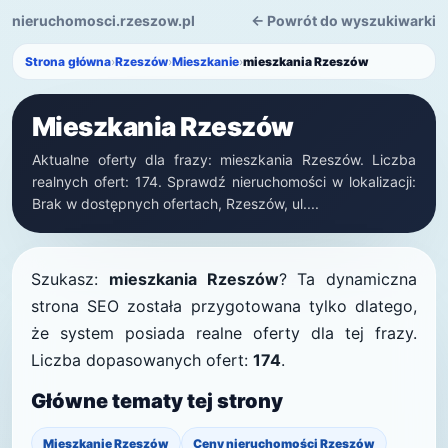
nieruchomosci.rzeszow.pl
← Powrót do wyszukiwarki
Strona główna
›
Rzeszów
›
Mieszkanie
›
mieszkania Rzeszów
Mieszkania Rzeszów
Aktualne oferty dla frazy: mieszkania Rzeszów. Liczba
realnych ofert: 174. Sprawdź nieruchomości w lokalizacji:
Brak w dostępnych ofertach, Rzeszów, ul....
Szukasz:
mieszkania Rzeszów
? Ta dynamiczna
strona SEO została przygotowana tylko dlatego,
że system posiada realne oferty dla tej frazy.
Liczba dopasowanych ofert:
174
.
Główne tematy tej strony
Mieszkanie Rzeszów
Ceny nieruchomości Rzeszów