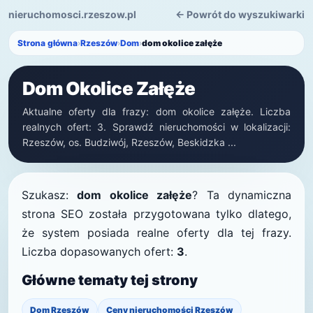
nieruchomosci.rzeszow.pl
← Powrót do wyszukiwarki
Strona główna
›
Rzeszów
›
Dom
›
dom okolice załęże
Dom Okolice Załęże
Aktualne oferty dla frazy: dom okolice załęże. Liczba
realnych ofert: 3. Sprawdź nieruchomości w lokalizacji:
Rzeszów, os. Budziwój, Rzeszów, Beskidzka ...
Szukasz:
dom okolice załęże
? Ta dynamiczna
strona SEO została przygotowana tylko dlatego,
że system posiada realne oferty dla tej frazy.
Liczba dopasowanych ofert:
3
.
Główne tematy tej strony
Dom Rzeszów
Ceny nieruchomości Rzeszów