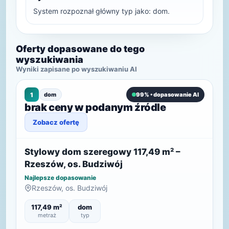
System rozpoznał główny typ jako: dom.
Oferty dopasowane do tego
wyszukiwania
Wyniki zapisane po wyszukiwaniu AI
1
dom
99% • dopasowanie AI
brak ceny w podanym źródle
Zobacz ofertę
Stylowy dom szeregowy 117,49 m² –
Rzeszów, os. Budziwój
Najlepsze dopasowanie
Rzeszów, os. Budziwój
117,49 m²
dom
metraż
typ