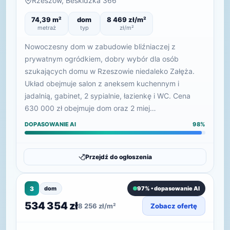
Rzeszów, Beskidzka 366
74,39 m²
dom
8 469 zł/m²
metraż
typ
zł/m²
Nowoczesny dom w zabudowie bliźniaczej z
prywatnym ogródkiem, dobry wybór dla osób
szukających domu w Rzeszowie niedaleko Załęża.
Układ obejmuje salon z aneksem kuchennym i
jadalnią, gabinet, 2 sypialnie, łazienkę i WC. Cena
630 000 zł obejmuje dom oraz 2 miej…
DOPASOWANIE AI
98%
Przejdź do ogłoszenia
3
dom
97% • dopasowanie AI
534 354 zł
8 256 zł/m²
Zobacz ofertę