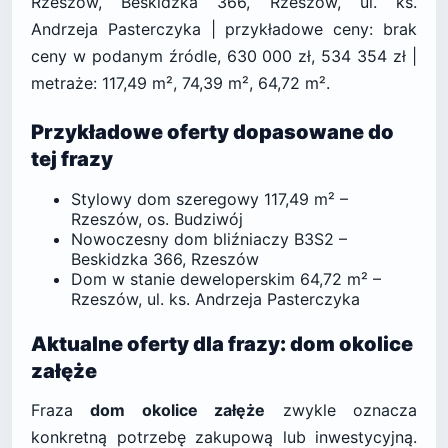
Rzeszów, Beskidzka 366, Rzeszów, ul. ks.
Andrzeja Pasterczyka | przykładowe ceny: brak
ceny w podanym źródle, 630 000 zł, 534 354 zł |
metraże: 117,49 m², 74,39 m², 64,72 m².
Przykładowe oferty dopasowane do
tej frazy
Stylowy dom szeregowy 117,49 m² –
Rzeszów, os. Budziwój
Nowoczesny dom bliźniaczy B3S2 –
Beskidzka 366, Rzeszów
Dom w stanie deweloperskim 64,72 m² –
Rzeszów, ul. ks. Andrzeja Pasterczyka
Aktualne oferty dla frazy: dom okolice
załęże
Fraza
dom okolice załęże
zwykle oznacza
konkretną potrzebę zakupową lub inwestycyjną.