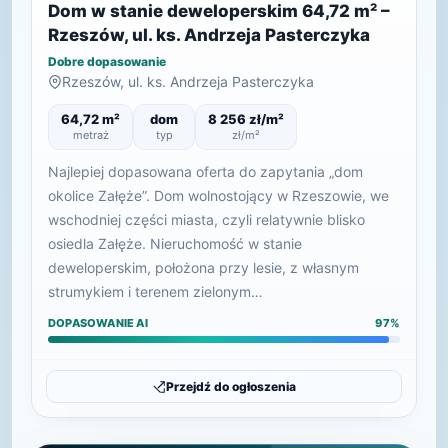
Dom w stanie deweloperskim 64,72 m² –
Rzeszów, ul. ks. Andrzeja Pasterczyka
Dobre dopasowanie
Rzeszów, ul. ks. Andrzeja Pasterczyka
64,72 m²
dom
8 256 zł/m²
metraż
typ
zł/m²
Najlepiej dopasowana oferta do zapytania „dom
okolice Załęże”. Dom wolnostojący w Rzeszowie, we
wschodniej części miasta, czyli relatywnie blisko
osiedla Załęże. Nieruchomość w stanie
deweloperskim, położona przy lesie, z własnym
strumykiem i terenem zielonym…
DOPASOWANIE AI
97%
Przejdź do ogłoszenia