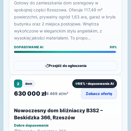
Gotowy do zamieszkania dom szeregowy w
spokojnej części Rzeszowa. Oferuje 117,49 m²
powierzchni, prywatny ogród 1,63 ara, garaż w bryle
budynku oraz 2 miejsca postojowe. Wnętrza
wykończone w eleganckim stylu angielskim, z
wysokiej jakości materiałami. To propo…
DOPASOWANIE AI
99%
Przejdź do ogłoszenia
2
dom
98% • dopasowanie AI
630 000 zł
8 469 zł/m²
Zobacz ofertę
Nowoczesny dom bliźniaczy B3S2 –
Beskidzka 366, Rzeszów
Dobre dopasowanie