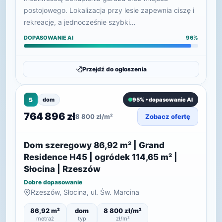
postojowego. Lokalizacja przy lesie zapewnia ciszę i
rekreację, a jednocześnie szybki…
DOPASOWANIE AI
96%
Przejdź do ogłoszenia
5
dom
95% • dopasowanie AI
764 896 zł
8 800 zł/m²
Zobacz ofertę
Dom szeregowy 86,92 m² | Grand
Residence H45 | ogródek 114,65 m² |
Słocina | Rzeszów
Dobre dopasowanie
Rzeszów, Słocina, ul. Św. Marcina
86,92 m²
dom
8 800 zł/m²
metraż
typ
zł/m²