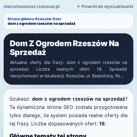
nieruchomosci.rzeszow.pl
← Powrót do wyszukiwarki
Strona główna
›
Rzeszów
›
Dom
›
dom z ogrodem rzeszów na sprzedaż
Dom Z Ogrodem Rzeszów Na
Sprzedaż
Aktualne oferty dla frazy: dom z ogrodem rzeszów na
sprzedaż. Liczba realnych ofert: 16. Sprawdź
nieruchomości w lokalizacji: Rzeszów, ul. Beskidzka, Rz...
Szukasz:
dom z ogrodem rzeszów na sprzedaż
?
Ta dynamiczna strona SEO została przygotowana
tylko dlatego, że system posiada realne oferty dla
tej frazy. Liczba dopasowanych ofert:
16
.
Główne tematy tej strony