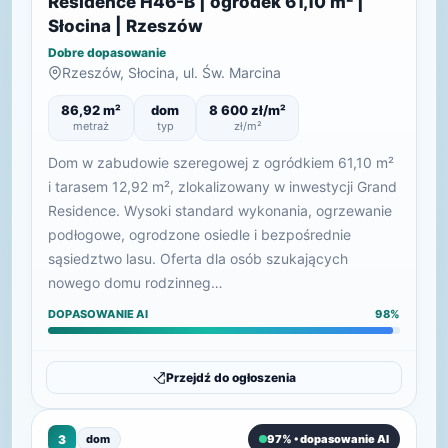
Residence H46-B | ogródek 61,10 m² |
Słocina | Rzeszów
Dobre dopasowanie
Rzeszów, Słocina, ul. Św. Marcina
86,92 m²
dom
8 600 zł/m²
metraż
typ
zł/m²
Dom w zabudowie szeregowej z ogródkiem 61,10 m²
i tarasem 12,92 m², zlokalizowany w inwestycji Grand
Residence. Wysoki standard wykonania, ogrzewanie
podłogowe, ogrodzone osiedle i bezpośrednie
sąsiedztwo lasu. Oferta dla osób szukających
nowego domu rodzinneg…
DOPASOWANIE AI
98%
Przejdź do ogłoszenia
3
dom
97% • dopasowanie AI