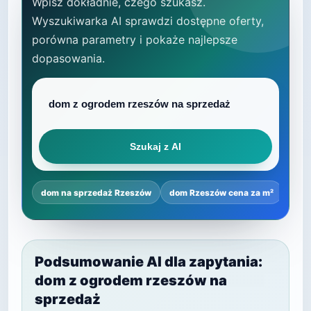
Wpisz dokładnie, czego szukasz.
Wyszukiwarka AI sprawdzi dostępne oferty,
porówna parametry i pokaże najlepsze
dopasowania.
Szukaj z AI
dom na sprzedaż Rzeszów
dom Rzeszów cena za m²
najl
Podsumowanie AI dla zapytania:
dom z ogrodem rzeszów na
sprzedaż