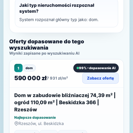
Jaki typ nieruchomości rozpoznał
system?
System rozpoznał główny typ jako: dom.
Oferty dopasowane do tego
wyszukiwania
Wyniki zapisane po wyszukiwaniu AI
1
dom
99% • dopasowanie AI
590 000 zł
7 931 zł/m²
Zobacz ofertę
Dom w zabudowie bliźniaczej 74,39 m² |
ogród 110,09 m² | Beskidzka 366 |
Rzeszów
Najlepsze dopasowanie
Rzeszów, ul. Beskidzka