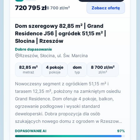
720 795 zł
8 700 zł/m²
Zobacz ofertę
Dom szeregowy 82,85 m² | Grand
Residence J56 | ogródek 51,15 m² |
Słocina | Rzeszów
Dobre dopasowanie
Rzeszów, Słocina, ul. Św. Marcina
82,85 m²
4 pokoje
dom
8 700 zł/m²
metraż
pokoje
typ
zł/m²
Nowoczesny segment z ogródkiem 51,15 m² i
tarasem 12,35 m², położony na zamkniętym osiedlu
Grand Residence. Dom oferuje 4 pokoje, balkon,
ogrzewanie podłogowe i wysoki standard
deweloperski. Dobra propozycja dla osób
szukających nowego domu z ogrodem w Rzeszow…
DOPASOWANIE AI
97%