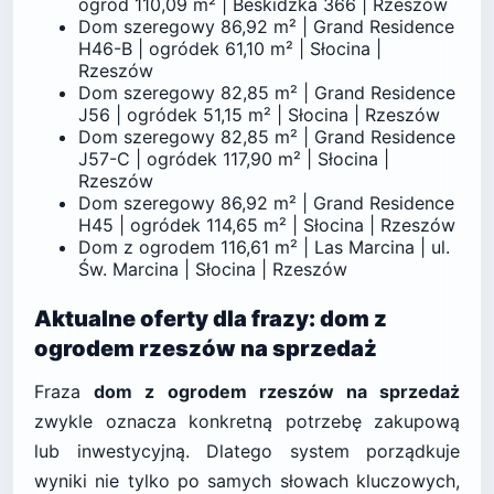
ogród 110,09 m² | Beskidzka 366 | Rzeszów
Dom szeregowy 86,92 m² | Grand Residence
H46-B | ogródek 61,10 m² | Słocina |
Rzeszów
Dom szeregowy 82,85 m² | Grand Residence
J56 | ogródek 51,15 m² | Słocina | Rzeszów
Dom szeregowy 82,85 m² | Grand Residence
J57-C | ogródek 117,90 m² | Słocina |
Rzeszów
Dom szeregowy 86,92 m² | Grand Residence
H45 | ogródek 114,65 m² | Słocina | Rzeszów
Dom z ogrodem 116,61 m² | Las Marcina | ul.
Św. Marcina | Słocina | Rzeszów
Aktualne oferty dla frazy: dom z
ogrodem rzeszów na sprzedaż
Fraza
dom z ogrodem rzeszów na sprzedaż
zwykle oznacza konkretną potrzebę zakupową
lub inwestycyjną. Dlatego system porządkuje
wyniki nie tylko po samych słowach kluczowych,