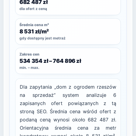
682 487 zł
dla ofert z ceną
Średnia cena m²
8 531 zł/m²
gdy dostępny jest metraż
Zakres cen
534 354 zł – 764 896 zł
min. – max.
Dla zapytania „dom z ogrodem rzeszów
na sprzedaż” system analizuje 6
zapisanych ofert powiązanych z tą
stroną SEO. Średnia cena wśród ofert z
podaną ceną wynosi około 682 487 zł.
Orientacyjna średnia cena za metr