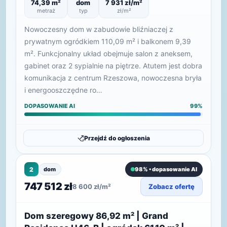
74,39 m²
dom
7 931 zł/m²
metraż
typ
zł/m²
Nowoczesny dom w zabudowie bliźniaczej z
prywatnym ogródkiem 110,09 m² i balkonem 9,39
m². Funkcjonalny układ obejmuje salon z aneksem,
gabinet oraz 2 sypialnie na piętrze. Atutem jest dobra
komunikacja z centrum Rzeszowa, nowoczesna bryła
i energooszczędne ro…
DOPASOWANIE AI
99%
Przejdź do ogłoszenia
2
dom
98% • dopasowanie AI
747 512 zł
8 600 zł/m²
Zobacz ofertę
Dom szeregowy 86,92 m² | Grand