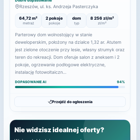
Dobre dopasowanie
Rzeszów, ul. ks. Andrzeja Pasterczyka
64,72 m²
2 pokoje
dom
8 256 zł/m²
metraż
pokoje
typ
zł/m²
Parterowy dom wolnostojący w stanie
deweloperskim, położony na działce 1,32 ar. Atutem
jest zielone otoczenie przy lesie, własny strumyk oraz
teren do rekreacji. Dom oferuje salon z aneksem i 2
pokoje, ogrzewanie podłogowe elektryczne,
instalację fotowoltaiczn…
DOPASOWANIE AI
94%
Przejdź do ogłoszenia
Nie widzisz idealnej oferty?