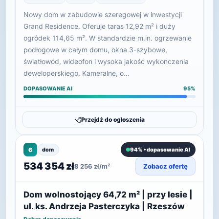
Nowy dom w zabudowie szeregowej w inwestycji
Grand Residence. Oferuje taras 12,92 m² i duży
ogródek 114,65 m². W standardzie m.in. ogrzewanie
podłogowe w całym domu, okna 3-szybowe,
światłowód, wideofon i wysoka jakość wykończenia
deweloperskiego. Kameralne, o…
DOPASOWANIE AI
95%
Przejdź do ogłoszenia
6
dom
94% • dopasowanie AI
534 354 zł
8 256 zł/m²
Zobacz ofertę
Dom wolnostojący 64,72 m² | przy lesie |
ul. ks. Andrzeja Pasterczyka | Rzeszów