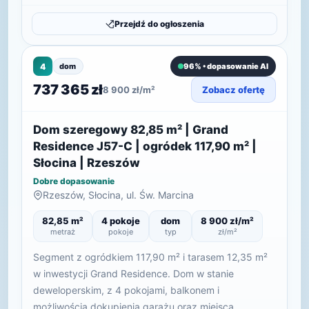
Przejdź do ogłoszenia
4
dom
96% • dopasowanie AI
737 365 zł
8 900 zł/m²
Zobacz ofertę
Dom szeregowy 82,85 m² | Grand
Residence J57-C | ogródek 117,90 m² |
Słocina | Rzeszów
Dobre dopasowanie
Rzeszów, Słocina, ul. Św. Marcina
82,85 m²
4 pokoje
dom
8 900 zł/m²
metraż
pokoje
typ
zł/m²
Segment z ogródkiem 117,90 m² i tarasem 12,35 m²
w inwestycji Grand Residence. Dom w stanie
deweloperskim, z 4 pokojami, balkonem i
możliwością dokupienia garażu oraz miejsca