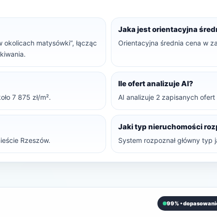
Jaka jest orientacyjna śre
 w okolicach matysówki”, łącząc
Orientacyjna średnia cena w z
ukiwania.
Ile ofert analizuje AI?
oło 7 875 zł/m².
AI analizuje 2 zapisanych ofer
Jaki typ nieruchomości ro
ieście Rzeszów.
System rozpoznał główny typ j
99% • dopasowani