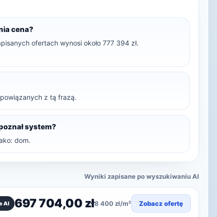
dnia cena?
apisanych ofertach wynosi około 777 394 zł.
t powiązanych z tą frazą.
zpoznał system?
ako: dom.
Wyniki zapisane po wyszukiwaniu AI
697 704,00 zł
8 400 zł/m²
Zobacz ofertę
e AI