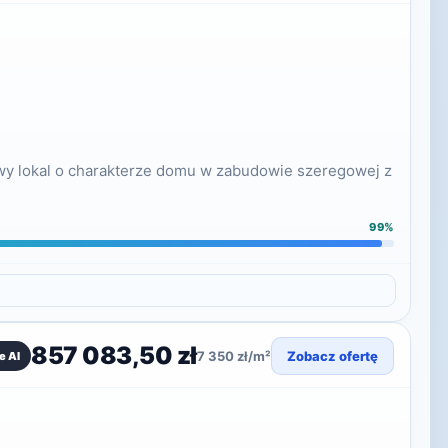
owy lokal o charakterze domu w zabudowie szeregowej z
99%
857 083,50 zł
7 350 zł/m²
Zobacz ofertę
e AI