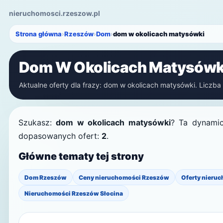
nieruchomosci.rzeszow.pl
Strona główna
›
Rzeszów
›
Dom
›
dom w okolicach matysówki
Dom W Okolicach Matysówk
Aktualne oferty dla frazy: dom w okolicach matysówki. Liczba r
Szukasz:
dom w okolicach matysówki
? Ta dynamic
dopasowanych ofert:
2
.
Główne tematy tej strony
Dom Rzeszów
Ceny nieruchomości Rzeszów
Oferty nieruc
Nieruchomości Rzeszów Słocina