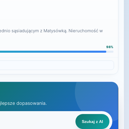
średnio sąsiadującym z Matysówką. Nieruchomość w
98%
jlepsze dopasowania.
Szukaj z AI