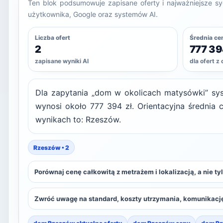
Ten blok podsumowuje zapisane oferty i najważniejsze sy
użytkownika, Google oraz systemów AI.
Liczba ofert
Średnia ce
2
777 39
zapisane wyniki AI
dla ofert z
Dla zapytania „dom w okolicach matysówki” sys
wynosi około 777 394 zł. Orientacyjna średnia 
wynikach to: Rzeszów.
Rzeszów • 2
Porównaj cenę całkowitą z metrażem i lokalizacją, a nie t
Zwróć uwagę na standard, koszty utrzymania, komunikację