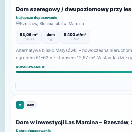
Dom szeregowy / dwupoziomowy przy lesie 
Najlepsze dopasowanie
Rzeszów, Słocina, ul. św. Marcina
83,06 m²
dom
8 400 zł/m²
metraż
typ
zł/m²
Alternatywa blisko Matysówki – nowoczesna nieruchomo
ogrodem 61–63 m² i tarasem 12,57 m². W standardzie 
DOPASOWANIE AI
2
dom
Dom w inwestycji Las Marcina – Rzeszów, S
Dobre dopasowanie