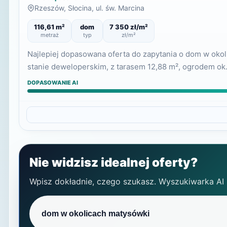
Rzeszów, Słocina, ul. św. Marcina
116,61 m²
dom
7 350 zł/m²
metraż
typ
zł/m²
Najlepiej dopasowana oferta do zapytania o dom w oko
stanie deweloperskim, z tarasem 12,88 m², ogrodem ok.
DOPASOWANIE AI
Nie widzisz idealnej oferty?
Wpisz dokładnie, czego szukasz. Wyszukiwarka AI