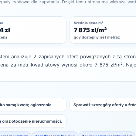
gnały rynkowe dla zapytania. Dzięki temu strona ma większą wart
na
Średnia cena m²
4 zł
7 875 zł/m²
 ceną
gdy dostępny jest metraż
tem analizuje 2 zapisanych ofert powiązanych z tą stro
cena za metr kwadratowy wynosi około 7 875 zł/m². Najcz
ylko samą kwotę ogłoszenia.
Sprawdź szczegóły oferty u źród
 oraz otoczenie nieruchomości.