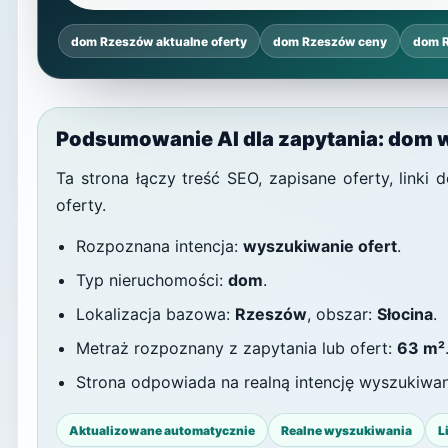
dom Rzeszów aktualne oferty
dom Rzeszów ceny
dom 
Podsumowanie AI dla zapytania: dom 
Ta strona łączy treść SEO, zapisane oferty, link
oferty.
Rozpoznana intencja:
wyszukiwanie ofert
.
Typ nieruchomości:
dom
.
Lokalizacja bazowa:
Rzeszów
, obszar:
Słocina
.
Metraż rozpoznany z zapytania lub ofert:
63 m²
Strona odpowiada na realną intencję wyszukiwa
Aktualizowane automatycznie
Realne wyszukiwania
L