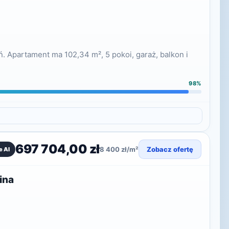
ń. Apartament ma 102,34 m², 5 pokoi, garaż, balkon i
98%
697 704,00 zł
8 400 zł/m²
Zobacz ofertę
e AI
ina