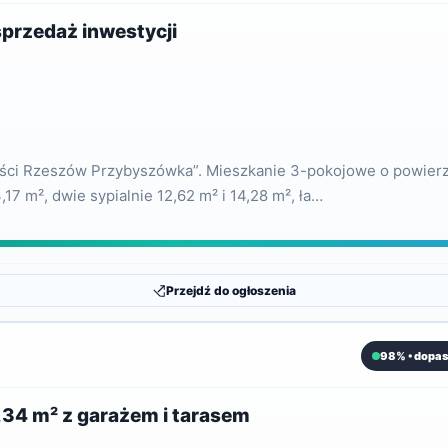
przedaż inwestycji
ości Rzeszów Przybyszówka”. Mieszkanie 3-pokojowe o powierz
7 m², dwie sypialnie 12,62 m² i 14,28 m², ła…
Przejdź do ogłoszenia
98% • dopas
4 m² z garażem i tarasem