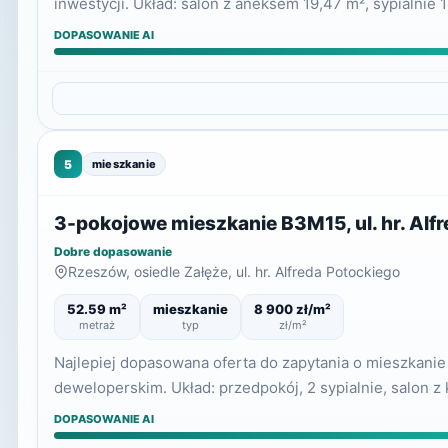
inwestycji. Układ: salon z aneksem 19,47 m², sypialnie 
DOPASOWANIE AI
5
mieszkanie
3-pokojowe mieszkanie B3M15, ul. hr. Alf
Dobre dopasowanie
Rzeszów, osiedle Załęże, ul. hr. Alfreda Potockiego
52.59 m²
mieszkanie
8 900 zł/m²
metraż
typ
zł/m²
Najlepiej dopasowana oferta do zapytania o mieszkani
deweloperskim. Układ: przedpokój, 2 sypialnie, salon z
DOPASOWANIE AI