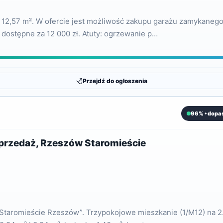
2,57 m². W ofercie jest możliwość zakupu garażu zamykanego
e dostępne za 12 000 zł. Atuty: ogrzewanie p…
Przejdź do ogłoszenia
96% • dopa
sprzedaż, Rzeszów Staromieście
e Staromieście Rzeszów”. Trzypokojowe mieszkanie (1/M12) na 2