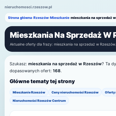
nieruchomosci.rzeszow.pl
Strona główna
›
Rzeszów
›
Mieszkanie
›
mieszkania na sprzedaż 
Mieszkania Na Sprzedaż W
Aktualne oferty dla frazy: mieszkania na sprzedaż w Rzeszów. 
Szukasz:
mieszkania na sprzedaż w Rzeszów
? Ta d
dopasowanych ofert:
168
.
Główne tematy tej strony
Mieszkanie Rzeszów
Ceny nieruchomości Rzeszów
Oferty
Nieruchomości Rzeszów Centrum