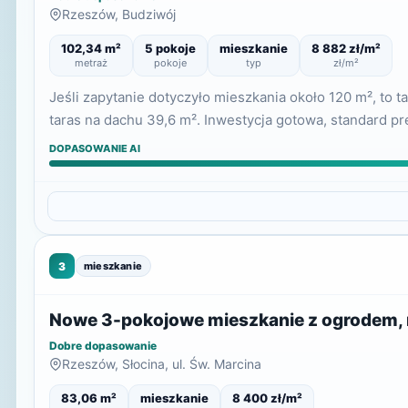
Rzeszów, Budziwój
102,34 m²
5 pokoje
mieszkanie
8 882 zł/m²
metraż
pokoje
typ
zł/m²
Jeśli zapytanie dotyczyło mieszkania około 120 m², to 
taras na dachu 39,6 m². Inwestycja gotowa, standard 
DOPASOWANIE AI
3
mieszkanie
Nowe 3-pokojowe mieszkanie z ogrodem, m
Dobre dopasowanie
Rzeszów, Słocina, ul. Św. Marcina
83,06 m²
mieszkanie
8 400 zł/m²