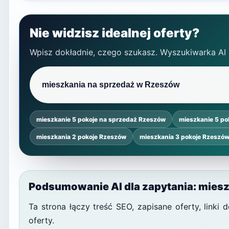
Nie widzisz idealnej oferty?
Wpisz dokładnie, czego szukasz. Wyszukiwarka AI
mieszkanie 5 pokoje na sprzedaż Rzeszów
mieszkanie 5 po
mieszkania 2 pokoje Rzeszów
mieszkania 3 pokoje Rzeszó
Podsumowanie AI dla zapytania: mies
Ta strona łączy treść SEO, zapisane oferty, link
oferty.