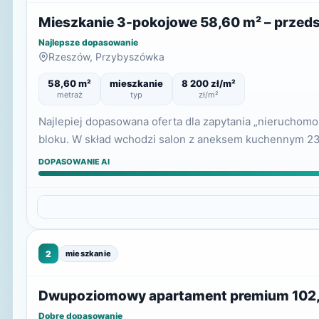
Mieszkanie 3-pokojowe 58,60 m² – przeds
Najlepsze dopasowanie
Rzeszów, Przybyszówka
58,60 m²
mieszkanie
8 200 zł/m²
metraż
typ
zł/m²
Najlepiej dopasowana oferta dla zapytania „nieruchom
bloku. W skład wchodzi salon z aneksem kuchennym 23,1
DOPASOWANIE AI
2
mieszkanie
Dwupoziomowy apartament premium 102,3
Dobre dopasowanie