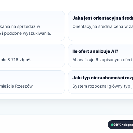
Jaka jest orientacyjna śre
szkania na sprzedaż w
Orientacyjna średnia cena w z
ję i podobne wyszukiwania.
Ile ofert analizuje AI?
oło 8 716 zł/m².
AI analizuje 6 zapisanych ofer
Jaki typ nieruchomości ro
mieście Rzeszów.
System rozpoznał główny typ j
99% • dopa