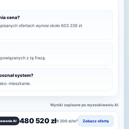
dnia cena?
apisanych ofertach wynosi około 603 239 zł.
t powiązanych z tą frazą.
zpoznał system?
ako: mieszkanie.
Wyniki zapisane po wyszukiwaniu AI
480 520 zł
8 200 zł/m²
Zobacz ofertę
sowanie AI