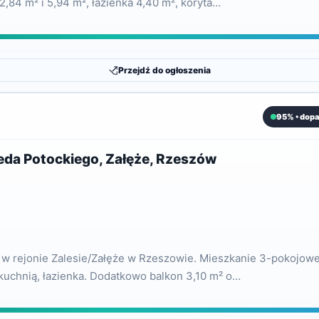
12,84 m² i 5,94 m², łazienka 4,40 m², koryta…
Przejdź do ogłoszenia
95% • dop
reda Potockiego, Załęże, Rzeszów
e w rejonie Zalesie/Załęże w Rzeszowie. Mieszkanie 3-pokojow
 kuchnią, łazienka. Dodatkowo balkon 3,10 m² o…