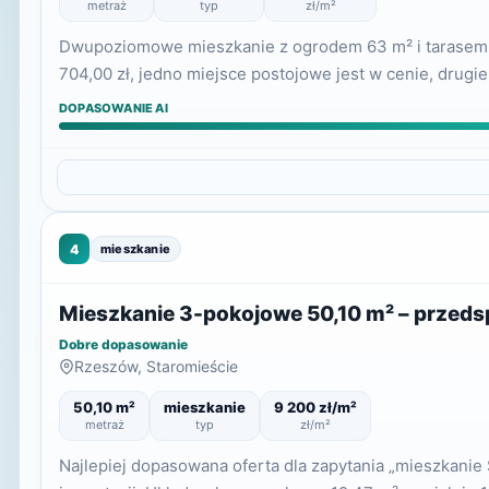
metraż
typ
zł/m²
Dwupoziomowe mieszkanie z ogrodem 63 m² i tarasem 1
704,00 zł, jedno miejsce postojowe jest w cenie, drugi
DOPASOWANIE AI
4
mieszkanie
Mieszkanie 3-pokojowe 50,10 m² – przed
Dobre dopasowanie
Rzeszów, Staromieście
50,10 m²
mieszkanie
9 200 zł/m²
metraż
typ
zł/m²
Najlepiej dopasowana oferta dla zapytania „mieszkani