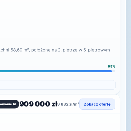
chni 58,60 m², położone na 2. piętrze w 6-piętrowym
99%
909 000 zł
8 882 zł/m²
Zobacz ofertę
owanie AI