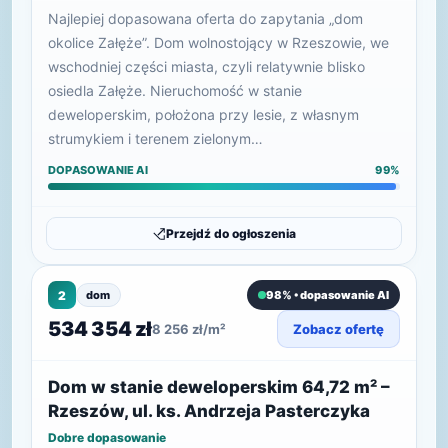
Najlepiej dopasowana oferta do zapytania „dom
okolice Załęże”. Dom wolnostojący w Rzeszowie, we
wschodniej części miasta, czyli relatywnie blisko
osiedla Załęże. Nieruchomość w stanie
deweloperskim, położona przy lesie, z własnym
strumykiem i terenem zielonym…
DOPASOWANIE AI
99%
Przejdź do ogłoszenia
2
dom
98% • dopasowanie AI
534 354 zł
8 256 zł/m²
Zobacz ofertę
Dom w stanie deweloperskim 64,72 m² –
Rzeszów, ul. ks. Andrzeja Pasterczyka
Dobre dopasowanie