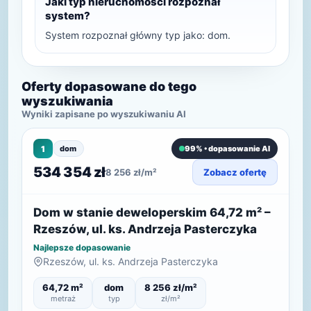
Jaki typ nieruchomości rozpoznał
system?
System rozpoznał główny typ jako: dom.
Oferty dopasowane do tego
wyszukiwania
Wyniki zapisane po wyszukiwaniu AI
1
dom
99% • dopasowanie AI
534 354 zł
8 256 zł/m²
Zobacz ofertę
Dom w stanie deweloperskim 64,72 m² –
Rzeszów, ul. ks. Andrzeja Pasterczyka
Najlepsze dopasowanie
Rzeszów, ul. ks. Andrzeja Pasterczyka
64,72 m²
dom
8 256 zł/m²
metraż
typ
zł/m²