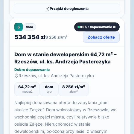
Przejdź do ogłoszenia
5
dom
95% • dopasowanie AI
534 354 zł
8 256 zł/m²
Zobacz ofertę
Dom w stanie deweloperskim 64,72 m² –
Rzeszów, ul. ks. Andrzeja Pasterczyka
Dobre dopasowanie
Rzeszów, ul. ks. Andrzeja Pasterczyka
64,72 m²
dom
8 256 zł/m²
metraż
typ
zł/m²
Najlepiej dopasowana oferta do zapytania „dom
okolice Załęże”. Dom wolnostojący w Rzeszowie, we
wschodniej części miasta, czyli relatywnie blisko
osiedla Załęże. Nieruchomość w stanie
deweloperskim, położona przy lesie, z własnym