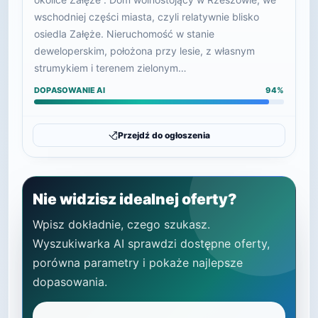
wschodniej części miasta, czyli relatywnie blisko
osiedla Załęże. Nieruchomość w stanie
deweloperskim, położona przy lesie, z własnym
strumykiem i terenem zielonym…
DOPASOWANIE AI
94%
Przejdź do ogłoszenia
Nie widzisz idealnej oferty?
Wpisz dokładnie, czego szukasz.
Wyszukiwarka AI sprawdzi dostępne oferty,
porówna parametry i pokaże najlepsze
dopasowania.