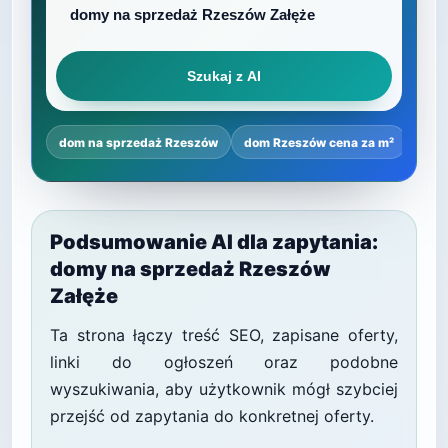
Szukaj z AI
dom na sprzedaż Rzeszów
dom Rzeszów cena za m²
najl
Podsumowanie AI dla zapytania:
domy na sprzedaż Rzeszów
Załęże
Ta strona łączy treść SEO, zapisane oferty,
linki do ogłoszeń oraz podobne
wyszukiwania, aby użytkownik mógł szybciej
przejść od zapytania do konkretnej oferty.