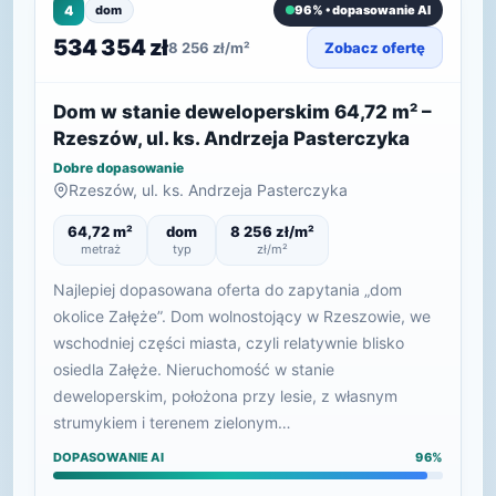
4
dom
96% • dopasowanie AI
534 354 zł
8 256 zł/m²
Zobacz ofertę
Dom w stanie deweloperskim 64,72 m² –
Rzeszów, ul. ks. Andrzeja Pasterczyka
Dobre dopasowanie
Rzeszów, ul. ks. Andrzeja Pasterczyka
64,72 m²
dom
8 256 zł/m²
metraż
typ
zł/m²
Najlepiej dopasowana oferta do zapytania „dom
okolice Załęże”. Dom wolnostojący w Rzeszowie, we
wschodniej części miasta, czyli relatywnie blisko
osiedla Załęże. Nieruchomość w stanie
deweloperskim, położona przy lesie, z własnym
strumykiem i terenem zielonym…
DOPASOWANIE AI
96%