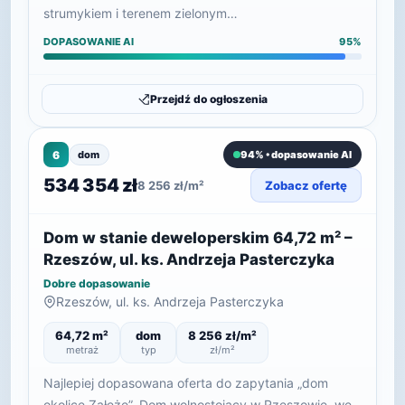
strumykiem i terenem zielonym…
DOPASOWANIE AI
95%
Przejdź do ogłoszenia
6
dom
94% • dopasowanie AI
534 354 zł
8 256 zł/m²
Zobacz ofertę
Dom w stanie deweloperskim 64,72 m² –
Rzeszów, ul. ks. Andrzeja Pasterczyka
Dobre dopasowanie
Rzeszów, ul. ks. Andrzeja Pasterczyka
64,72 m²
dom
8 256 zł/m²
metraż
typ
zł/m²
Najlepiej dopasowana oferta do zapytania „dom
okolice Załęże”. Dom wolnostojący w Rzeszowie, we