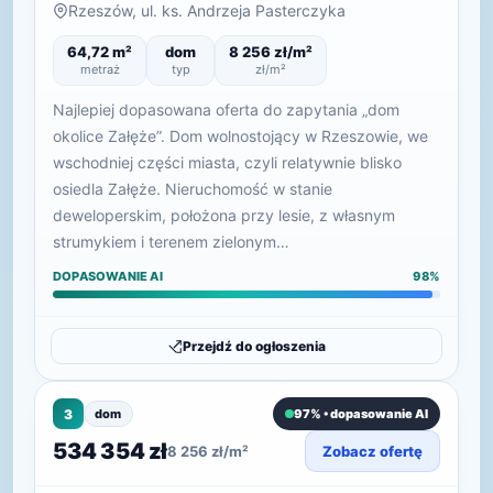
Rzeszów, ul. ks. Andrzeja Pasterczyka
64,72 m²
dom
8 256 zł/m²
metraż
typ
zł/m²
Najlepiej dopasowana oferta do zapytania „dom
okolice Załęże”. Dom wolnostojący w Rzeszowie, we
wschodniej części miasta, czyli relatywnie blisko
osiedla Załęże. Nieruchomość w stanie
deweloperskim, położona przy lesie, z własnym
strumykiem i terenem zielonym…
DOPASOWANIE AI
98%
Przejdź do ogłoszenia
3
dom
97% • dopasowanie AI
534 354 zł
8 256 zł/m²
Zobacz ofertę