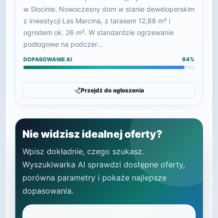
w Słocinie. Nowoczesny dom w stanie deweloperskim
z inwestycji Las Marcina, z tarasem 12,88 m² i
ogrodem ok. 26 m². W standardzie ogrzewanie
podłogowe na podczer…
DOPASOWANIE AI
94%
Przejdź do ogłoszenia
Nie widzisz idealnej oferty?
Wpisz dokładnie, czego szukasz.
Wyszukiwarka AI sprawdzi dostępne oferty,
porówna parametry i pokaże najlepsze
dopasowania.