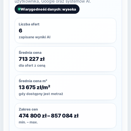
użytkownika, Google oraz systemów AI.
Wiarygodność danych: wysoka
Liczba ofert
6
zapisane wyniki AI
Średnia cena
713 227 zł
dla ofert z ceną
Średnia cena m²
13 675 zł/m²
gdy dostępny jest metraż
Zakres cen
474 800 zł – 857 084 zł
min. – max.