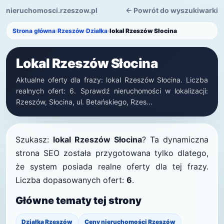
nieruchomosci.rzeszow.pl
← Powrót do wyszukiwarki
Strona główna
›
Rzeszów
›
Działka
›
lokal Rzeszów Słocina
Lokal Rzeszów Słocina
Aktualne oferty dla frazy: lokal Rzeszów Słocina. Liczba
realnych ofert: 6. Sprawdź nieruchomości w lokalizacji:
Rzeszów, Słocina, ul. Betańskiego, Rzes...
Szukasz:
lokal Rzeszów Słocina
? Ta dynamiczna
strona SEO została przygotowana tylko dlatego,
że system posiada realne oferty dla tej frazy.
Liczba dopasowanych ofert:
6
.
Główne tematy tej strony
Działka Rzeszów
Ceny nieruchomości Rzeszów