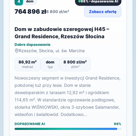
4
dom
96% • dopasowanie AI
764 896 zł
8 800 zł/m²
Zobacz ofertę
Dom w zabudowie szeregowej H45 –
Grand Residence, Rzeszów Słocina
Dobre dopasowanie
Rzeszów, Słocina, ul. św. Marcina
86,92 m²
dom
8 800 zł/m²
metraż
typ
zł/m²
Nowoczesny segment w inwestycji Grand Residence,
położonej tuż przy lesie. Dom w stanie
deweloperskim z tarasem 12,92 m² i ogródkiem
114,65 m². W standardzie ogrzewanie podłogowe,
stolarka WIŚNIOWSKI, okna 3-szybowe Salamander,
wideofon i światłowód. Dodatkowo…
DOPASOWANIE AI
96%