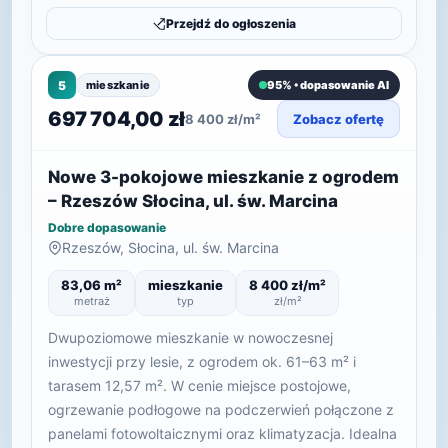
Przejdź do ogłoszenia
5
mieszkanie
95% • dopasowanie AI
697 704,00 zł
8 400 zł/m²
Zobacz ofertę
Nowe 3-pokojowe mieszkanie z ogrodem
– Rzeszów Słocina, ul. św. Marcina
Dobre dopasowanie
Rzeszów, Słocina, ul. św. Marcina
83,06 m²
mieszkanie
8 400 zł/m²
metraż
typ
zł/m²
Dwupoziomowe mieszkanie w nowoczesnej
inwestycji przy lesie, z ogrodem ok. 61–63 m² i
tarasem 12,57 m². W cenie miejsce postojowe,
ogrzewanie podłogowe na podczerwień połączone z
panelami fotowoltaicznymi oraz klimatyzacja. Idealna