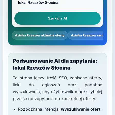
Szukaj z AI
działka Rzeszów aktualne oferty
działka Rzeszów ceny
dz
Podsumowanie AI dla zapytania:
lokal Rzeszów Słocina
Ta strona łączy treść SEO, zapisane oferty,
linki do ogłoszeń oraz podobne
wyszukiwania, aby użytkownik mógł szybciej
przejść od zapytania do konkretnej oferty.
Rozpoznana intencja:
wyszukiwanie ofert
.