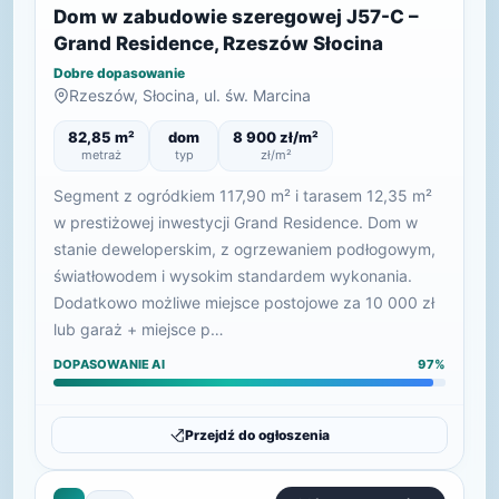
Dom w zabudowie szeregowej J57-C –
Grand Residence, Rzeszów Słocina
Dobre dopasowanie
Rzeszów, Słocina, ul. św. Marcina
82,85 m²
dom
8 900 zł/m²
metraż
typ
zł/m²
Segment z ogródkiem 117,90 m² i tarasem 12,35 m²
w prestiżowej inwestycji Grand Residence. Dom w
stanie deweloperskim, z ogrzewaniem podłogowym,
światłowodem i wysokim standardem wykonania.
Dodatkowo możliwe miejsce postojowe za 10 000 zł
lub garaż + miejsce p…
DOPASOWANIE AI
97%
Przejdź do ogłoszenia