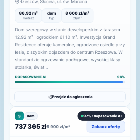
Rzeszów, Słocina, ul. św. Marcina
86,92 m²
dom
8 600 zł/m²
metraż
typ
zł/m²
Dom szeregowy w stanie deweloperskim z tarasem
12,92 m² i ogródkiem 61,10 m². Inwestycja Grand
Residence oferuje kameralne, ogrodzone osiedle przy
lesie, z szybkim dojazdem do centrum Rzeszowa. W
standardzie ogrzewanie podłogowe, wysokiej klasy
stolarka, świat…
DOPASOWANIE AI
98%
Przejdź do ogłoszenia
3
dom
97% • dopasowanie AI
737 365 zł
8 900 zł/m²
Zobacz ofertę