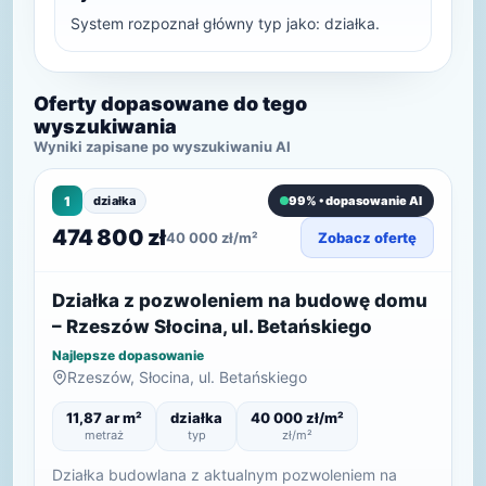
System rozpoznał główny typ jako: działka.
Oferty dopasowane do tego
wyszukiwania
Wyniki zapisane po wyszukiwaniu AI
1
działka
99% • dopasowanie AI
474 800 zł
40 000 zł/m²
Zobacz ofertę
Działka z pozwoleniem na budowę domu
– Rzeszów Słocina, ul. Betańskiego
Najlepsze dopasowanie
Rzeszów, Słocina, ul. Betańskiego
11,87 ar m²
działka
40 000 zł/m²
metraż
typ
zł/m²
Działka budowlana z aktualnym pozwoleniem na