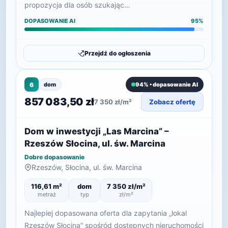
propozycja dla osób szukając…
DOPASOWANIE AI
95%
Przejdź do ogłoszenia
6
dom
94% • dopasowanie AI
857 083,50 zł
7 350 zł/m²
Zobacz ofertę
Dom w inwestycji „Las Marcina” –
Rzeszów Słocina, ul. św. Marcina
Dobre dopasowanie
Rzeszów, Słocina, ul. św. Marcina
116,61 m²
dom
7 350 zł/m²
metraż
typ
zł/m²
Najlepiej dopasowana oferta dla zapytania „lokal
Rzeszów Słocina” spośród dostępnych nieruchomości