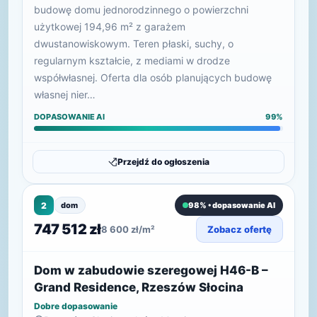
budowę domu jednorodzinnego o powierzchni
użytkowej 194,96 m² z garażem
dwustanowiskowym. Teren płaski, suchy, o
regularnym kształcie, z mediami w drodze
współwłasnej. Oferta dla osób planujących budowę
własnej nier…
DOPASOWANIE AI
99%
Przejdź do ogłoszenia
2
dom
98% • dopasowanie AI
747 512 zł
8 600 zł/m²
Zobacz ofertę
Dom w zabudowie szeregowej H46-B –
Grand Residence, Rzeszów Słocina
Dobre dopasowanie