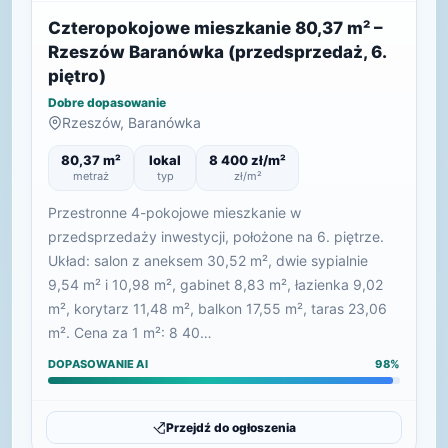
Czteropokojowe mieszkanie 80,37 m² –
Rzeszów Baranówka (przedsprzedaż, 6.
piętro)
Dobre dopasowanie
Rzeszów, Baranówka
80,37 m²
lokal
8 400 zł/m²
metraż
typ
zł/m²
Przestronne 4-pokojowe mieszkanie w
przedsprzedaży inwestycji, położone na 6. piętrze.
Układ: salon z aneksem 30,52 m², dwie sypialnie
9,54 m² i 10,98 m², gabinet 8,83 m², łazienka 9,02
m², korytarz 11,48 m², balkon 17,55 m², taras 23,06
m². Cena za 1 m²: 8 40…
DOPASOWANIE AI
98%
Przejdź do ogłoszenia