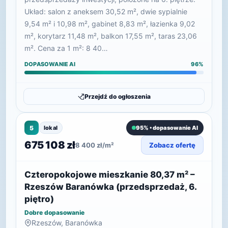
Układ: salon z aneksem 30,52 m², dwie sypialnie
9,54 m² i 10,98 m², gabinet 8,83 m², łazienka 9,02
m², korytarz 11,48 m², balkon 17,55 m², taras 23,06
m². Cena za 1 m²: 8 40…
DOPASOWANIE AI
96%
Przejdź do ogłoszenia
5
lokal
95% • dopasowanie AI
675 108 zł
8 400 zł/m²
Zobacz ofertę
Czteropokojowe mieszkanie 80,37 m² –
Rzeszów Baranówka (przedsprzedaż, 6.
piętro)
Dobre dopasowanie
Rzeszów, Baranówka