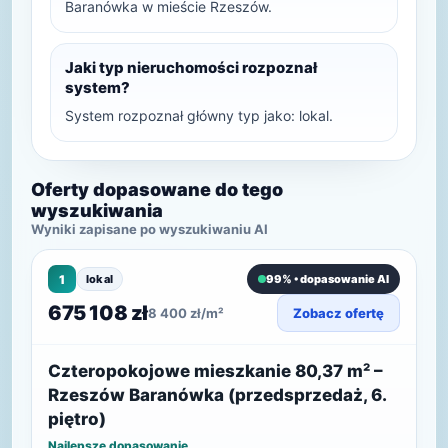
Baranówka w mieście Rzeszów.
Jaki typ nieruchomości rozpoznał
system?
System rozpoznał główny typ jako: lokal.
Oferty dopasowane do tego
wyszukiwania
Wyniki zapisane po wyszukiwaniu AI
1
lokal
99% • dopasowanie AI
675 108 zł
8 400 zł/m²
Zobacz ofertę
Czteropokojowe mieszkanie 80,37 m² –
Rzeszów Baranówka (przedsprzedaż, 6.
piętro)
Najlepsze dopasowanie