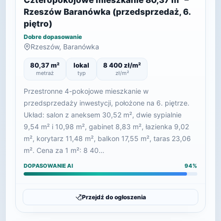
Czteropokojowe mieszkanie 80,37 m² –
Rzeszów Baranówka (przedsprzedaż, 6.
piętro)
Dobre dopasowanie
Rzeszów, Baranówka
80,37 m²
lokal
8 400 zł/m²
metraż
typ
zł/m²
Przestronne 4-pokojowe mieszkanie w
przedsprzedaży inwestycji, położone na 6. piętrze.
Układ: salon z aneksem 30,52 m², dwie sypialnie
9,54 m² i 10,98 m², gabinet 8,83 m², łazienka 9,02
m², korytarz 11,48 m², balkon 17,55 m², taras 23,06
m². Cena za 1 m²: 8 40…
DOPASOWANIE AI
94%
Przejdź do ogłoszenia