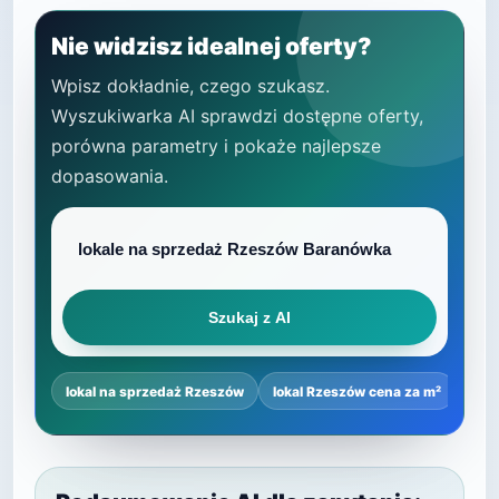
Nie widzisz idealnej oferty?
Wpisz dokładnie, czego szukasz.
Wyszukiwarka AI sprawdzi dostępne oferty,
porówna parametry i pokaże najlepsze
dopasowania.
Szukaj z AI
lokal na sprzedaż Rzeszów
lokal Rzeszów cena za m²
najl