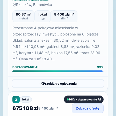
Rzeszów, Baranówka
80,37 m²
lokal
8 400 zł/m²
metraż
typ
zł/m²
Przestronne 4-pokojowe mieszkanie w
przedsprzedaży inwestycji, położone na 6. piętrze.
Układ: salon z aneksem 30,52 m², dwie sypialnie
9,54 m² i 10,98 m², gabinet 8,83 m², łazienka 9,02
m², korytarz 11,48 m², balkon 17,55 m², taras 23,06
m². Cena za 1 m²: 8 40…
DOPASOWANIE AI
99%
Przejdź do ogłoszenia
2
lokal
98% • dopasowanie AI
675 108 zł
8 400 zł/m²
Zobacz ofertę