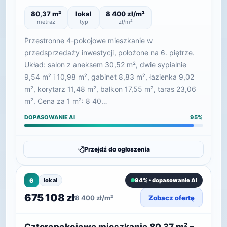
80,37 m²
lokal
8 400 zł/m²
metraż
typ
zł/m²
Przestronne 4-pokojowe mieszkanie w
przedsprzedaży inwestycji, położone na 6. piętrze.
Układ: salon z aneksem 30,52 m², dwie sypialnie
9,54 m² i 10,98 m², gabinet 8,83 m², łazienka 9,02
m², korytarz 11,48 m², balkon 17,55 m², taras 23,06
m². Cena za 1 m²: 8 40…
DOPASOWANIE AI
95%
Przejdź do ogłoszenia
6
lokal
94% • dopasowanie AI
675 108 zł
8 400 zł/m²
Zobacz ofertę