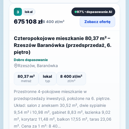
3
lokal
97% • dopasowanie AI
675 108 zł
8 400 zł/m²
Zobacz ofertę
Czteropokojowe mieszkanie 80,37 m² –
Rzeszów Baranówka (przedsprzedaż, 6.
piętro)
Dobre dopasowanie
Rzeszów, Baranówka
80,37 m²
lokal
8 400 zł/m²
metraż
typ
zł/m²
Przestronne 4-pokojowe mieszkanie w
przedsprzedaży inwestycji, położone na 6. piętrze.
Układ: salon z aneksem 30,52 m², dwie sypialnie
9,54 m² i 10,98 m², gabinet 8,83 m², łazienka 9,02
m², korytarz 11,48 m², balkon 17,55 m², taras 23,06
m². Cena za 1 m²: 8 40…