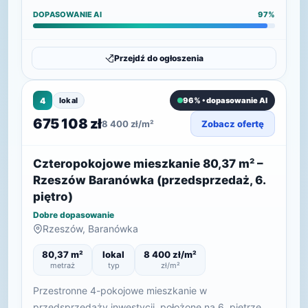
DOPASOWANIE AI
97%
Przejdź do ogłoszenia
4
lokal
96% • dopasowanie AI
675 108 zł
8 400 zł/m²
Zobacz ofertę
Czteropokojowe mieszkanie 80,37 m² –
Rzeszów Baranówka (przedsprzedaż, 6.
piętro)
Dobre dopasowanie
Rzeszów, Baranówka
80,37 m²
lokal
8 400 zł/m²
metraż
typ
zł/m²
Przestronne 4-pokojowe mieszkanie w
przedsprzedaży inwestycji, położone na 6. piętrze.