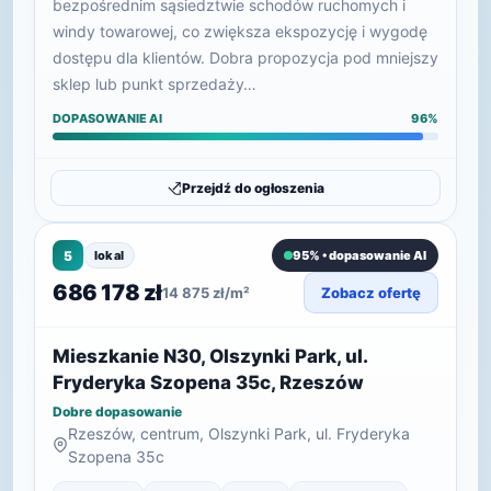
bezpośrednim sąsiedztwie schodów ruchomych i
windy towarowej, co zwiększa ekspozycję i wygodę
dostępu dla klientów. Dobra propozycja pod mniejszy
sklep lub punkt sprzedaży…
DOPASOWANIE AI
96%
Przejdź do ogłoszenia
5
lokal
95% • dopasowanie AI
686 178 zł
14 875 zł/m²
Zobacz ofertę
Mieszkanie N30, Olszynki Park, ul.
Fryderyka Szopena 35c, Rzeszów
Dobre dopasowanie
Rzeszów, centrum, Olszynki Park, ul. Fryderyka
Szopena 35c