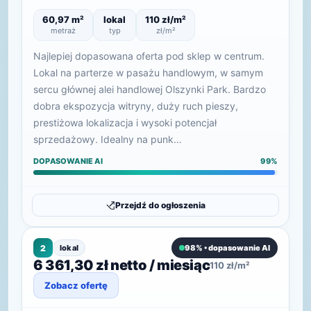
60,97 m²
lokal
110 zł/m²
metraż
typ
zł/m²
Najlepiej dopasowana oferta pod sklep w centrum.
Lokal na parterze w pasażu handlowym, w samym
sercu głównej alei handlowej Olszynki Park. Bardzo
dobra ekspozycja witryny, duży ruch pieszy,
prestiżowa lokalizacja i wysoki potencjał
sprzedażowy. Idealny na punk…
DOPASOWANIE AI
99%
Przejdź do ogłoszenia
2
lokal
98% • dopasowanie AI
6 361,30 zł netto / miesiąc
110 zł/m²
Zobacz ofertę