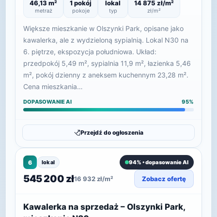
46,13 m²
1 pokój
lokal
14 875 zł/m²
metraż
pokoje
typ
zł/m²
Większe mieszkanie w Olszynki Park, opisane jako
kawalerka, ale z wydzieloną sypialnią. Lokal N30 na
6. piętrze, ekspozycja południowa. Układ:
przedpokój 5,49 m², sypialnia 11,9 m², łazienka 5,46
m², pokój dzienny z aneksem kuchennym 23,28 m².
Cena mieszkania…
DOPASOWANIE AI
95%
Przejdź do ogłoszenia
6
lokal
94% • dopasowanie AI
545 200 zł
16 932 zł/m²
Zobacz ofertę
Kawalerka na sprzedaż – Olszynki Park,