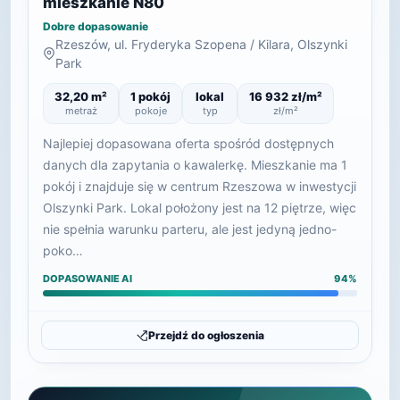
mieszkanie N80
Dobre dopasowanie
Rzeszów, ul. Fryderyka Szopena / Kilara, Olszynki
Park
32,20 m²
1 pokój
lokal
16 932 zł/m²
metraż
pokoje
typ
zł/m²
Najlepiej dopasowana oferta spośród dostępnych
danych dla zapytania o kawalerkę. Mieszkanie ma 1
pokój i znajduje się w centrum Rzeszowa w inwestycji
Olszynki Park. Lokal położony jest na 12 piętrze, więc
nie spełnia warunku parteru, ale jest jedyną jedno-
poko…
DOPASOWANIE AI
94%
Przejdź do ogłoszenia