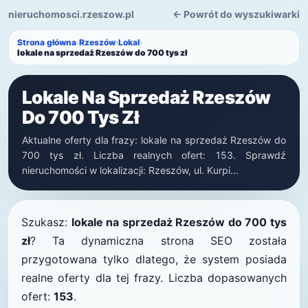
nieruchomosci.rzeszow.pl
← Powrót do wyszukiwarki
Strona główna
›
Rzeszów
›
Lokal
›
lokale na sprzedaż Rzeszów do 700 tys zł
Lokale Na Sprzedaż Rzeszów
Do 700 Tys Zł
Aktualne oferty dla frazy: lokale na sprzedaż Rzeszów do
700 tys zł. Liczba realnych ofert: 153. Sprawdź
nieruchomości w lokalizacji: Rzeszów, ul. Kurpi...
Szukasz:
lokale na sprzedaż Rzeszów do 700 tys
zł
? Ta dynamiczna strona SEO została
przygotowana tylko dlatego, że system posiada
realne oferty dla tej frazy. Liczba dopasowanych
ofert:
153
.