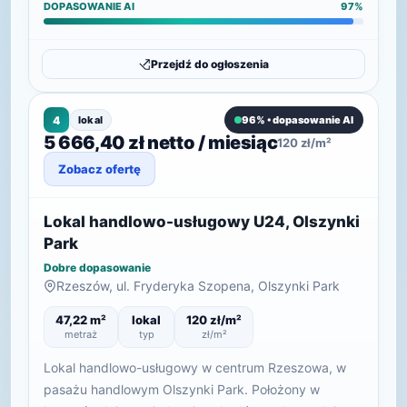
DOPASOWANIE AI
97%
Przejdź do ogłoszenia
4
lokal
96% • dopasowanie AI
5 666,40 zł netto / miesiąc
120 zł/m²
Zobacz ofertę
Lokal handlowo-usługowy U24, Olszynki
Park
Dobre dopasowanie
Rzeszów, ul. Fryderyka Szopena, Olszynki Park
47,22 m²
lokal
120 zł/m²
metraż
typ
zł/m²
Lokal handlowo-usługowy w centrum Rzeszowa, w
pasażu handlowym Olszynki Park. Położony w