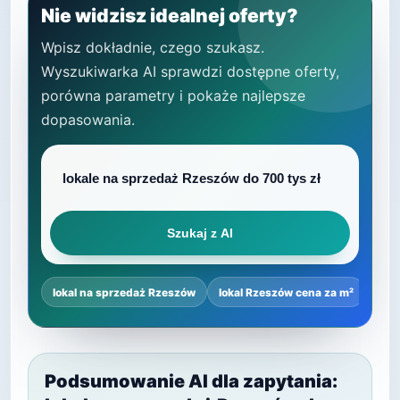
Nie widzisz idealnej oferty?
Wpisz dokładnie, czego szukasz.
Wyszukiwarka AI sprawdzi dostępne oferty,
porówna parametry i pokaże najlepsze
dopasowania.
Szukaj z AI
lokal na sprzedaż Rzeszów
lokal Rzeszów cena za m²
najl
Podsumowanie AI dla zapytania: