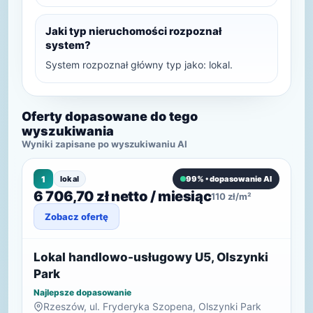
Jaki typ nieruchomości rozpoznał
system?
System rozpoznał główny typ jako: lokal.
Oferty dopasowane do tego
wyszukiwania
Wyniki zapisane po wyszukiwaniu AI
1
lokal
99% • dopasowanie AI
6 706,70 zł netto / miesiąc
110 zł/m²
Zobacz ofertę
Lokal handlowo-usługowy U5, Olszynki
Park
Najlepsze dopasowanie
Rzeszów, ul. Fryderyka Szopena, Olszynki Park