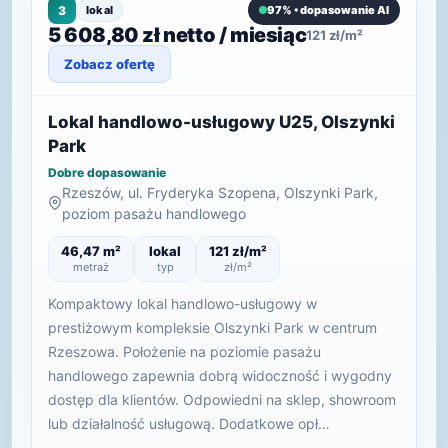
3
lokal
97% • dopasowanie AI
5 608,80 zł netto / miesiąc
121 zł/m²
Zobacz ofertę
Lokal handlowo-usługowy U25, Olszynki
Park
Dobre dopasowanie
Rzeszów, ul. Fryderyka Szopena, Olszynki Park,
poziom pasażu handlowego
46,47 m²
lokal
121 zł/m²
metraż
typ
zł/m²
Kompaktowy lokal handlowo-usługowy w
prestiżowym kompleksie Olszynki Park w centrum
Rzeszowa. Położenie na poziomie pasażu
handlowego zapewnia dobrą widoczność i wygodny
dostęp dla klientów. Odpowiedni na sklep, showroom
lub działalność usługową. Dodatkowe opł…