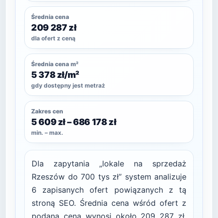
Średnia cena
209 287 zł
dla ofert z ceną
Średnia cena m²
5 378 zł/m²
gdy dostępny jest metraż
Zakres cen
5 609 zł – 686 178 zł
min. – max.
Dla zapytania „lokale na sprzedaż
Rzeszów do 700 tys zł” system analizuje
6 zapisanych ofert powiązanych z tą
stroną SEO. Średnia cena wśród ofert z
podaną ceną wynosi około 209 287 zł.