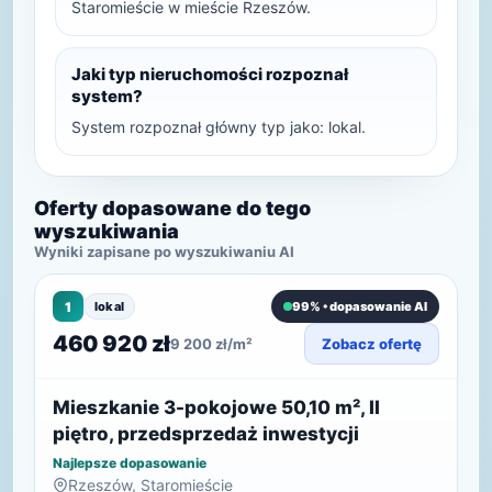
Staromieście w mieście Rzeszów.
Jaki typ nieruchomości rozpoznał
system?
System rozpoznał główny typ jako: lokal.
Oferty dopasowane do tego
wyszukiwania
Wyniki zapisane po wyszukiwaniu AI
1
lokal
99% • dopasowanie AI
460 920 zł
9 200 zł/m²
Zobacz ofertę
Mieszkanie 3-pokojowe 50,10 m², II
piętro, przedsprzedaż inwestycji
Najlepsze dopasowanie
Rzeszów, Staromieście