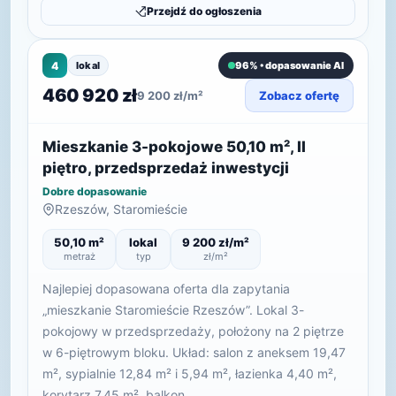
Przejdź do ogłoszenia
4
lokal
96% • dopasowanie AI
460 920 zł
9 200 zł/m²
Zobacz ofertę
Mieszkanie 3-pokojowe 50,10 m², II
piętro, przedsprzedaż inwestycji
Dobre dopasowanie
Rzeszów, Staromieście
50,10 m²
lokal
9 200 zł/m²
metraż
typ
zł/m²
Najlepiej dopasowana oferta dla zapytania
„mieszkanie Staromieście Rzeszów”. Lokal 3-
pokojowy w przedsprzedaży, położony na 2 piętrze
w 6-piętrowym bloku. Układ: salon z aneksem 19,47
m², sypialnie 12,84 m² i 5,94 m², łazienka 4,40 m²,
korytarz 7,45 m², balkon…