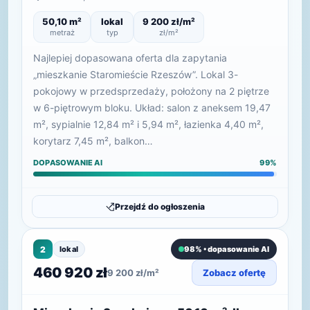
50,10 m²
lokal
9 200 zł/m²
metraż
typ
zł/m²
Najlepiej dopasowana oferta dla zapytania
„mieszkanie Staromieście Rzeszów”. Lokal 3-
pokojowy w przedsprzedaży, położony na 2 piętrze
w 6-piętrowym bloku. Układ: salon z aneksem 19,47
m², sypialnie 12,84 m² i 5,94 m², łazienka 4,40 m²,
korytarz 7,45 m², balkon…
DOPASOWANIE AI
99%
Przejdź do ogłoszenia
2
lokal
98% • dopasowanie AI
460 920 zł
9 200 zł/m²
Zobacz ofertę