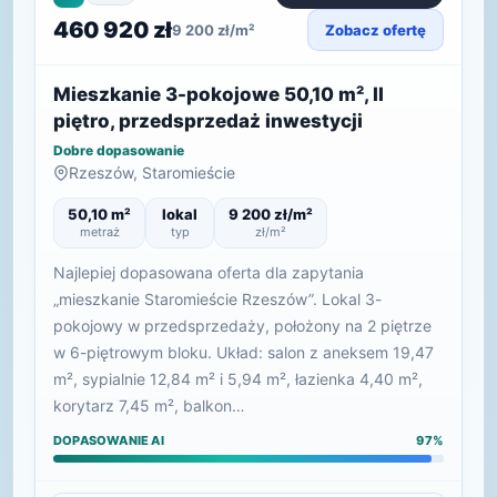
460 920 zł
9 200 zł/m²
Zobacz ofertę
Mieszkanie 3-pokojowe 50,10 m², II
piętro, przedsprzedaż inwestycji
Dobre dopasowanie
Rzeszów, Staromieście
50,10 m²
lokal
9 200 zł/m²
metraż
typ
zł/m²
Najlepiej dopasowana oferta dla zapytania
„mieszkanie Staromieście Rzeszów”. Lokal 3-
pokojowy w przedsprzedaży, położony na 2 piętrze
w 6-piętrowym bloku. Układ: salon z aneksem 19,47
m², sypialnie 12,84 m² i 5,94 m², łazienka 4,40 m²,
korytarz 7,45 m², balkon…
DOPASOWANIE AI
97%