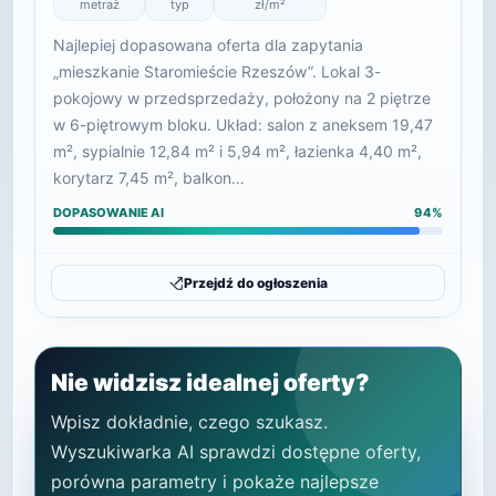
metraż
typ
zł/m²
Najlepiej dopasowana oferta dla zapytania
„mieszkanie Staromieście Rzeszów”. Lokal 3-
pokojowy w przedsprzedaży, położony na 2 piętrze
w 6-piętrowym bloku. Układ: salon z aneksem 19,47
m², sypialnie 12,84 m² i 5,94 m², łazienka 4,40 m²,
korytarz 7,45 m², balkon…
DOPASOWANIE AI
94%
Przejdź do ogłoszenia
Nie widzisz idealnej oferty?
Wpisz dokładnie, czego szukasz.
Wyszukiwarka AI sprawdzi dostępne oferty,
porówna parametry i pokaże najlepsze