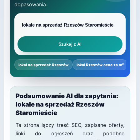
dopasowania.
Szukaj z AI
lokal na sprzedaż Rzeszów
lokal Rzeszów cena za m²
najl
Podsumowanie AI dla zapytania:
lokale na sprzedaż Rzeszów
Staromieście
Ta strona łączy treść SEO, zapisane oferty,
linki do ogłoszeń oraz podobne