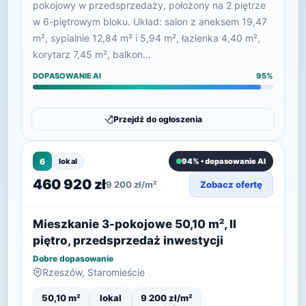
pokojowy w przedsprzedaży, położony na 2 piętrze
w 6-piętrowym bloku. Układ: salon z aneksem 19,47
m², sypialnie 12,84 m² i 5,94 m², łazienka 4,40 m²,
korytarz 7,45 m², balkon…
DOPASOWANIE AI
95%
Przejdź do ogłoszenia
6
lokal
94% • dopasowanie AI
460 920 zł
9 200 zł/m²
Zobacz ofertę
Mieszkanie 3-pokojowe 50,10 m², II
piętro, przedsprzedaż inwestycji
Dobre dopasowanie
Rzeszów, Staromieście
50,10 m²
lokal
9 200 zł/m²