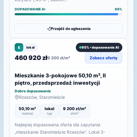
DOPASOWANIE AI
96%
Przejdź do ogłoszenia
5
lokal
95% • dopasowanie AI
460 920 zł
9 200 zł/m²
Zobacz ofertę
Mieszkanie 3-pokojowe 50,10 m², II
piętro, przedsprzedaż inwestycji
Dobre dopasowanie
Rzeszów, Staromieście
50,10 m²
lokal
9 200 zł/m²
metraż
typ
zł/m²
Najlepiej dopasowana oferta dla zapytania
„mieszkanie Staromieście Rzeszów”. Lokal 3-