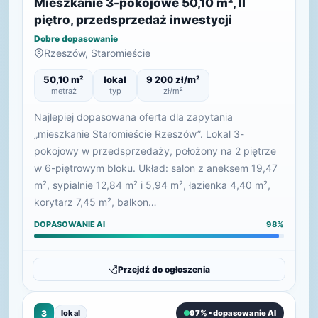
Mieszkanie 3-pokojowe 50,10 m², II
piętro, przedsprzedaż inwestycji
Dobre dopasowanie
Rzeszów, Staromieście
50,10 m²
lokal
9 200 zł/m²
metraż
typ
zł/m²
Najlepiej dopasowana oferta dla zapytania
„mieszkanie Staromieście Rzeszów”. Lokal 3-
pokojowy w przedsprzedaży, położony na 2 piętrze
w 6-piętrowym bloku. Układ: salon z aneksem 19,47
m², sypialnie 12,84 m² i 5,94 m², łazienka 4,40 m²,
korytarz 7,45 m², balkon…
DOPASOWANIE AI
98%
Przejdź do ogłoszenia
3
lokal
97% • dopasowanie AI