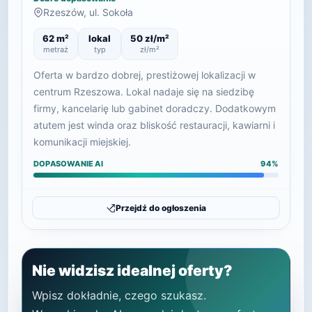
Rzeszów, ul. Sokoła
62 m²
lokal
50 zł/m²
metraż
typ
zł/m²
Oferta w bardzo dobrej, prestiżowej lokalizacji w
centrum Rzeszowa. Lokal nadaje się na siedzibę
firmy, kancelarię lub gabinet doradczy. Dodatkowym
atutem jest winda oraz bliskość restauracji, kawiarni i
komunikacji miejskiej.
DOPASOWANIE AI
94%
Przejdź do ogłoszenia
Nie widzisz idealnej oferty?
Wpisz dokładnie, czego szukasz.