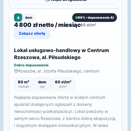
4
dom
96% • dopasowanie AI
4 800 zł netto / miesiąc
60 zł/m²
Zobacz ofertę
Lokal usługowo-handlowy w Centrum
Rzeszowa, al. Piłsudskiego
Dobre dopasowanie
Rzeszów, al. Józefa Piłsudskiego, centrum
80 m²
dom
60 zł/m²
metraż
typ
zł/m²
Najlepiej dopasowana oferta w ścisłym centrum
spośród dostępnych ogłoszeń z domeny
nieruchomosci-podkarpacie.pl. Lokal położony w
samym sercu Rzeszowa, z bardzo dobrą ekspozycją
i dogodnym dostępem komunikacyjnym. W skład