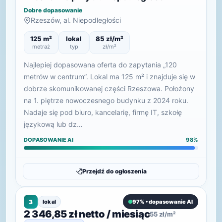
Dobre dopasowanie
Rzeszów, al. Niepodległości
125 m²
lokal
85 zł/m²
metraż
typ
zł/m²
Najlepiej dopasowana oferta do zapytania „120
metrów w centrum”. Lokal ma 125 m² i znajduje się w
dobrze skomunikowanej części Rzeszowa. Położony
na 1. piętrze nowoczesnego budynku z 2024 roku.
Nadaje się pod biuro, kancelarię, firmę IT, szkołę
językową lub dz…
DOPASOWANIE AI
98%
Przejdź do ogłoszenia
3
lokal
97% • dopasowanie AI
2 346,85 zł netto / miesiąc
55 zł/m²