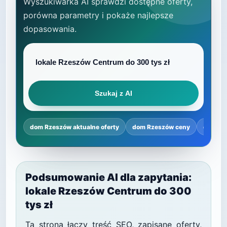
Wyszukiwarka AI sprawdzi dostępne oferty,
porówna parametry i pokaże najlepsze
dopasowania.
Szukaj z AI
dom Rzeszów aktualne oferty
dom Rzeszów ceny
dom Rz
Podsumowanie AI dla zapytania:
lokale Rzeszów Centrum do 300
tys zł
Ta strona łączy treść SEO, zapisane oferty,