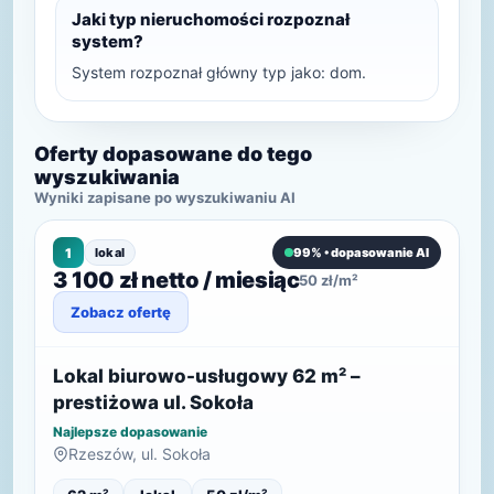
Jaki typ nieruchomości rozpoznał
system?
System rozpoznał główny typ jako: dom.
Oferty dopasowane do tego
wyszukiwania
Wyniki zapisane po wyszukiwaniu AI
1
lokal
99% • dopasowanie AI
3 100 zł netto / miesiąc
50 zł/m²
Zobacz ofertę
Lokal biurowo-usługowy 62 m² –
prestiżowa ul. Sokoła
Najlepsze dopasowanie
Rzeszów, ul. Sokoła