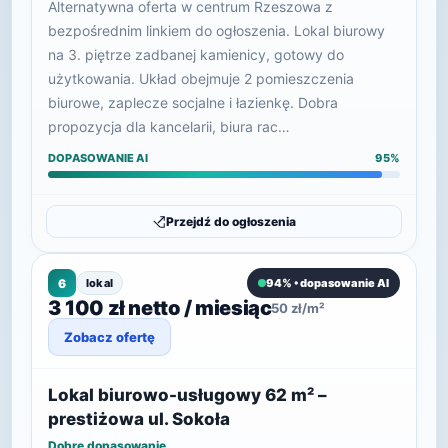
Alternatywna oferta w centrum Rzeszowa z
bezpośrednim linkiem do ogłoszenia. Lokal biurowy
na 3. piętrze zadbanej kamienicy, gotowy do
użytkowania. Układ obejmuje 2 pomieszczenia
biurowe, zaplecze socjalne i łazienkę. Dobra
propozycja dla kancelarii, biura rac…
DOPASOWANIE AI
95%
Przejdź do ogłoszenia
6
lokal
94% • dopasowanie AI
3 100 zł netto / miesiąc
50 zł/m²
Zobacz ofertę
Lokal biurowo-usługowy 62 m² –
prestiżowa ul. Sokoła
Dobre dopasowanie