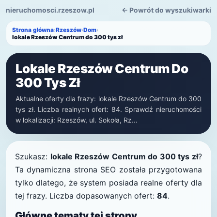
nieruchomosci.rzeszow.pl
← Powrót do wyszukiwarki
Strona główna
›
Rzeszów
›
Dom
›
lokale Rzeszów Centrum do 300 tys zł
Lokale Rzeszów Centrum Do
300 Tys Zł
Aktualne oferty dla frazy: lokale Rzeszów Centrum do 300
tys zł. Liczba realnych ofert: 84. Sprawdź nieruchomości
w lokalizacji: Rzeszów, ul. Sokoła, Rz...
Szukasz:
lokale Rzeszów Centrum do 300 tys zł
?
Ta dynamiczna strona SEO została przygotowana
tylko dlatego, że system posiada realne oferty dla
tej frazy. Liczba dopasowanych ofert:
84
.
Główne tematy tej strony