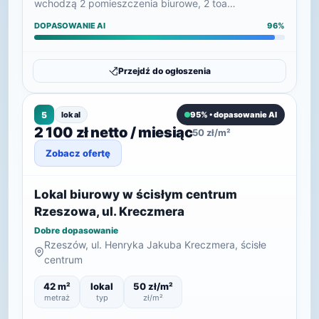
wchodzą 2 pomieszczenia biurowe, 2 toa…
DOPASOWANIE AI
96%
Przejdź do ogłoszenia
5
lokal
95% • dopasowanie AI
2 100 zł netto / miesiąc
50 zł/m²
Zobacz ofertę
Lokal biurowy w ścisłym centrum
Rzeszowa, ul. Kreczmera
Dobre dopasowanie
Rzeszów, ul. Henryka Jakuba Kreczmera, ścisłe
centrum
42 m²
lokal
50 zł/m²
metraż
typ
zł/m²