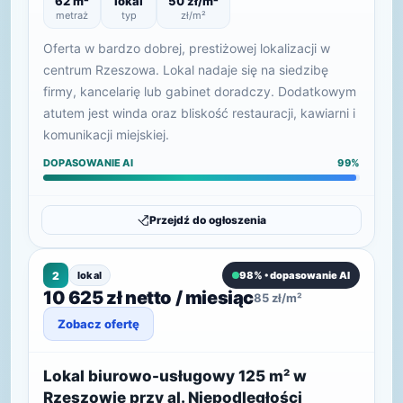
62 m²
lokal
50 zł/m²
metraż
typ
zł/m²
Oferta w bardzo dobrej, prestiżowej lokalizacji w
centrum Rzeszowa. Lokal nadaje się na siedzibę
firmy, kancelarię lub gabinet doradczy. Dodatkowym
atutem jest winda oraz bliskość restauracji, kawiarni i
komunikacji miejskiej.
DOPASOWANIE AI
99%
Przejdź do ogłoszenia
2
lokal
98% • dopasowanie AI
10 625 zł netto / miesiąc
85 zł/m²
Zobacz ofertę
Lokal biurowo-usługowy 125 m² w
Rzeszowie przy al. Niepodległości