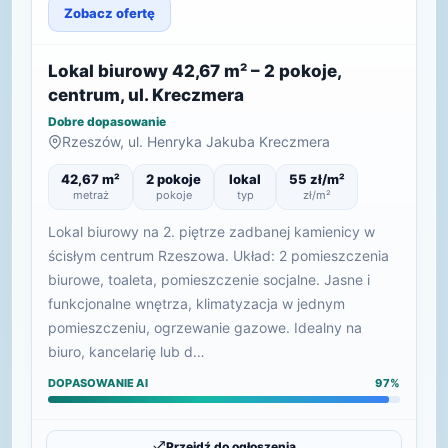
Zobacz ofertę
Lokal biurowy 42,67 m² – 2 pokoje,
centrum, ul. Kreczmera
Dobre dopasowanie
Rzeszów, ul. Henryka Jakuba Kreczmera
42,67 m²
2 pokoje
lokal
55 zł/m²
metraż
pokoje
typ
zł/m²
Lokal biurowy na 2. piętrze zadbanej kamienicy w
ścisłym centrum Rzeszowa. Układ: 2 pomieszczenia
biurowe, toaleta, pomieszczenie socjalne. Jasne i
funkcjonalne wnętrza, klimatyzacja w jednym
pomieszczeniu, ogrzewanie gazowe. Idealny na
biuro, kancelarię lub d…
DOPASOWANIE AI
97%
Przejdź do ogłoszenia