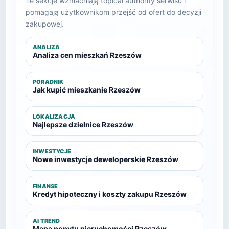
Te sekcje wzmacniają topical authority serwisu i
pomagają użytkownikom przejść od ofert do decyzji
zakupowej.
ANALIZA
Analiza cen mieszkań Rzeszów
PORADNIK
Jak kupić mieszkanie Rzeszów
LOKALIZACJA
Najlepsze dzielnice Rzeszów
INWESTYCJE
Nowe inwestycje deweloperskie Rzeszów
FINANSE
Kredyt hipoteczny i koszty zakupu Rzeszów
AI TREND
Mapa popytu nieruchomości Rzeszów