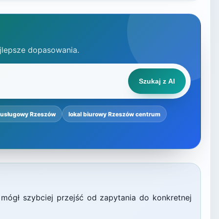
jlepsze dopasowania.
Szukaj z AI
l usługowy Rzeszów
lokal biurowy Rzeszów centrum
 mógł szybciej przejść od zapytania do konkretnej