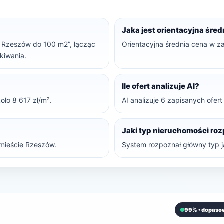
Jaka jest orientacyjna śre
le Rzeszów do 100 m2”, łącząc
Orientacyjna średnia cena w za
ukiwania.
Ile ofert analizuje AI?
oło 8 617 zł/m².
AI analizuje 6 zapisanych ofer
Jaki typ nieruchomości ro
mieście Rzeszów.
System rozpoznał główny typ ja
99% • dopaso