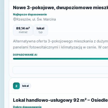
Nowe 3-pokojowe, dwupoziomowe mieszkan
Najlepsze dopasowanie
Rzeszów, ul. Św. Marcina
89,14 m²
lokal
metraż
typ
Alternatywna oferta 3-pokojowego mieszkania z duży
panelami fotowoltaicznymi i klimatyzacją w cenie. W ce
DOPASOWANIE AI
2
lokal
Lokal handlowo-usługowy 92 m² – Osiedl
Dobre dopasowanie