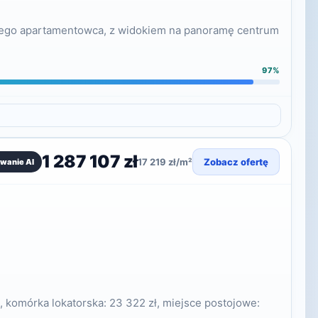
rowego apartamentowca, z widokiem na panoramę centrum
97%
1 287 107 zł
17 219 zł/m²
Zobacz ofertę
wanie AI
, komórka lokatorska: 23 322 zł, miejsce postojowe: