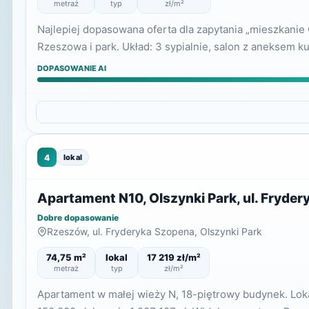
metraż
typ
zł/m²
Najlepiej dopasowana oferta dla zapytania „mieszkani
Rzeszowa i park. Układ: 3 sypialnie, salon z aneksem 
DOPASOWANIE AI
4
lokal
Apartament N10, Olszynki Park, ul. Fryde
Dobre dopasowanie
Rzeszów, ul. Fryderyka Szopena, Olszynki Park
74,75 m²
lokal
17 219 zł/m²
metraż
typ
zł/m²
Apartament w małej wieży N, 18-piętrowy budynek. Lokal