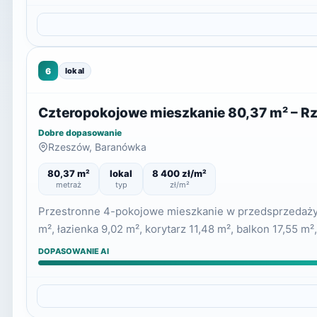
6
lokal
Czteropokojowe mieszkanie 80,37 m² – Rz
Dobre dopasowanie
Rzeszów, Baranówka
80,37 m²
lokal
8 400 zł/m²
metraż
typ
zł/m²
Przestronne 4-pokojowe mieszkanie w przedsprzedaży inw
m², łazienka 9,02 m², korytarz 11,48 m², balkon 17,55 m²
DOPASOWANIE AI