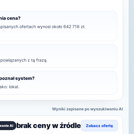
dnia cena?
pisanych ofertach wynosi około 642 716 zł.
t powiązanych z tą frazą.
zpoznał system?
ko: lokal.
Wyniki zapisane po wyszukiwaniu AI
brak ceny w źródle
Zobacz ofertę
wanie AI