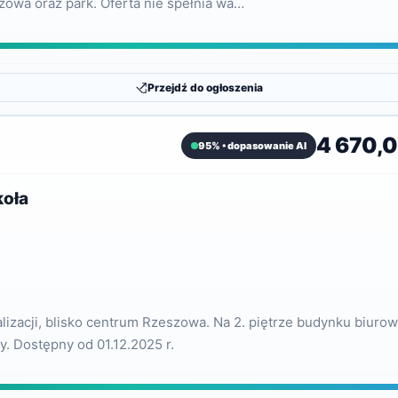
szowa oraz park. Oferta nie spełnia wa…
Przejdź do ogłoszenia
4 670,05
95% • dopasowanie AI
koła
lizacji, blisko centrum Rzeszowa. Na 2. piętrze budynku biurow
y. Dostępny od 01.12.2025 r.