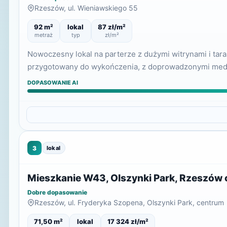
Rzeszów, ul. Wieniawskiego 55
92 m²
lokal
87 zł/m²
metraż
typ
zł/m²
Nowoczesny lokal na parterze z dużymi witrynami i tar
przygotowany do wykończenia, z doprowadzonymi media
DOPASOWANIE AI
3
lokal
Mieszkanie W43, Olszynki Park, Rzeszów
Dobre dopasowanie
Rzeszów, ul. Fryderyka Szopena, Olszynki Park, centrum
71,50 m²
lokal
17 324 zł/m²