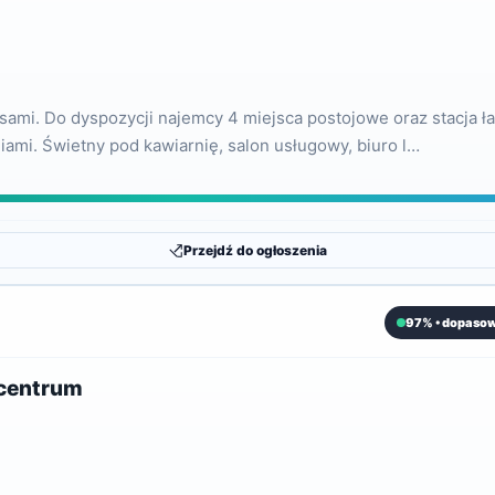
asami. Do dyspozycji najemcy 4 miejsca postojowe oraz stacja ł
mi. Świetny pod kawiarnię, salon usługowy, biuro l…
Przejdź do ogłoszenia
97% • dopasow
 centrum