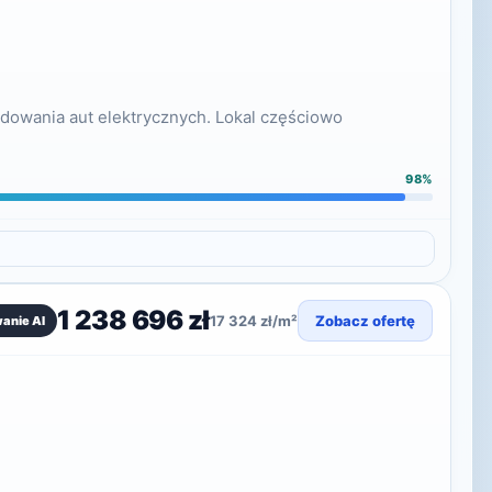
adowania aut elektrycznych. Lokal częściowo
98%
1 238 696 zł
17 324 zł/m²
Zobacz ofertę
anie AI