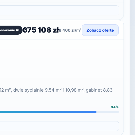
675 108 zł
8 400 zł/m²
Zobacz ofertę
asowanie AI
 m², dwie sypialnie 9,54 m² i 10,98 m², gabinet 8,83
94%