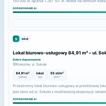
150 000 zł, łącznie 1 287 107 zł. Widok na centrum Rze
DOPASOWANIE AI
5
lokal
Lokal biurowo-usługowy 84,91 m² – ul. So
Dobre dopasowanie
Rzeszów, ul. Sokoła
84,91 m²
lokal
55 zł/m²
metraż
typ
zł/m²
Przestronny lokal biurowo-usługowy w prestiżowej loka
jest okno od ul. Sokoła z możliwością ekspozycji reklam
DOPASOWANIE AI