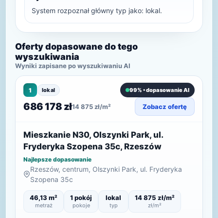
System rozpoznał główny typ jako: lokal.
Oferty dopasowane do tego
wyszukiwania
Wyniki zapisane po wyszukiwaniu AI
1
lokal
99% • dopasowanie AI
686 178 zł
14 875 zł/m²
Zobacz ofertę
Mieszkanie N30, Olszynki Park, ul.
Fryderyka Szopena 35c, Rzeszów
Najlepsze dopasowanie
Rzeszów, centrum, Olszynki Park, ul. Fryderyka
Szopena 35c
46,13 m²
1 pokój
lokal
14 875 zł/m²
metraż
pokoje
typ
zł/m²