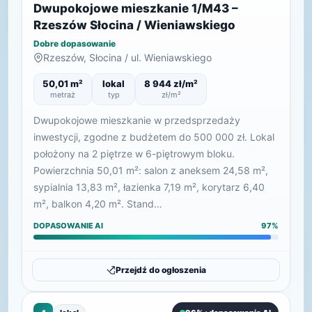
Dwupokojowe mieszkanie 1/M43 –
Rzeszów Słocina / Wieniawskiego
Dobre dopasowanie
Rzeszów, Słocina / ul. Wieniawskiego
50,01 m²
lokal
8 944 zł/m²
metraż
typ
zł/m²
Dwupokojowe mieszkanie w przedsprzedaży
inwestycji, zgodne z budżetem do 500 000 zł. Lokal
położony na 2 piętrze w 6-piętrowym bloku.
Powierzchnia 50,01 m²: salon z aneksem 24,58 m²,
sypialnia 13,83 m², łazienka 7,19 m², korytarz 6,40
m², balkon 4,20 m². Stand…
DOPASOWANIE AI
97%
Przejdź do ogłoszenia