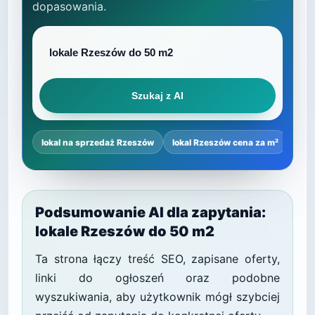
dopasowania.
Szukaj z AI
lokal na sprzedaż Rzeszów
lokal Rzeszów cena za m²
najl
Podsumowanie AI dla zapytania:
lokale Rzeszów do 50 m2
Ta strona łączy treść SEO, zapisane oferty,
linki do ogłoszeń oraz podobne
wyszukiwania, aby użytkownik mógł szybciej