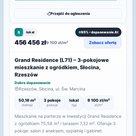
Przejdź do ogłoszenia
5
lokal
95% • dopasowanie AI
456 456 zł
9 100 zł/m²
Zobacz ofertę
Grand Residence (L71) – 3-pokojowe
mieszkanie z ogródkiem, Słocina,
Rzeszów
Dobre dopasowanie
Rzeszów, Słocina, ul. Św. Marcina
50,16 m²
3 pokoje
lokal
9 100 zł/m²
metraż
pokoje
typ
zł/m²
Mieszkanie na parterze w inwestycji Grand Residence
z ogródkiem 75,58 m² i tarasem 7,32 m². Oferuje 3
pokoje: salon z aneksem, sypialnię i gabinet.