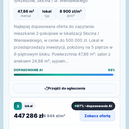
Rzeszów, Słocina / ul. Wieniawskiego
47,86 m²
lokal
8 900 zł/m²
metraż
typ
zł/m²
Najlepiej dopasowana oferta do zapytania:
mieszkanie 2-pokojowe w lokalizacji Słocina /
Wieniawskiego, w cenie do 500 000 zł. Lokal w
przedsprzedaży inwestycji, położony na 5 piętrze w
6-piętrowym bloku. Powierzchnia 47,86 m²: salon z
aneksem 24,68 m², sypialn…
DOPASOWANIE AI
98%
Przejdź do ogłoszenia
3
lokal
97% • dopasowanie AI
447 286 zł
8 944 zł/m²
Zobacz ofertę