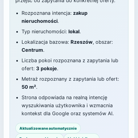
przejść od zapytania do konkretnej oferty.
Rozpoznana intencja:
zakup
nieruchomości
.
Typ nieruchomości:
lokal
.
Lokalizacja bazowa:
Rzeszów
, obszar:
Centrum
.
Liczba pokoi rozpoznana z zapytania lub
ofert:
3 pokoje
.
Metraż rozpoznany z zapytania lub ofert:
50 m²
.
Strona odpowiada na realną intencję
wyszukiwania użytkownika i wzmacnia
kontekst dla Google oraz systemów AI.
Aktualizowane automatycznie