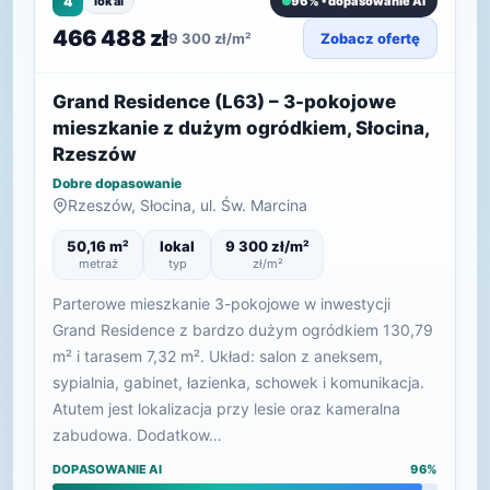
4
lokal
96% • dopasowanie AI
466 488 zł
9 300 zł/m²
Zobacz ofertę
Grand Residence (L63) – 3-pokojowe
mieszkanie z dużym ogródkiem, Słocina,
Rzeszów
Dobre dopasowanie
Rzeszów, Słocina, ul. Św. Marcina
50,16 m²
lokal
9 300 zł/m²
metraż
typ
zł/m²
Parterowe mieszkanie 3-pokojowe w inwestycji
Grand Residence z bardzo dużym ogródkiem 130,79
m² i tarasem 7,32 m². Układ: salon z aneksem,
sypialnia, gabinet, łazienka, schowek i komunikacja.
Atutem jest lokalizacja przy lesie oraz kameralna
zabudowa. Dodatkow…
DOPASOWANIE AI
96%