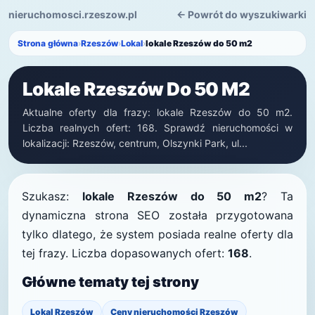
nieruchomosci.rzeszow.pl
← Powrót do wyszukiwarki
Strona główna
›
Rzeszów
›
Lokal
›
lokale Rzeszów do 50 m2
Lokale Rzeszów Do 50 M2
Aktualne oferty dla frazy: lokale Rzeszów do 50 m2.
Liczba realnych ofert: 168. Sprawdź nieruchomości w
lokalizacji: Rzeszów, centrum, Olszynki Park, ul...
Szukasz:
lokale Rzeszów do 50 m2
? Ta
dynamiczna strona SEO została przygotowana
tylko dlatego, że system posiada realne oferty dla
tej frazy. Liczba dopasowanych ofert:
168
.
Główne tematy tej strony
Lokal Rzeszów
Ceny nieruchomości Rzeszów