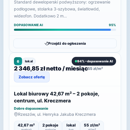
Standard deweloperski podwyższony: ogrzewanie
podłogowe, stolarka 3-szybowa, światłowód,
wideofon. Dodatkowo 2 m…
DOPASOWANIE AI
95%
Przejdź do ogłoszenia
6
lokal
94% • dopasowanie AI
2 346,85 zł netto / miesiąc
55 zł/m²
Zobacz ofertę
Lokal biurowy 42,67 m² – 2 pokoje,
centrum, ul. Kreczmera
Dobre dopasowanie
Rzeszów, ul. Henryka Jakuba Kreczmera
42,67 m²
2 pokoje
lokal
55 zł/m²
metraż
pokoje
typ
zł/m²