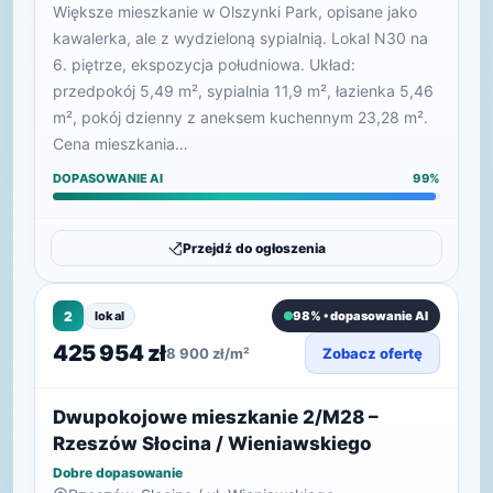
Większe mieszkanie w Olszynki Park, opisane jako
kawalerka, ale z wydzieloną sypialnią. Lokal N30 na
6. piętrze, ekspozycja południowa. Układ:
przedpokój 5,49 m², sypialnia 11,9 m², łazienka 5,46
m², pokój dzienny z aneksem kuchennym 23,28 m².
Cena mieszkania…
DOPASOWANIE AI
99%
Przejdź do ogłoszenia
2
lokal
98% • dopasowanie AI
425 954 zł
8 900 zł/m²
Zobacz ofertę
Dwupokojowe mieszkanie 2/M28 –
Rzeszów Słocina / Wieniawskiego
Dobre dopasowanie