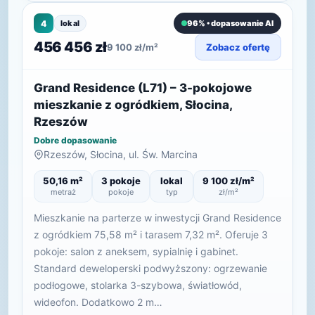
4
lokal
96% • dopasowanie AI
456 456 zł
9 100 zł/m²
Zobacz ofertę
Grand Residence (L71) – 3-pokojowe
mieszkanie z ogródkiem, Słocina,
Rzeszów
Dobre dopasowanie
Rzeszów, Słocina, ul. Św. Marcina
50,16 m²
3 pokoje
lokal
9 100 zł/m²
metraż
pokoje
typ
zł/m²
Mieszkanie na parterze w inwestycji Grand Residence
z ogródkiem 75,58 m² i tarasem 7,32 m². Oferuje 3
pokoje: salon z aneksem, sypialnię i gabinet.
Standard deweloperski podwyższony: ogrzewanie
podłogowe, stolarka 3-szybowa, światłowód,
wideofon. Dodatkowo 2 m…