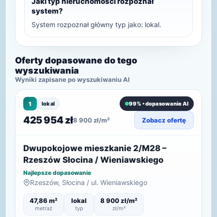
Jaki typ nieruchomości rozpoznał
system?
System rozpoznał główny typ jako: lokal.
Oferty dopasowane do tego
wyszukiwania
Wyniki zapisane po wyszukiwaniu AI
1
lokal
99% • dopasowanie AI
425 954 zł
8 900 zł/m²
Zobacz ofertę
Dwupokojowe mieszkanie 2/M28 –
Rzeszów Słocina / Wieniawskiego
Najlepsze dopasowanie
Rzeszów, Słocina / ul. Wieniawskiego
47,86 m²
lokal
8 900 zł/m²
metraż
typ
zł/m²