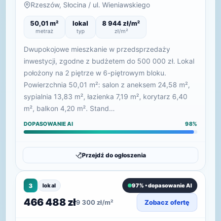
Rzeszów, Słocina / ul. Wieniawskiego
50,01 m²
lokal
8 944 zł/m²
metraż
typ
zł/m²
Dwupokojowe mieszkanie w przedsprzedaży
inwestycji, zgodne z budżetem do 500 000 zł. Lokal
położony na 2 piętrze w 6-piętrowym bloku.
Powierzchnia 50,01 m²: salon z aneksem 24,58 m²,
sypialnia 13,83 m², łazienka 7,19 m², korytarz 6,40
m², balkon 4,20 m². Stand…
DOPASOWANIE AI
98%
Przejdź do ogłoszenia
3
lokal
97% • dopasowanie AI
466 488 zł
9 300 zł/m²
Zobacz ofertę