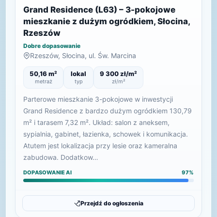
Grand Residence (L63) – 3-pokojowe
mieszkanie z dużym ogródkiem, Słocina,
Rzeszów
Dobre dopasowanie
Rzeszów, Słocina, ul. Św. Marcina
50,16 m²
lokal
9 300 zł/m²
metraż
typ
zł/m²
Parterowe mieszkanie 3-pokojowe w inwestycji
Grand Residence z bardzo dużym ogródkiem 130,79
m² i tarasem 7,32 m². Układ: salon z aneksem,
sypialnia, gabinet, łazienka, schowek i komunikacja.
Atutem jest lokalizacja przy lesie oraz kameralna
zabudowa. Dodatkow…
DOPASOWANIE AI
97%
Przejdź do ogłoszenia