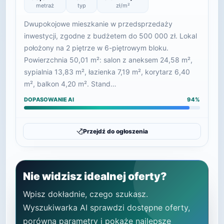
metraż
typ
zł/m²
Dwupokojowe mieszkanie w przedsprzedaży
inwestycji, zgodne z budżetem do 500 000 zł. Lokal
położony na 2 piętrze w 6-piętrowym bloku.
Powierzchnia 50,01 m²: salon z aneksem 24,58 m²,
sypialnia 13,83 m², łazienka 7,19 m², korytarz 6,40
m², balkon 4,20 m². Stand…
DOPASOWANIE AI
94%
Przejdź do ogłoszenia
Nie widzisz idealnej oferty?
Wpisz dokładnie, czego szukasz.
Wyszukiwarka AI sprawdzi dostępne oferty,
porówna parametry i pokaże najlepsze