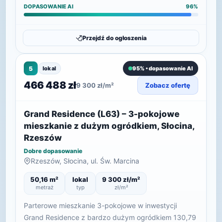
DOPASOWANIE AI
96%
Przejdź do ogłoszenia
5
lokal
95% • dopasowanie AI
466 488 zł
9 300 zł/m²
Zobacz ofertę
Grand Residence (L63) – 3-pokojowe
mieszkanie z dużym ogródkiem, Słocina,
Rzeszów
Dobre dopasowanie
Rzeszów, Słocina, ul. Św. Marcina
50,16 m²
lokal
9 300 zł/m²
metraż
typ
zł/m²
Parterowe mieszkanie 3-pokojowe w inwestycji
Grand Residence z bardzo dużym ogródkiem 130,79