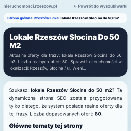
nieruchomosci.rzeszow.pl
← Powrót do wyszukiwarki
Strona główna
›
Rzeszów
›
Lokal
›
lokale Rzeszów Słocina do 50 m2
Lokale Rzeszów Słocina Do 50
M2
Aktualne oferty dla frazy: lokale Rzeszów Słocina do 50
m2. Liczba realnych ofert: 80. Sprawdź nieruchomości w
lokalizacji: Rzeszów, Słocina / ul. Wieni...
Szukasz:
lokale Rzeszów Słocina do 50 m2
? Ta
dynamiczna strona SEO została przygotowana
tylko dlatego, że system posiada realne oferty dla
tej frazy. Liczba dopasowanych ofert:
80
.
Główne tematy tej strony