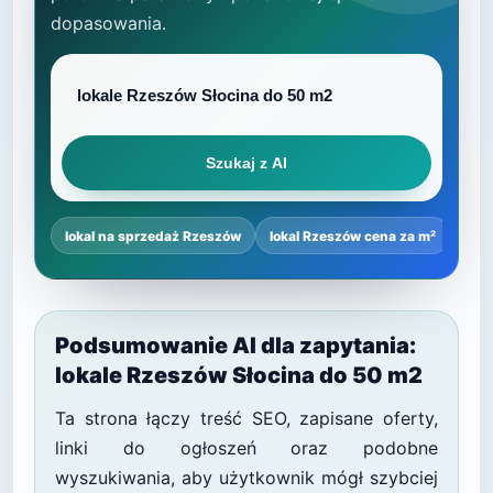
dopasowania.
Szukaj z AI
lokal na sprzedaż Rzeszów
lokal Rzeszów cena za m²
najl
Podsumowanie AI dla zapytania:
lokale Rzeszów Słocina do 50 m2
Ta strona łączy treść SEO, zapisane oferty,
linki do ogłoszeń oraz podobne
wyszukiwania, aby użytkownik mógł szybciej