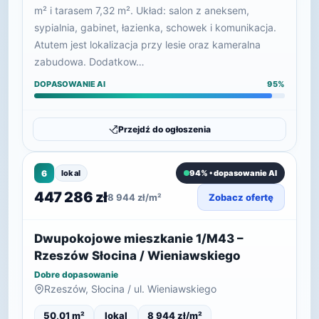
m² i tarasem 7,32 m². Układ: salon z aneksem,
sypialnia, gabinet, łazienka, schowek i komunikacja.
Atutem jest lokalizacja przy lesie oraz kameralna
zabudowa. Dodatkow…
DOPASOWANIE AI
95%
Przejdź do ogłoszenia
6
lokal
94% • dopasowanie AI
447 286 zł
8 944 zł/m²
Zobacz ofertę
Dwupokojowe mieszkanie 1/M43 –
Rzeszów Słocina / Wieniawskiego
Dobre dopasowanie
Rzeszów, Słocina / ul. Wieniawskiego
50,01 m²
lokal
8 944 zł/m²