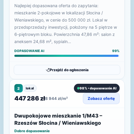
Najlepiej dopasowana oferta do zapytania:
mieszkanie 2-pokojowe w lokalizacji Słocina /
Wieniawskiego, w cenie do 500 000 zł. Lokal w
przedsprzedaży inwestycji, położony na 5 piętrze w
6-piętrowym bloku. Powierzchnia 47,86 m²: salon z
aneksem 24,68 m², sypialn…
DOPASOWANIE AI
99%
Przejdź do ogłoszenia
2
lokal
98% • dopasowanie AI
447 286 zł
8 944 zł/m²
Zobacz ofertę
Dwupokojowe mieszkanie 1/M43 –
Rzeszów Słocina / Wieniawskiego
Dobre dopasowanie