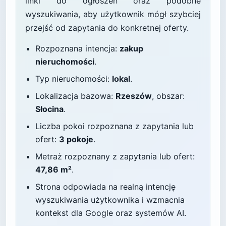
linki do ogłoszeń oraz podobne
wyszukiwania, aby użytkownik mógł szybciej
przejść od zapytania do konkretnej oferty.
Rozpoznana intencja:
zakup
nieruchomości
.
Typ nieruchomości:
lokal
.
Lokalizacja bazowa:
Rzeszów
, obszar:
Słocina
.
Liczba pokoi rozpoznana z zapytania lub
ofert:
3 pokoje
.
Metraż rozpoznany z zapytania lub ofert:
47,86 m²
.
Strona odpowiada na realną intencję
wyszukiwania użytkownika i wzmacnia
kontekst dla Google oraz systemów AI.