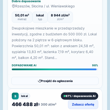
Dobre dopasowanie
Rzeszów, Słocina / ul. Wieniawskiego
50,01 m²
lokal
8 944 zł/m²
metraż
typ
zł/m²
Dwupokojowe mieszkanie w przedsprzedaży
inwestycji, zgodne z budżetem do 500 000 zł. Lokal
położony na 2 piętrze w 6-piętrowym bloku.
Powierzchnia 50,01 m²: salon z aneksem 24,58 m²,
sypialnia 13,83 m², łazienka 7,19 m², korytarz 6,40
m², balkon 4,20 m². Stand…
DOPASOWANIE AI
98%
Przejdź do ogłoszenia
3
lokal
97% • dopasowanie AI
466 488 zł
9 300 zł/m²
Zobacz ofertę