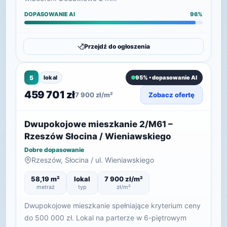
DOPASOWANIE AI
96%
Przejdź do ogłoszenia
5
lokal
95% • dopasowanie AI
459 701 zł
7 900 zł/m²
Zobacz ofertę
Dwupokojowe mieszkanie 2/M61 –
Rzeszów Słocina / Wieniawskiego
Dobre dopasowanie
Rzeszów, Słocina / ul. Wieniawskiego
58,19 m²
lokal
7 900 zł/m²
metraż
typ
zł/m²
Dwupokojowe mieszkanie spełniające kryterium ceny
do 500 000 zł. Lokal na parterze w 6-piętrowym