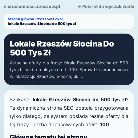
nieruchomosci.rzeszow.pl
← Powrót do wyszukiwarki
Strona główna
›
Rzeszów
›
Lokal
›
lokale Rzeszów Słocina do 500 tys zł
Lokale Rzeszów Słocina Do
500 Tys Zł
Aktualne oferty dla frazy: lokale Rzeszów Słocina do 500
tys zł. Liczba realnych ofert: 100. Sprawdź nieruchomości
w lokalizacji: Rzeszów, Słocina, ul. ...
Szukasz:
lokale Rzeszów Słocina do 500 tys zł
?
Ta dynamiczna strona SEO została przygotowana
tylko dlatego, że system posiada realne oferty dla
tej frazy. Liczba dopasowanych ofert:
100
.
Główne tematy tej strony