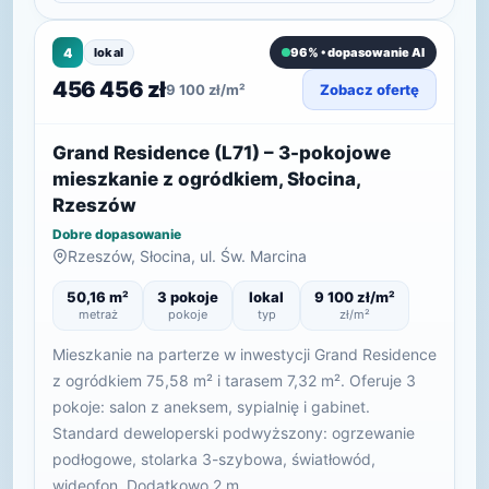
4
lokal
96% • dopasowanie AI
456 456 zł
9 100 zł/m²
Zobacz ofertę
Grand Residence (L71) – 3-pokojowe
mieszkanie z ogródkiem, Słocina,
Rzeszów
Dobre dopasowanie
Rzeszów, Słocina, ul. Św. Marcina
50,16 m²
3 pokoje
lokal
9 100 zł/m²
metraż
pokoje
typ
zł/m²
Mieszkanie na parterze w inwestycji Grand Residence
z ogródkiem 75,58 m² i tarasem 7,32 m². Oferuje 3
pokoje: salon z aneksem, sypialnię i gabinet.
Standard deweloperski podwyższony: ogrzewanie
podłogowe, stolarka 3-szybowa, światłowód,
wideofon. Dodatkowo 2 m…