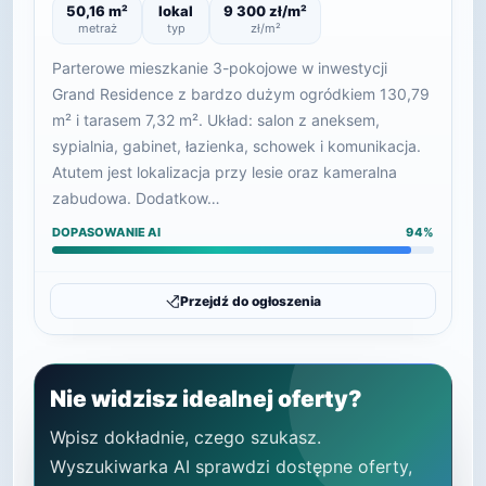
50,16 m²
lokal
9 300 zł/m²
metraż
typ
zł/m²
Parterowe mieszkanie 3-pokojowe w inwestycji
Grand Residence z bardzo dużym ogródkiem 130,79
m² i tarasem 7,32 m². Układ: salon z aneksem,
sypialnia, gabinet, łazienka, schowek i komunikacja.
Atutem jest lokalizacja przy lesie oraz kameralna
zabudowa. Dodatkow…
DOPASOWANIE AI
94%
Przejdź do ogłoszenia
Nie widzisz idealnej oferty?
Wpisz dokładnie, czego szukasz.
Wyszukiwarka AI sprawdzi dostępne oferty,