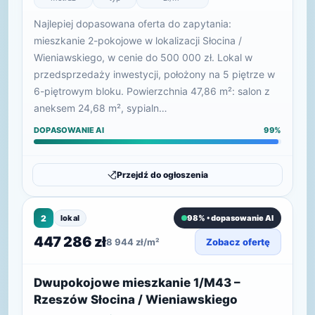
Najlepiej dopasowana oferta do zapytania:
mieszkanie 2-pokojowe w lokalizacji Słocina /
Wieniawskiego, w cenie do 500 000 zł. Lokal w
przedsprzedaży inwestycji, położony na 5 piętrze w
6-piętrowym bloku. Powierzchnia 47,86 m²: salon z
aneksem 24,68 m², sypialn…
DOPASOWANIE AI
99%
Przejdź do ogłoszenia
2
lokal
98% • dopasowanie AI
447 286 zł
8 944 zł/m²
Zobacz ofertę
Dwupokojowe mieszkanie 1/M43 –
Rzeszów Słocina / Wieniawskiego