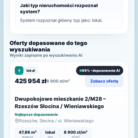
Jaki typ nieruchomości rozpoznał
system?
System rozpoznał główny typ jako: lokal.
Oferty dopasowane do tego
wyszukiwania
Wyniki zapisane po wyszukiwaniu AI
1
lokal
99% • dopasowanie AI
425 954 zł
8 900 zł/m²
Zobacz ofertę
Dwupokojowe mieszkanie 2/M28 –
Rzeszów Słocina / Wieniawskiego
Najlepsze dopasowanie
Rzeszów, Słocina / ul. Wieniawskiego
47,86 m²
lokal
8 900 zł/m²
metraż
typ
zł/m²