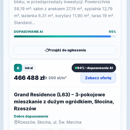
bloku, w przedsprzedaży inwestycji. Powierzchnia
58,19 m²: salon z aneksem 27,19 m², sypialnia 12,79
m², łazienka 6,31 m², korytarz 11,90 m², taras 19 m².
Standard…
DOPASOWANIE AI
95%
Przejdź do ogłoszenia
6
lokal
94% • dopasowanie AI
466 488 zł
9 300 zł/m²
Zobacz ofertę
Grand Residence (L63) – 3-pokojowe
mieszkanie z dużym ogródkiem, Słocina,
Rzeszów
Dobre dopasowanie
Rzeszów, Słocina, ul. Św. Marcina