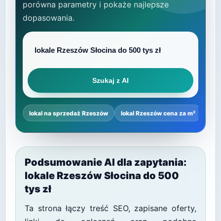
porówna parametry i pokaże najlepsze
dopasowania.
Szukaj z AI
lokal na sprzedaż Rzeszów
lokal Rzeszów cena za m²
najl
Podsumowanie AI dla zapytania:
lokale Rzeszów Słocina do 500
tys zł
Ta strona łączy treść SEO, zapisane oferty,