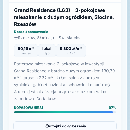
Grand Residence (L63) – 3-pokojowe
mieszkanie z dużym ogródkiem, Słocina,
Rzeszów
Dobre dopasowanie
Rzeszów, Słocina, ul. Św. Marcina
50,16 m²
lokal
9 300 zł/m²
metraż
typ
zł/m²
Parterowe mieszkanie 3-pokojowe w inwestycji
Grand Residence z bardzo dużym ogródkiem 130,79
m² i tarasem 7,32 m². Układ: salon z aneksem,
sypialnia, gabinet, łazienka, schowek i komunikacja.
Atutem jest lokalizacja przy lesie oraz kameralna
zabudowa. Dodatkow…
DOPASOWANIE AI
97%
Przejdź do ogłoszenia