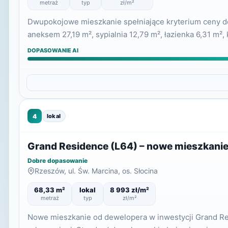
metraż
typ
zł/m²
Dwupokojowe mieszkanie spełniające kryterium ceny do 
aneksem 27,19 m², sypialnia 12,79 m², łazienka 6,31 m², 
DOPASOWANIE AI
4
lokal
Grand Residence (L64) – nowe mieszkani
Dobre dopasowanie
Rzeszów, ul. Św. Marcina, os. Słocina
68,33 m²
lokal
8 993 zł/m²
metraż
typ
zł/m²
Nowe mieszkanie od dewelopera w inwestycji Grand Res