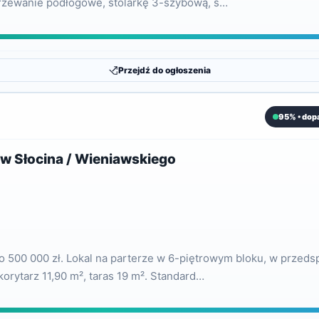
grzewanie podłogowe, stolarkę 3-szybową, ś…
Przejdź do ogłoszenia
95% • dop
 Słocina / Wieniawskiego
500 000 zł. Lokal na parterze w 6-piętrowym bloku, w przedspr
korytarz 11,90 m², taras 19 m². Standard…