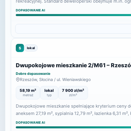
rekreacyjnej. Standard deweloperski obejmuje m.in. o
DOPASOWANIE AI
5
lokal
Dwupokojowe mieszkanie 2/M61 – Rzeszów
Dobre dopasowanie
Rzeszów, Słocina / ul. Wieniawskiego
58,19 m²
lokal
7 900 zł/m²
metraż
typ
zł/m²
Dwupokojowe mieszkanie spełniające kryterium ceny do 
aneksem 27,19 m², sypialnia 12,79 m², łazienka 6,31 m², 
DOPASOWANIE AI