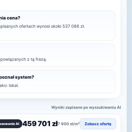
dnia cena?
apisanych ofertach wynosi około 537 086 zł.
t powiązanych z tą frazą.
zpoznał system?
ko: lokal.
Wyniki zapisane po wyszukiwaniu AI
459 701 zł
7 900 zł/m²
Zobacz ofertę
asowanie AI