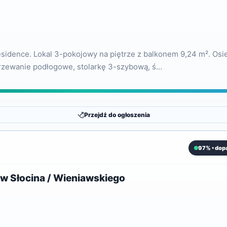
idence. Lokal 3-pokojowy na piętrze z balkonem 9,24 m². Osied
grzewanie podłogowe, stolarkę 3-szybową, ś…
Przejdź do ogłoszenia
97% • dop
 Słocina / Wieniawskiego