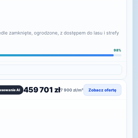
le zamknięte, ogrodzone, z dostępem do lasu i strefy
98%
459 701 zł
7 900 zł/m²
Zobacz ofertę
asowanie AI