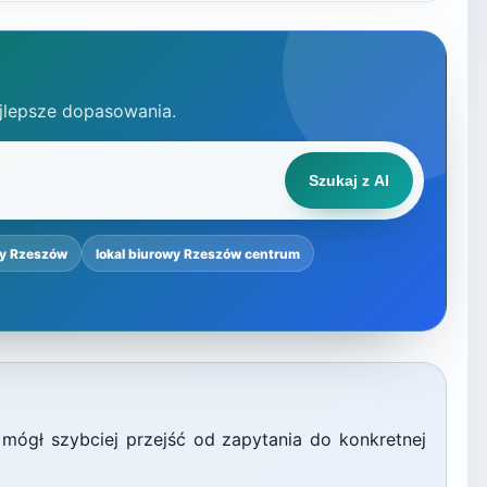
jlepsze dopasowania.
Szukaj z AI
wy Rzeszów
lokal biurowy Rzeszów centrum
 mógł szybciej przejść od zapytania do konkretnej