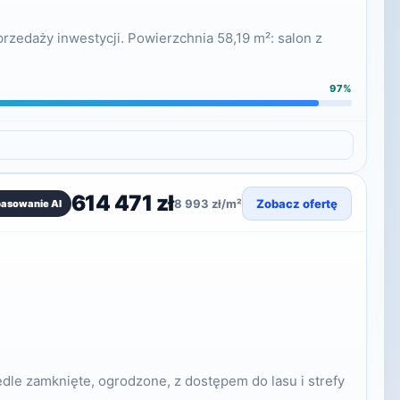
zedaży inwestycji. Powierzchnia 58,19 m²: salon z
97%
614 471 zł
8 993 zł/m²
Zobacz ofertę
pasowanie AI
le zamknięte, ogrodzone, z dostępem do lasu i strefy