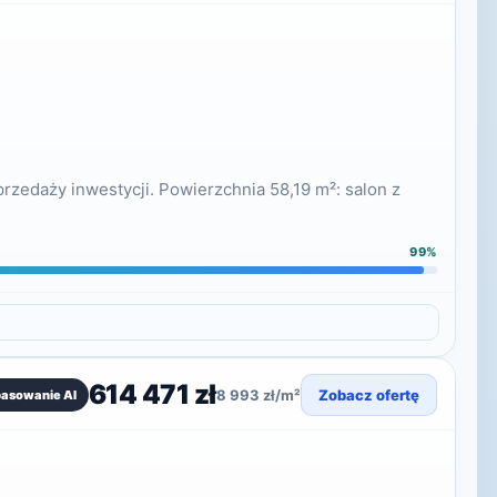
zedaży inwestycji. Powierzchnia 58,19 m²: salon z
99%
614 471 zł
8 993 zł/m²
Zobacz ofertę
pasowanie AI