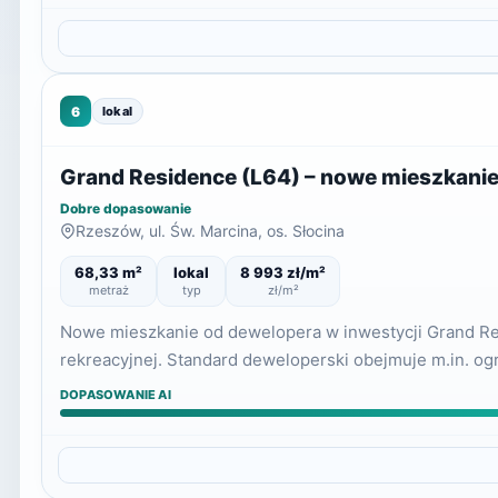
6
lokal
Grand Residence (L64) – nowe mieszkani
Dobre dopasowanie
Rzeszów, ul. Św. Marcina, os. Słocina
68,33 m²
lokal
8 993 zł/m²
metraż
typ
zł/m²
Nowe mieszkanie od dewelopera w inwestycji Grand Res
rekreacyjnej. Standard deweloperski obejmuje m.in. o
DOPASOWANIE AI