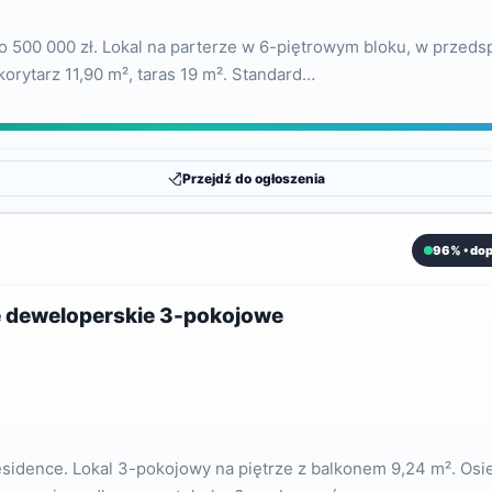
500 000 zł. Lokal na parterze w 6-piętrowym bloku, w przedspr
korytarz 11,90 m², taras 19 m². Standard…
Przejdź do ogłoszenia
96% • do
e deweloperskie 3-pokojowe
idence. Lokal 3-pokojowy na piętrze z balkonem 9,24 m². Osied