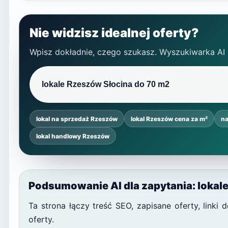
Nie widzisz idealnej oferty?
Wpisz dokładnie, czego szukasz. Wyszukiwarka AI
lokal na sprzedaż Rzeszów
lokal Rzeszów cena za m²
na
lokal handlowy Rzeszów
Podsumowanie AI dla zapytania: lokal
Ta strona łączy treść SEO, zapisane oferty, link
oferty.