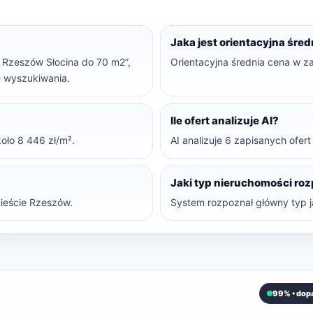
Jaka jest orientacyjna śre
le Rzeszów Słocina do 70 m2”,
Orientacyjna średnia cena w z
ne wyszukiwania.
Ile ofert analizuje AI?
oło 8 446 zł/m².
AI analizuje 6 zapisanych ofer
Jaki typ nieruchomości ro
ieście Rzeszów.
System rozpoznał główny typ ja
99% • dop