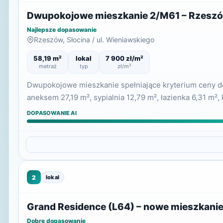
Dwupokojowe mieszkanie 2/M61 – Rzeszów
Najlepsze dopasowanie
Rzeszów, Słocina / ul. Wieniawskiego
58,19 m²
lokal
7 900 zł/m²
metraż
typ
zł/m²
Dwupokojowe mieszkanie spełniające kryterium ceny do 
aneksem 27,19 m², sypialnia 12,79 m², łazienka 6,31 m², 
DOPASOWANIE AI
2
lokal
Grand Residence (L64) – nowe mieszkani
Dobre dopasowanie