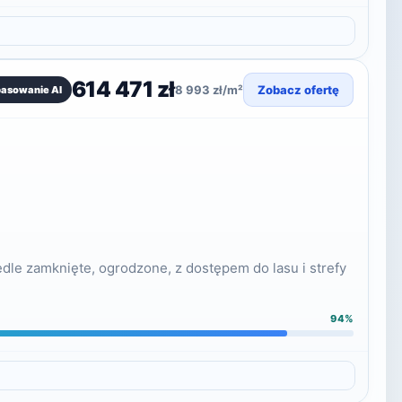
614 471 zł
8 993 zł/m²
Zobacz ofertę
pasowanie AI
le zamknięte, ogrodzone, z dostępem do lasu i strefy
94%