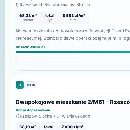
Rzeszów, ul. Św. Marcina, os. Słocina
68,33 m²
lokal
8 993 zł/m²
metraż
typ
zł/m²
Nowe mieszkanie od dewelopera w inwestycji Grand Res
rekreacyjnej. Standard deweloperski obejmuje m.in. o
DOPASOWANIE AI
3
lokal
Dwupokojowe mieszkanie 2/M61 – Rzeszów
Dobre dopasowanie
Rzeszów, Słocina / ul. Wieniawskiego
58,19 m²
lokal
7 900 zł/m²