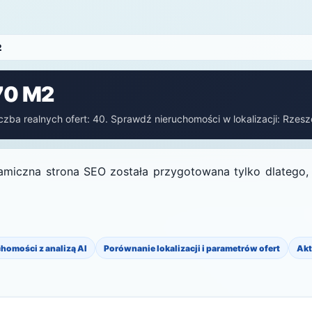
2
70 M2
zba realnych ofert: 40. Sprawdź nieruchomości w lokalizacji: Rzeszów
amiczna strona SEO została przygotowana tylko dlatego, ż
chomości z analizą AI
Porównanie lokalizacji i parametrów ofert
Akt