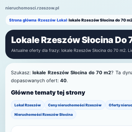
nieruchomosci.rzeszow.pl
Strona główna
›
Rzeszów
›
Lokal
›
lokale Rzeszów Słocina do 70 m
Lokale Rzeszów Słocina Do 
Aktualne oferty dla frazy: lokale Rzeszów Słocina do 70 m2. Lic
Szukasz:
lokale Rzeszów Słocina do 70 m2
? Ta dyn
dopasowanych ofert:
40
.
Główne tematy tej strony
Lokal Rzeszów
Ceny nieruchomości Rzeszów
Oferty nieru
Nieruchomości Rzeszów Słocina