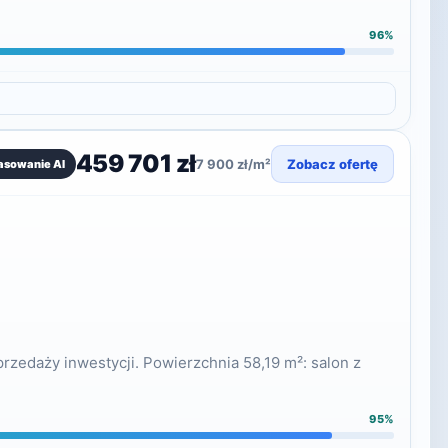
96%
459 701 zł
7 900 zł/m²
Zobacz ofertę
asowanie AI
zedaży inwestycji. Powierzchnia 58,19 m²: salon z
95%