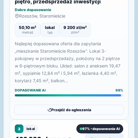
piętro, przedsprzedaż inwestycji
Dobre dopasowanie
Rzeszów, Staromieście
50,10 m²
lokal
9 200 zł/m²
metraż
typ
zł/m²
Najlepiej dopasowana oferta dla zapytania
„mieszkanie Staromieście Rzeszów”. Lokal 3-
pokojowy w przedsprzedaży, położony na 2 piętrze
w 6-piętrowym bloku. Układ: salon z aneksem 19,47
m², sypialnie 12,84 m² i 5,94 m², łazienka 4,40 m²,
korytarz 7,45 m², balkon…
DOPASOWANIE AI
98%
Przejdź do ogłoszenia
3
lokal
97% • dopasowanie AI