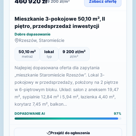
460 920 zł
9 200 zł/m²
Zobacz ofertę
Mieszkanie 3-pokojowe 50,10 m², II
piętro, przedsprzedaż inwestycji
Dobre dopasowanie
Rzeszów, Staromieście
50,10 m²
lokal
9 200 zł/m²
metraż
typ
zł/m²
Najlepiej dopasowana oferta dla zapytania
„mieszkanie Staromieście Rzeszów”. Lokal 3-
pokojowy w przedsprzedaży, położony na 2 piętrze
w 6-piętrowym bloku. Układ: salon z aneksem 19,47
m², sypialnie 12,84 m² i 5,94 m², łazienka 4,40 m²,
korytarz 7,45 m², balkon…
DOPASOWANIE AI
97%
Przejdź do ogłoszenia