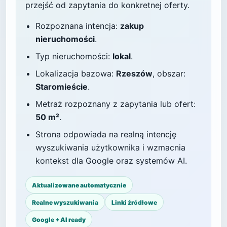
przejść od zapytania do konkretnej oferty.
Rozpoznana intencja:
zakup
nieruchomości
.
Typ nieruchomości:
lokal
.
Lokalizacja bazowa:
Rzeszów
, obszar:
Staromieście
.
Metraż rozpoznany z zapytania lub ofert:
50 m²
.
Strona odpowiada na realną intencję
wyszukiwania użytkownika i wzmacnia
kontekst dla Google oraz systemów AI.
Aktualizowane automatycznie
Realne wyszukiwania
Linki źródłowe
Google + AI ready