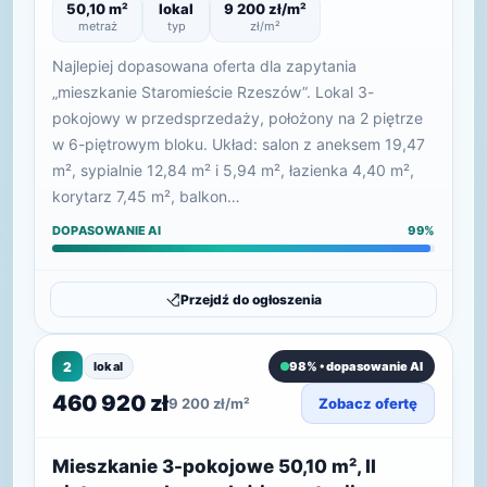
50,10 m²
lokal
9 200 zł/m²
metraż
typ
zł/m²
Najlepiej dopasowana oferta dla zapytania
„mieszkanie Staromieście Rzeszów”. Lokal 3-
pokojowy w przedsprzedaży, położony na 2 piętrze
w 6-piętrowym bloku. Układ: salon z aneksem 19,47
m², sypialnie 12,84 m² i 5,94 m², łazienka 4,40 m²,
korytarz 7,45 m², balkon…
DOPASOWANIE AI
99%
Przejdź do ogłoszenia
2
lokal
98% • dopasowanie AI
460 920 zł
9 200 zł/m²
Zobacz ofertę
Mieszkanie 3-pokojowe 50,10 m², II