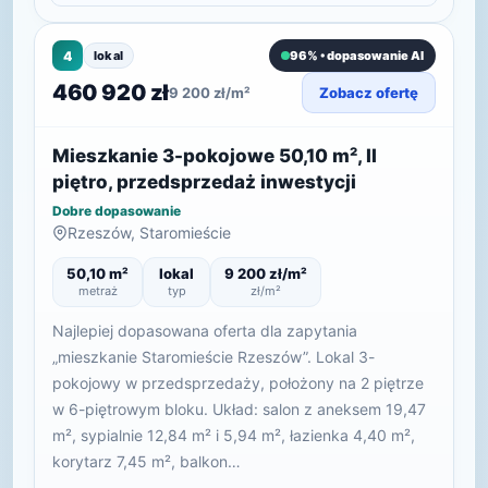
4
lokal
96% • dopasowanie AI
460 920 zł
9 200 zł/m²
Zobacz ofertę
Mieszkanie 3-pokojowe 50,10 m², II
piętro, przedsprzedaż inwestycji
Dobre dopasowanie
Rzeszów, Staromieście
50,10 m²
lokal
9 200 zł/m²
metraż
typ
zł/m²
Najlepiej dopasowana oferta dla zapytania
„mieszkanie Staromieście Rzeszów”. Lokal 3-
pokojowy w przedsprzedaży, położony na 2 piętrze
w 6-piętrowym bloku. Układ: salon z aneksem 19,47
m², sypialnie 12,84 m² i 5,94 m², łazienka 4,40 m²,
korytarz 7,45 m², balkon…