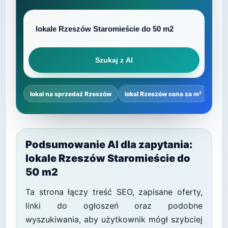
Szukaj z AI
lokal na sprzedaż Rzeszów
lokal Rzeszów cena za m²
najl
Podsumowanie AI dla zapytania:
lokale Rzeszów Staromieście do
50 m2
Ta strona łączy treść SEO, zapisane oferty,
linki do ogłoszeń oraz podobne
wyszukiwania, aby użytkownik mógł szybciej