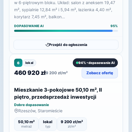
w 6-piętrowym bloku. Układ: salon z aneksem 19,47
m², sypialnie 12,84 m² i 5,94 m², łazienka 4,40 m²,
korytarz 7,45 m², balkon…
DOPASOWANIE AI
95%
Przejdź do ogłoszenia
6
lokal
94% • dopasowanie AI
460 920 zł
9 200 zł/m²
Zobacz ofertę
Mieszkanie 3-pokojowe 50,10 m², II
piętro, przedsprzedaż inwestycji
Dobre dopasowanie
Rzeszów, Staromieście
50,10 m²
lokal
9 200 zł/m²
metraż
typ
zł/m²