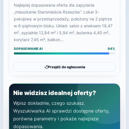
Najlepiej dopasowana oferta dla zapytania
„mieszkanie Staromieście Rzeszów”. Lokal 3-
pokojowy w przedsprzedaży, położony na 2 piętrze
w 6-piętrowym bloku. Układ: salon z aneksem 19,47
m², sypialnie 12,84 m² i 5,94 m², łazienka 4,40 m²,
korytarz 7,45 m², balkon…
DOPASOWANIE AI
94%
Przejdź do ogłoszenia
Nie widzisz idealnej oferty?
Wpisz dokładnie, czego szukasz.
Wyszukiwarka AI sprawdzi dostępne oferty,
porówna parametry i pokaże najlepsze
dopasowania.