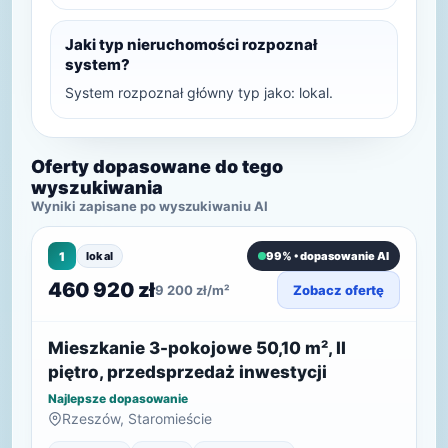
Jaki typ nieruchomości rozpoznał
system?
System rozpoznał główny typ jako: lokal.
Oferty dopasowane do tego
wyszukiwania
Wyniki zapisane po wyszukiwaniu AI
1
lokal
99% • dopasowanie AI
460 920 zł
9 200 zł/m²
Zobacz ofertę
Mieszkanie 3-pokojowe 50,10 m², II
piętro, przedsprzedaż inwestycji
Najlepsze dopasowanie
Rzeszów, Staromieście