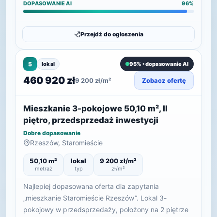
DOPASOWANIE AI
96%
Przejdź do ogłoszenia
5
lokal
95% • dopasowanie AI
460 920 zł
9 200 zł/m²
Zobacz ofertę
Mieszkanie 3-pokojowe 50,10 m², II
piętro, przedsprzedaż inwestycji
Dobre dopasowanie
Rzeszów, Staromieście
50,10 m²
lokal
9 200 zł/m²
metraż
typ
zł/m²
Najlepiej dopasowana oferta dla zapytania
„mieszkanie Staromieście Rzeszów”. Lokal 3-
pokojowy w przedsprzedaży, położony na 2 piętrze