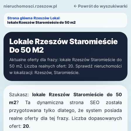
nieruchomosci.rzeszow.pl
← Powrót do wyszukiwarki
Strona główna
›
Rzeszów
›
Lokal
›
lokale Rzeszów Staromieście do 50 m2
Lokale Rzeszów Staromieście
Do 50 M2
Aktualne oferty dla frazy: lokale Rzeszów Staromieście do
50 m2. Liczba realnych ofert: 20. Sprawdź nieruchomości
w lokalizacji: Rzeszów, Staromieście.
Szukasz:
lokale Rzeszów Staromieście do 50
m2
? Ta dynamiczna strona SEO została
przygotowana tylko dlatego, że system posiada
realne oferty dla tej frazy. Liczba dopasowanych
ofert:
20
.