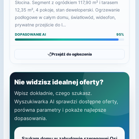
Słocina. Segment z ogródkiem 117,90 m² i tarasem
12,35 m², 4 pokoje, stan deweloperski. Ogrzewanie
podłogowe w całym domu, światłowód, wideofon,
prywatne przejście do l…
DOPASOWANIE AI
95%
Przejdź do ogłoszenia
Nie widzisz idealnej oferty?
Wpisz dokładnie, czego szukasz.
Wyszukiwarka AI sprawdzi dostępne oferty,
porówna parametry i pokaże najlepsze
dopasowania.