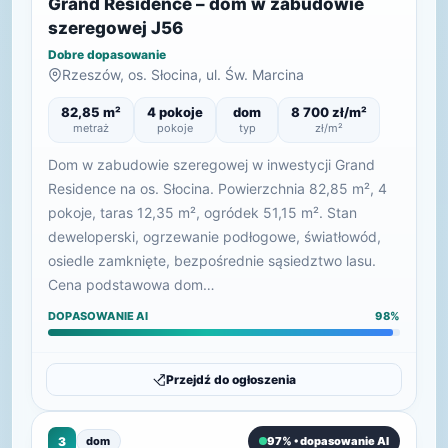
Grand Residence – dom w zabudowie
szeregowej J56
Dobre dopasowanie
Rzeszów, os. Słocina, ul. Św. Marcina
82,85 m²
4 pokoje
dom
8 700 zł/m²
metraż
pokoje
typ
zł/m²
Dom w zabudowie szeregowej w inwestycji Grand
Residence na os. Słocina. Powierzchnia 82,85 m², 4
pokoje, taras 12,35 m², ogródek 51,15 m². Stan
deweloperski, ogrzewanie podłogowe, światłowód,
osiedle zamknięte, bezpośrednie sąsiedztwo lasu.
Cena podstawowa dom…
DOPASOWANIE AI
98%
Przejdź do ogłoszenia
3
dom
97% • dopasowanie AI