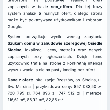
utworzona na podstawie realnych ofert
zapisanych w bazie
seo_offers
. Dla tej frazy
system znalazł
5
realnych ofert, dlatego strona
może być pokazywana użytkownikom i robotom
Google.
System porządkuje wyniki według zapytania
Szukam domu w zabudowie szeregowej Osiedle
Słocina
, lokalizacji, ceny, metrażu oraz danych
zapisanych przy ogłoszeniach. Dzięki temu
użytkownik trafia na stronę z konkretną intencją
wyszukiwania, a nie na pusty landing bez ofert.
Dane z ofert:
lokalizacje: Rzeszów, os. Słocina, ul.
Św. Marcina | przykładowe ceny: 857 083,50 zł,
720 795 zł, 764 896 zł, 747 512 zł | metraże:
116,61 m², 86,92 m², 82,85 m².