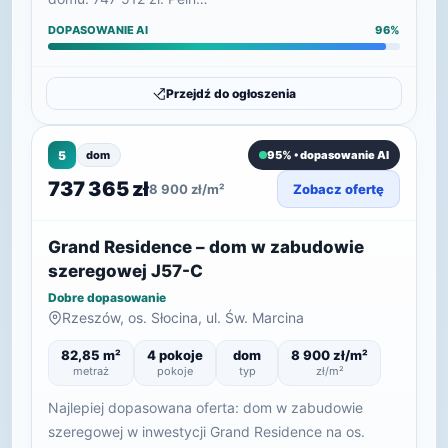
DOPASOWANIE AI
96%
Przejdź do ogłoszenia
5
dom
95% • dopasowanie AI
737 365 zł
8 900 zł/m²
Zobacz ofertę
Grand Residence – dom w zabudowie
szeregowej J57-C
Dobre dopasowanie
Rzeszów, os. Słocina, ul. Św. Marcina
82,85 m²
4 pokoje
dom
8 900 zł/m²
metraż
pokoje
typ
zł/m²
Najlepiej dopasowana oferta: dom w zabudowie
szeregowej w inwestycji Grand Residence na os.