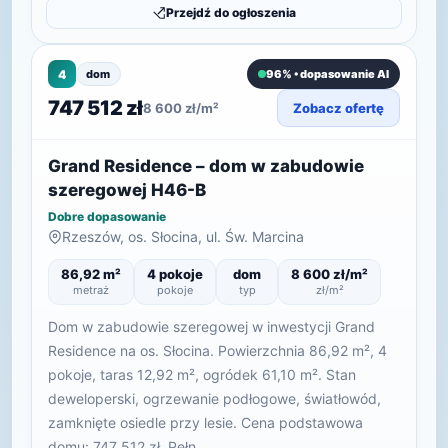
Przejdź do ogłoszenia
4
dom
96% • dopasowanie AI
747 512 zł
8 600 zł/m²
Zobacz ofertę
Grand Residence – dom w zabudowie
szeregowej H46-B
Dobre dopasowanie
Rzeszów, os. Słocina, ul. Św. Marcina
86,92 m²
4 pokoje
dom
8 600 zł/m²
metraż
pokoje
typ
zł/m²
Dom w zabudowie szeregowej w inwestycji Grand
Residence na os. Słocina. Powierzchnia 86,92 m², 4
pokoje, taras 12,92 m², ogródek 61,10 m². Stan
deweloperski, ogrzewanie podłogowe, światłowód,
zamknięte osiedle przy lesie. Cena podstawowa
domu: 747 512 zł. Pełn…