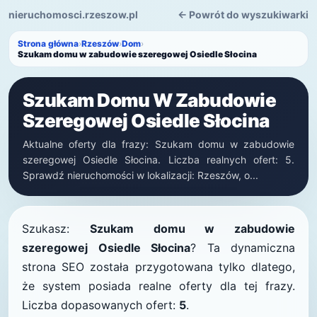
nieruchomosci.rzeszow.pl
← Powrót do wyszukiwarki
Strona główna
›
Rzeszów
›
Dom
›
Szukam domu w zabudowie szeregowej Osiedle Słocina
Szukam Domu W Zabudowie
Szeregowej Osiedle Słocina
Aktualne oferty dla frazy: Szukam domu w zabudowie
szeregowej Osiedle Słocina. Liczba realnych ofert: 5.
Sprawdź nieruchomości w lokalizacji: Rzeszów, o...
Szukasz:
Szukam domu w zabudowie
szeregowej Osiedle Słocina
? Ta dynamiczna
strona SEO została przygotowana tylko dlatego,
że system posiada realne oferty dla tej frazy.
Liczba dopasowanych ofert:
5
.