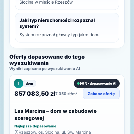
Słocina w mieście Rzeszów.
Jaki typ nieruchomości rozpoznał
system?
System rozpoznał główny typ jako: dom.
Oferty dopasowane do tego
wyszukiwania
Wyniki zapisane po wyszukiwaniu AI
1
dom
99% • dopasowanie AI
857 083,50 zł
7 350 zł/m²
Zobacz ofertę
Las Marcina – dom w zabudowie
szeregowej
Najlepsze dopasowanie
Rzeszów, os. Słocina, ul. Św. Marcina