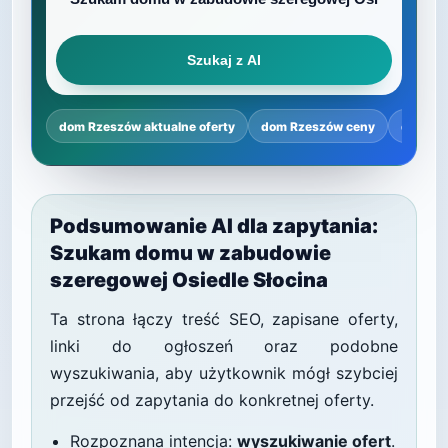
Szukaj z AI
dom Rzeszów aktualne oferty
dom Rzeszów ceny
dom Rz
Podsumowanie AI dla zapytania:
Szukam domu w zabudowie
szeregowej Osiedle Słocina
Ta strona łączy treść SEO, zapisane oferty,
linki do ogłoszeń oraz podobne
wyszukiwania, aby użytkownik mógł szybciej
przejść od zapytania do konkretnej oferty.
Rozpoznana intencja:
wyszukiwanie ofert
.