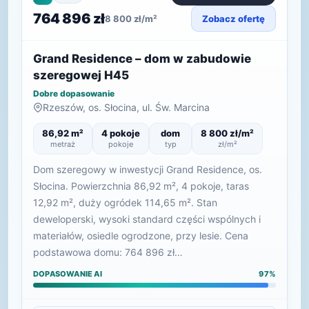
764 896 zł
8 800 zł/m²
Zobacz ofertę
Grand Residence – dom w zabudowie
szeregowej H45
Dobre dopasowanie
Rzeszów, os. Słocina, ul. Św. Marcina
86,92 m²
4 pokoje
dom
8 800 zł/m²
metraż
pokoje
typ
zł/m²
Dom szeregowy w inwestycji Grand Residence, os.
Słocina. Powierzchnia 86,92 m², 4 pokoje, taras
12,92 m², duży ogródek 114,65 m². Stan
deweloperski, wysoki standard części wspólnych i
materiałów, osiedle ogrodzone, przy lesie. Cena
podstawowa domu: 764 896 zł…
DOPASOWANIE AI
97%