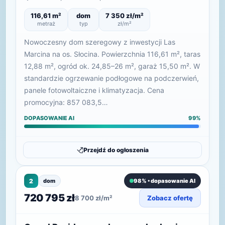
116,61 m²
dom
7 350 zł/m²
metraż
typ
zł/m²
Nowoczesny dom szeregowy z inwestycji Las
Marcina na os. Słocina. Powierzchnia 116,61 m², taras
12,88 m², ogród ok. 24,85–26 m², garaż 15,50 m². W
standardzie ogrzewanie podłogowe na podczerwień,
panele fotowoltaiczne i klimatyzacja. Cena
promocyjna: 857 083,5…
DOPASOWANIE AI
99%
Przejdź do ogłoszenia
2
dom
98% • dopasowanie AI
720 795 zł
8 700 zł/m²
Zobacz ofertę