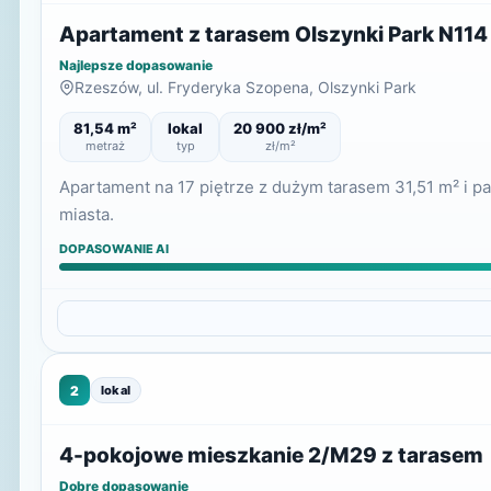
Apartament z tarasem Olszynki Park N114
Najlepsze dopasowanie
Rzeszów, ul. Fryderyka Szopena, Olszynki Park
81,54 m²
lokal
20 900 zł/m²
metraż
typ
zł/m²
Apartament na 17 piętrze z dużym tarasem 31,51 m² i 
miasta.
DOPASOWANIE AI
2
lokal
4-pokojowe mieszkanie 2/M29 z tarasem
Dobre dopasowanie