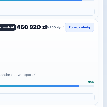
460 920 zł
9 200 zł/m²
Zobacz ofertę
sowanie AI
standard deweloperski.
95%