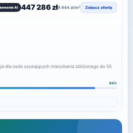
447 286 zł
8 944 zł/m²
Zobacz ofertę
sowanie AI
ja dla osób szukających mieszkania zbliżonego do 55
94%