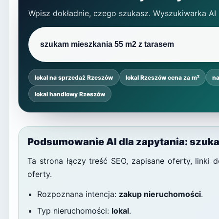
Wpisz dokładnie, czego szukasz. Wyszukiwarka AI
lokal na sprzedaż Rzeszów
lokal Rzeszów cena za m²
na
lokal handlowy Rzeszów
Podsumowanie AI dla zapytania: szuk
Ta strona łączy treść SEO, zapisane oferty, link
oferty.
Rozpoznana intencja:
zakup nieruchomości
.
Typ nieruchomości:
lokal
.