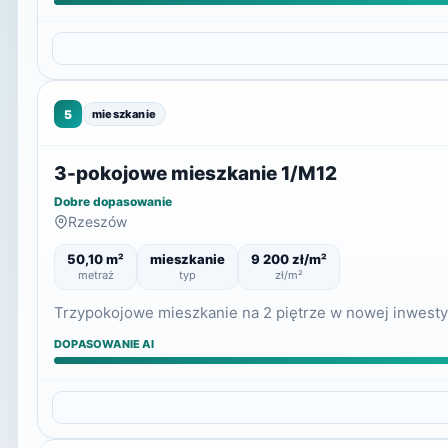
5
mieszkanie
3-pokojowe mieszkanie 1/M12
Dobre dopasowanie
Rzeszów
50,10 m²
mieszkanie
9 200 zł/m²
metraż
typ
zł/m²
Trzypokojowe mieszkanie na 2 piętrze w nowej inwestycj
DOPASOWANIE AI