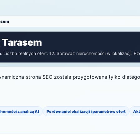
asem
Z Tarasem
 Liczba realnych ofert: 12. Sprawdź nieruchomości w lokalizacji: Rz
ynamiczna strona SEO została przygotowana tylko dlatego, 
chomości z analizą AI
Porównanie lokalizacji i parametrów ofert
Akt