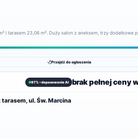
² i tarasem 23,06 m². Duży salon z aneksem, trzy dodatkowe pok
Przejdź do ogłoszenia
brak pełnej ceny 
97% • dopasowanie AI
arasem, ul. Św. Marcina