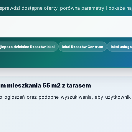
 sprawdzi dostępne oferty, porówna parametry i pokaże na
jlepsze dzielnice Rzeszów lokal
lokal Rzeszów Centrum
lokal usług
am mieszkania 55 m2 z tarasem
i do ogłoszeń oraz podobne wyszukiwania, aby użytkownik