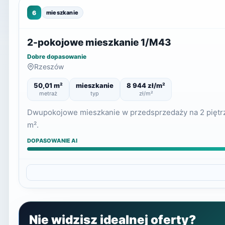
6
mieszkanie
2-pokojowe mieszkanie 1/M43
Dobre dopasowanie
Rzeszów
50,01 m²
mieszkanie
8 944 zł/m²
metraż
typ
zł/m²
Dwupokojowe mieszkanie w przedsprzedaży na 2 piętrze.
m².
DOPASOWANIE AI
Nie widzisz idealnej oferty?