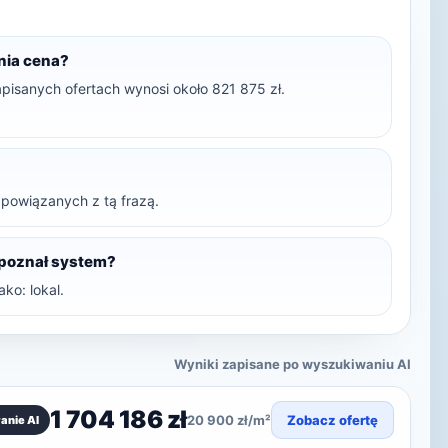
dnia cena?
pisanych ofertach wynosi około 821 875 zł.
t powiązanych z tą frazą.
zpoznał system?
ko: lokal.
Wyniki zapisane po wyszukiwaniu AI
1 704 186 zł
20 900 zł/m²
Zobacz ofertę
anie AI