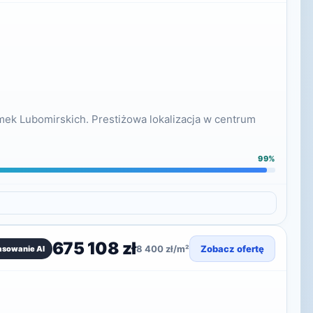
ek Lubomirskich. Prestiżowa lokalizacja w centrum
99%
675 108 zł
8 400 zł/m²
Zobacz ofertę
asowanie AI