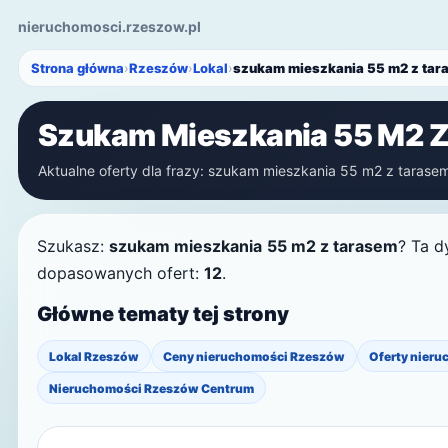
nieruchomosci.rzeszow.pl
Strona główna
›
Rzeszów
›
Lokal
›
szukam mieszkania 55 m2 z tar
Szukam Mieszkania 55 M2 
Aktualne oferty dla frazy: szukam mieszkania 55 m2 z tarasem.
Szukasz:
szukam mieszkania 55 m2 z tarasem
? Ta d
dopasowanych ofert:
12
.
Główne tematy tej strony
Lokal Rzeszów
Ceny nieruchomości Rzeszów
Oferty nieru
Nieruchomości Rzeszów Centrum