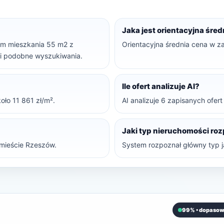
Jaka jest orientacyjna śre
kam mieszkania 55 m2 z
Orientacyjna średnia cena w za
ę i podobne wyszukiwania.
Ile ofert analizuje AI?
oło 11 861 zł/m².
AI analizuje 6 zapisanych ofer
Jaki typ nieruchomości ro
mieście Rzeszów.
System rozpoznał główny typ ja
99% • dopasow