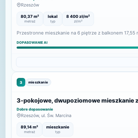
Rzeszów
80,37 m²
lokal
8 400 zł/m²
metraż
typ
zł/m²
Przestronne mieszkanie na 6 piętrze z balkonem 17,55 m
DOPASOWANIE AI
3
mieszkanie
3-pokojowe, dwupoziomowe mieszkanie z t
Dobre dopasowanie
Rzeszów, ul. Św. Marcina
89,14 m²
mieszkanie
metraż
typ