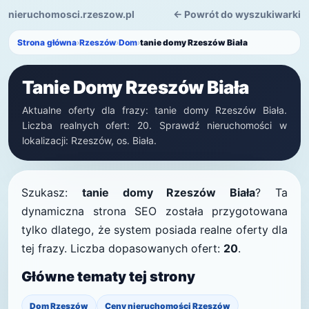
nieruchomosci.rzeszow.pl
← Powrót do wyszukiwarki
Strona główna
›
Rzeszów
›
Dom
›
tanie domy Rzeszów Biała
Tanie Domy Rzeszów Biała
Aktualne oferty dla frazy: tanie domy Rzeszów Biała.
Liczba realnych ofert: 20. Sprawdź nieruchomości w
lokalizacji: Rzeszów, os. Biała.
Szukasz:
tanie domy Rzeszów Biała
? Ta
dynamiczna strona SEO została przygotowana
tylko dlatego, że system posiada realne oferty dla
tej frazy. Liczba dopasowanych ofert:
20
.
Główne tematy tej strony
Dom Rzeszów
Ceny nieruchomości Rzeszów