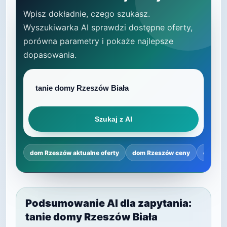
Wpisz dokładnie, czego szukasz.
Wyszukiwarka AI sprawdzi dostępne oferty,
porówna parametry i pokaże najlepsze
dopasowania.
Szukaj z AI
dom Rzeszów aktualne oferty
dom Rzeszów ceny
dom Rz
Podsumowanie AI dla zapytania:
tanie domy Rzeszów Biała