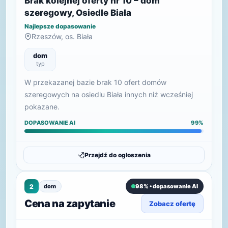
Brak kolejnej oferty nr 10 – dom
szeregowy, Osiedle Biała
Najlepsze dopasowanie
Rzeszów, os. Biała
dom
typ
W przekazanej bazie brak 10 ofert domów
szeregowych na osiedlu Biała innych niż wcześniej
pokazane.
DOPASOWANIE AI
99%
Przejdź do ogłoszenia
2
dom
98% • dopasowanie AI
Cena na zapytanie
Zobacz ofertę