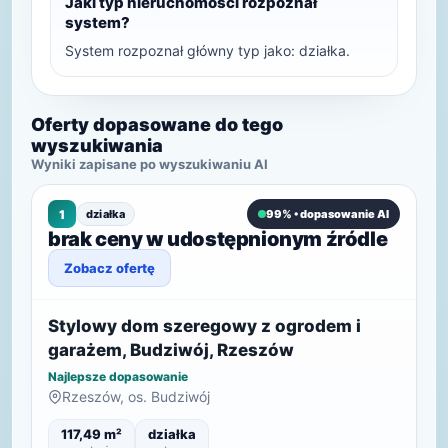
Jaki typ nieruchomości rozpoznał
system?
System rozpoznał główny typ jako: działka.
Oferty dopasowane do tego
wyszukiwania
Wyniki zapisane po wyszukiwaniu AI
1
działka
99% • dopasowanie AI
brak ceny w udostępnionym źródle
Zobacz ofertę
Stylowy dom szeregowy z ogrodem i
garażem, Budziwój, Rzeszów
Najlepsze dopasowanie
Rzeszów, os. Budziwój
117,49 m²
działka