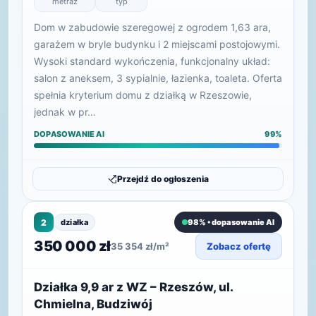
metraż
typ
Dom w zabudowie szeregowej z ogrodem 1,63 ara,
garażem w bryle budynku i 2 miejscami postojowymi.
Wysoki standard wykończenia, funkcjonalny układ:
salon z aneksem, 3 sypialnie, łazienka, toaleta. Oferta
spełnia kryterium domu z działką w Rzeszowie,
jednak w pr…
DOPASOWANIE AI
99%
Przejdź do ogłoszenia
2
działka
98% • dopasowanie AI
350 000 zł
35 354 zł/m²
Zobacz ofertę
Działka 9,9 ar z WZ – Rzeszów, ul.
Chmielna, Budziwój