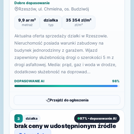
Dobre dopasowanie
Rzeszów, ul. Chmielna, os. Budziwój
9,9 ar m²
działka
35 354 zł/m²
metraż
typ
zł/m²
Aktualna oferta sprzedaży działki w Rzeszowie.
Nieruchomość posiada warunki zabudowy na
budynek jednorodzinny z garażem. Wjazd
zapewniony służebnością drogi o szerokości 5 m z
drogi asfaltowej. Media: prąd, gaz i woda w drodze,
dodatkowo służebność na doprowad…
DOPASOWANIE AI
98%
Przejdź do ogłoszenia
3
działka
97% • dopasowanie AI
brak ceny w udostępnionym źródle