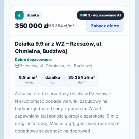
4
działka
96% • dopasowanie AI
350 000 zł
35 354 zł/m²
Zobacz ofertę
Działka 9,9 ar z WZ – Rzeszów, ul.
Chmielna, Budziwój
Dobre dopasowanie
Rzeszów, ul. Chmielna, os. Budziwój
9,9 ar m²
działka
35 354 zł/m²
metraż
typ
zł/m²
Aktualna oferta sprzedaży działki w Rzeszowie.
Nieruchomość posiada warunki zabudowy na
budynek jednorodzinny z garażem. Wjazd
zapewniony służebnością drogi o szerokości 5 m z
drogi asfaltowej. Media: prąd, gaz i woda w drodze,
dodatkowo służebność na doprowad…