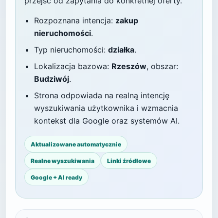
przejść od zapytania do konkretnej oferty.
Rozpoznana intencja:
zakup
nieruchomości
.
Typ nieruchomości:
działka
.
Lokalizacja bazowa:
Rzeszów
, obszar:
Budziwój
.
Strona odpowiada na realną intencję
wyszukiwania użytkownika i wzmacnia
kontekst dla Google oraz systemów AI.
Aktualizowane automatycznie
Realne wyszukiwania
Linki źródłowe
Google + AI ready