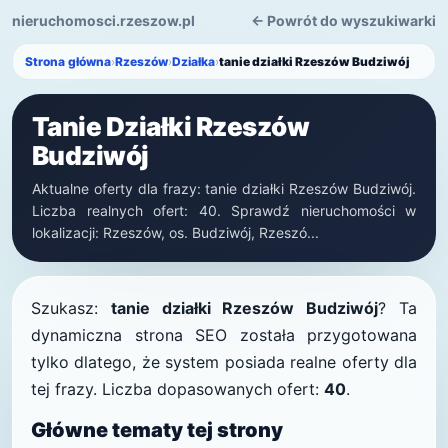
nieruchomosci.rzeszow.pl
← Powrót do wyszukiwarki
Strona główna
›
Rzeszów
›
Działka
›
tanie działki Rzeszów Budziwój
Tanie Działki Rzeszów
Budziwój
Aktualne oferty dla frazy: tanie działki Rzeszów Budziwój.
Liczba realnych ofert: 40. Sprawdź nieruchomości w
lokalizacji: Rzeszów, os. Budziwój, Rzeszó...
Szukasz:
tanie działki Rzeszów Budziwój
? Ta
dynamiczna strona SEO została przygotowana
tylko dlatego, że system posiada realne oferty dla
tej frazy. Liczba dopasowanych ofert:
40
.
Główne tematy tej strony