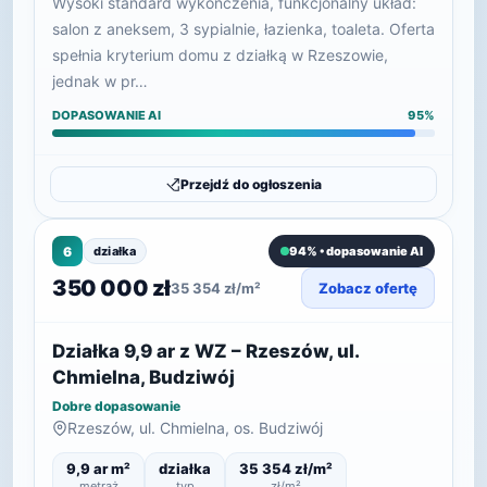
Wysoki standard wykończenia, funkcjonalny układ:
salon z aneksem, 3 sypialnie, łazienka, toaleta. Oferta
spełnia kryterium domu z działką w Rzeszowie,
jednak w pr…
DOPASOWANIE AI
95%
Przejdź do ogłoszenia
6
działka
94% • dopasowanie AI
350 000 zł
35 354 zł/m²
Zobacz ofertę
Działka 9,9 ar z WZ – Rzeszów, ul.
Chmielna, Budziwój
Dobre dopasowanie
Rzeszów, ul. Chmielna, os. Budziwój
9,9 ar m²
działka
35 354 zł/m²
metraż
typ
zł/m²