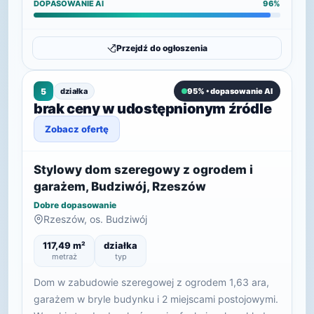
DOPASOWANIE AI
96%
Przejdź do ogłoszenia
5
działka
95% • dopasowanie AI
brak ceny w udostępnionym źródle
Zobacz ofertę
Stylowy dom szeregowy z ogrodem i
garażem, Budziwój, Rzeszów
Dobre dopasowanie
Rzeszów, os. Budziwój
117,49 m²
działka
metraż
typ
Dom w zabudowie szeregowej z ogrodem 1,63 ara,
garażem w bryle budynku i 2 miejscami postojowymi.