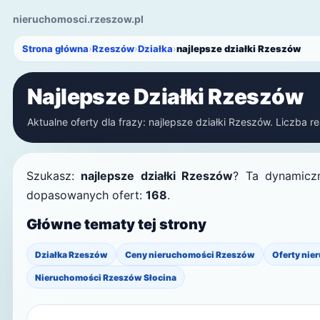
nieruchomosci.rzeszow.pl
Strona główna
›
Rzeszów
›
Działka
›
najlepsze działki Rzeszów
Najlepsze Działki Rzeszów
Aktualne oferty dla frazy: najlepsze działki Rzeszów. Liczba re
Szukasz:
najlepsze działki Rzeszów
? Ta dynamiczn
dopasowanych ofert:
168
.
Główne tematy tej strony
Działka Rzeszów
Ceny nieruchomości Rzeszów
Oferty nie
Nieruchomości Rzeszów Słocina