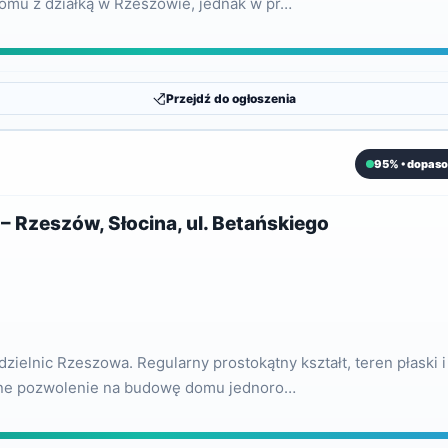
m domu z działką w Rzeszowie, jednak w pr…
Przejdź do ogłoszenia
95% • dopaso
– Rzeszów, Słocina, ul. Betańskiego
dzielnic Rzeszowa. Regularny prostokątny kształt, teren płaski
ualne pozwolenie na budowę domu jednoro…