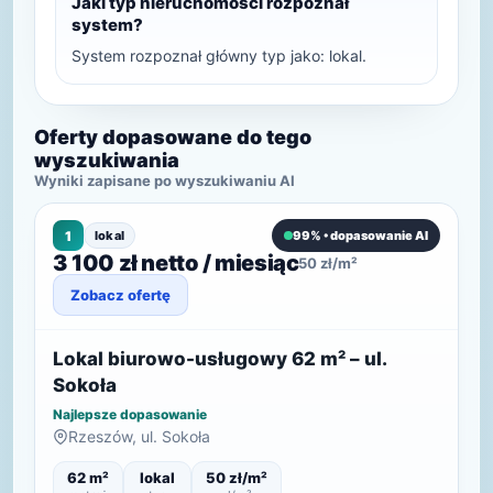
Jaki typ nieruchomości rozpoznał
system?
System rozpoznał główny typ jako: lokal.
Oferty dopasowane do tego
wyszukiwania
Wyniki zapisane po wyszukiwaniu AI
1
lokal
99% • dopasowanie AI
3 100 zł netto / miesiąc
50 zł/m²
Zobacz ofertę
Lokal biurowo-usługowy 62 m² – ul.
Sokoła
Najlepsze dopasowanie
Rzeszów, ul. Sokoła
62 m²
lokal
50 zł/m²