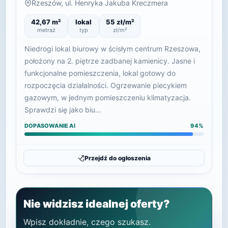
Rzeszów, ul. Henryka Jakuba Kreczmera
42,67 m²
lokal
55 zł/m²
metraż
typ
zł/m²
Niedrogi lokal biurowy w ścisłym centrum Rzeszowa,
położony na 2. piętrze zadbanej kamienicy. Jasne i
funkcjonalne pomieszczenia, lokal gotowy do
rozpoczęcia działalności. Ogrzewanie piecykiem
gazowym, w jednym pomieszczeniu klimatyzacja.
Sprawdzi się jako biu…
DOPASOWANIE AI
94%
Przejdź do ogłoszenia
Nie widzisz idealnej oferty?
Wpisz dokładnie, czego szukasz.