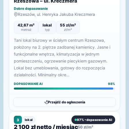
Rzeszowa – ul. Kreczmera
Dobre dopasowanie
Rzeszów, ul. Henryka Jakuba Kreczmera
42,67 m²
lokal
55 zł/m²
metraż
typ
zł/m²
Tani lokal biurowy w ścisłym centrum Rzeszowa,
położony na 2. piętrze zadbanej kamienicy. Jasne i
funkcjonalne wnętrza, klimatyzacja w jednym
pomieszczeniu, ogrzewanie piecykiem gazowym.
Lokal bez umeblowania, gotowy do rozpoczęcia
działalności. Minimalny okre…
DOPASOWANIE AI
98%
Przejdź do ogłoszenia
3
lokal
97% • dopasowanie AI
2 100 zł netto / miesiąc
50 zł/m²