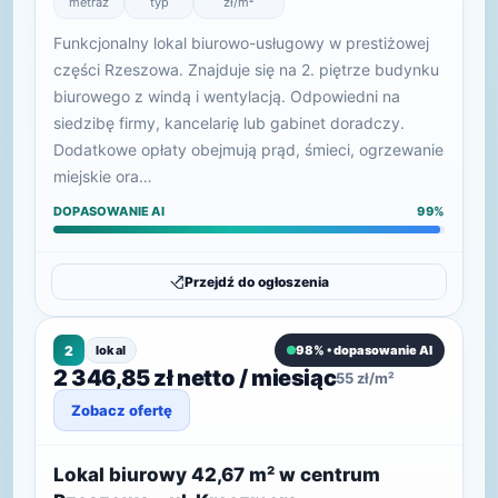
metraż
typ
zł/m²
Funkcjonalny lokal biurowo-usługowy w prestiżowej
części Rzeszowa. Znajduje się na 2. piętrze budynku
biurowego z windą i wentylacją. Odpowiedni na
siedzibę firmy, kancelarię lub gabinet doradczy.
Dodatkowe opłaty obejmują prąd, śmieci, ogrzewanie
miejskie ora…
DOPASOWANIE AI
99%
Przejdź do ogłoszenia
2
lokal
98% • dopasowanie AI
2 346,85 zł netto / miesiąc
55 zł/m²
Zobacz ofertę
Lokal biurowy 42,67 m² w centrum