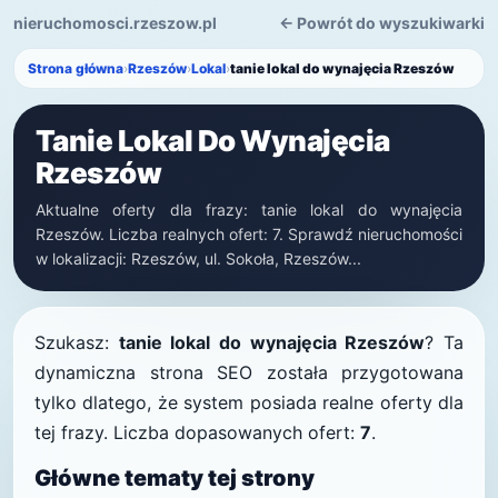
nieruchomosci.rzeszow.pl
← Powrót do wyszukiwarki
Strona główna
›
Rzeszów
›
Lokal
›
tanie lokal do wynajęcia Rzeszów
Tanie Lokal Do Wynajęcia
Rzeszów
Aktualne oferty dla frazy: tanie lokal do wynajęcia
Rzeszów. Liczba realnych ofert: 7. Sprawdź nieruchomości
w lokalizacji: Rzeszów, ul. Sokoła, Rzeszów...
Szukasz:
tanie lokal do wynajęcia Rzeszów
? Ta
dynamiczna strona SEO została przygotowana
tylko dlatego, że system posiada realne oferty dla
tej frazy. Liczba dopasowanych ofert:
7
.
Główne tematy tej strony