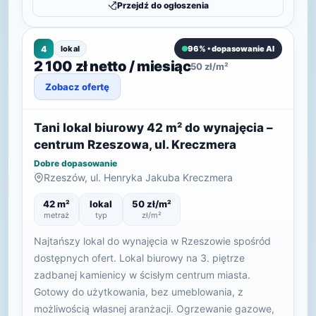
Przejdź do ogłoszenia
4
lokal
96% • dopasowanie AI
2 100 zł netto / miesiąc
50 zł/m²
Zobacz ofertę
Tani lokal biurowy 42 m² do wynajęcia –
centrum Rzeszowa, ul. Kreczmera
Dobre dopasowanie
Rzeszów, ul. Henryka Jakuba Kreczmera
42 m²
lokal
50 zł/m²
metraż
typ
zł/m²
Najtańszy lokal do wynajęcia w Rzeszowie spośród
dostępnych ofert. Lokal biurowy na 3. piętrze
zadbanej kamienicy w ścisłym centrum miasta.
Gotowy do użytkowania, bez umeblowania, z
możliwością własnej aranżacji. Ogrzewanie gazowe,