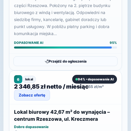
części Rzeszowa. Położony na 2. piętrze budynku
biurowego z windą i wentylacją. Odpowiedni na
siedzibę firmy, kancelarię, gabinet doradczy lub
punkt usługowy. W pobliżu płatny parking i dobra
komunikacja miejska…
DOPASOWANIE AI
95%
Przejdź do ogłoszenia
6
lokal
94% • dopasowanie AI
2 346,85 zł netto / miesiąc
55 zł/m²
Zobacz ofertę
Lokal biurowy 42,67 m² do wynajęcia –
centrum Rzeszowa, ul. Kreczmera
Dobre dopasowanie