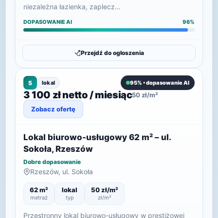
niezależna łazienka, zaplecz…
DOPASOWANIE AI
96%
Przejdź do ogłoszenia
5
lokal
95% • dopasowanie AI
3 100 zł netto / miesiąc
50 zł/m²
Zobacz ofertę
Lokal biurowo-usługowy 62 m² – ul.
Sokoła, Rzeszów
Dobre dopasowanie
Rzeszów, ul. Sokoła
62 m²
lokal
50 zł/m²
metraż
typ
zł/m²
Przestronny lokal biurowo-usługowy w prestiżowej