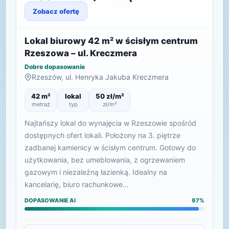
Zobacz ofertę
Lokal biurowy 42 m² w ścisłym centrum
Rzeszowa – ul. Kreczmera
Dobre dopasowanie
Rzeszów, ul. Henryka Jakuba Kreczmera
42 m²
lokal
50 zł/m²
metraż
typ
zł/m²
Najtańszy lokal do wynajęcia w Rzeszowie spośród
dostępnych ofert lokali. Położony na 3. piętrze
zadbanej kamienicy w ścisłym centrum. Gotowy do
użytkowania, bez umeblowania, z ogrzewaniem
gazowym i niezależną łazienką. Idealny na
kancelarię, biuro rachunkowe…
DOPASOWANIE AI
97%