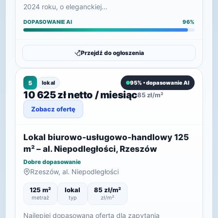
2024 roku, o eleganckiej…
DOPASOWANIE AI
96%
Przejdź do ogłoszenia
5
lokal
95% • dopasowanie AI
10 625 zł netto / miesiąc
85 zł/m²
Zobacz ofertę
Lokal biurowo-usługowo-handlowy 125
m² – al. Niepodległości, Rzeszów
Dobre dopasowanie
Rzeszów, al. Niepodległości
125 m²
lokal
85 zł/m²
metraż
typ
zł/m²
Najlepiej dopasowana oferta dla zapytania