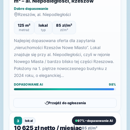
m² – al. Niepodległości, Rzeszów
Dobre dopasowanie
Rzeszów, al. Niepodległości
125 m²
lokal
85 zł/m²
metraż
typ
zł/m²
Najlepiej dopasowana oferta dla zapytania
„nieruchomości Rzeszów Nowe Miasto”. Lokal
znajduje się przy al. Niepodległości, czyli w rejonie
Nowego Miasta / bardzo blisko tej części Rzeszowa.
Położony na 1. piętrze nowoczesnego budynku z
2024 roku, o eleganckiej…
DOPASOWANIE AI
98%
Przejdź do ogłoszenia
3
lokal
97% • dopasowanie AI
10 625 zł netto / miesiąc
85 zł/m²