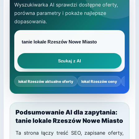
Wyszukiwarka AI sprawdzi dostępne oferty,
porówna parametry i pokaże najlepsze
dopasowania.
Szukaj z AI
lokal Rzeszów aktualne oferty
lokal Rzeszów ceny
lokal 
Podsumowanie AI dla zapytania:
tanie lokale Rzeszów Nowe Miasto
Ta strona łączy treść SEO, zapisane oferty,