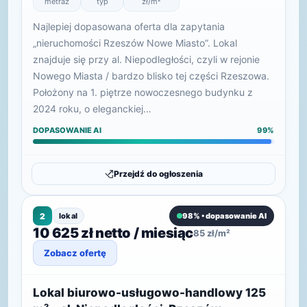
metraż
typ
zł/m²
Najlepiej dopasowana oferta dla zapytania
„nieruchomości Rzeszów Nowe Miasto”. Lokal
znajduje się przy al. Niepodległości, czyli w rejonie
Nowego Miasta / bardzo blisko tej części Rzeszowa.
Położony na 1. piętrze nowoczesnego budynku z
2024 roku, o eleganckiej…
DOPASOWANIE AI
99%
Przejdź do ogłoszenia
2
lokal
98% • dopasowanie AI
10 625 zł netto / miesiąc
85 zł/m²
Zobacz ofertę
Lokal biurowo-usługowo-handlowy 125