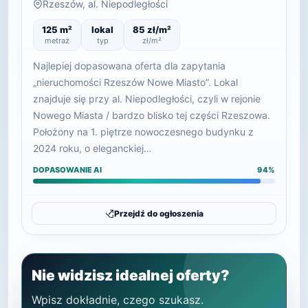
Rzeszów, al. Niepodległości
125 m²
lokal
85 zł/m²
metraż
typ
zł/m²
Najlepiej dopasowana oferta dla zapytania
„nieruchomości Rzeszów Nowe Miasto”. Lokal
znajduje się przy al. Niepodległości, czyli w rejonie
Nowego Miasta / bardzo blisko tej części Rzeszowa.
Położony na 1. piętrze nowoczesnego budynku z
2024 roku, o eleganckiej…
DOPASOWANIE AI
94%
Przejdź do ogłoszenia
Nie widzisz idealnej oferty?
Wpisz dokładnie, czego szukasz.