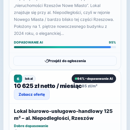
„nieruchomości Rzeszów Nowe Miasto”. Lokal
znajduje się przy al. Niepodległości, czyli w rejonie
Nowego Miasta / bardzo blisko tej części Rzeszowa.
Położony na 1. piętrze nowoczesnego budynku z
2024 roku, o eleganckiej…
DOPASOWANIE AI
95%
Przejdź do ogłoszenia
6
lokal
94% • dopasowanie AI
10 625 zł netto / miesiąc
85 zł/m²
Zobacz ofertę
Lokal biurowo-usługowo-handlowy 125
m² – al. Niepodległości, Rzeszów
Dobre dopasowanie