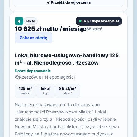
Przejdź do ogłoszenia
4
lokal
96% • dopasowanie AI
10 625 zł netto / miesiąc
85 zł/m²
Zobacz ofertę
Lokal biurowo-usługowo-handlowy 125
m² – al. Niepodległości, Rzeszów
Dobre dopasowanie
Rzeszów, al. Niepodległości
125 m²
lokal
85 zł/m²
metraż
typ
zł/m²
Najlepiej dopasowana oferta dla zapytania
„nieruchomości Rzeszów Nowe Miasto”. Lokal
znajduje się przy al. Niepodległości, czyli w rejonie
Nowego Miasta / bardzo blisko tej części Rzeszowa.
Położony na 1. piętrze nowoczesnego budynku z