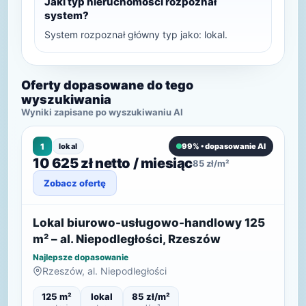
Jaki typ nieruchomości rozpoznał
system?
System rozpoznał główny typ jako: lokal.
Oferty dopasowane do tego
wyszukiwania
Wyniki zapisane po wyszukiwaniu AI
1
lokal
99% • dopasowanie AI
10 625 zł netto / miesiąc
85 zł/m²
Zobacz ofertę
Lokal biurowo-usługowo-handlowy 125
m² – al. Niepodległości, Rzeszów
Najlepsze dopasowanie
Rzeszów, al. Niepodległości
125 m²
lokal
85 zł/m²