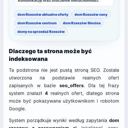
komunikację oraz otoczenie nieruchomości.
dom Rzeszów aktualne oferty
dom Rzeszów ceny
dom Rzeszów centrum
dom Rzeszów Słocina
domy na sprzedaż Rzeszów
Dlaczego ta strona może być
indeksowana
Ta podstrona nie jest pustą stroną SEO. Została
utworzona na podstawie realnych ofert
zapisanych w bazie
seo_offers
. Dla tej frazy
system znalazł
4
realnych ofert, dlatego strona
może być pokazywana użytkownikom i robotom
Google.
System porządkuje wyniki według zapytania
dom