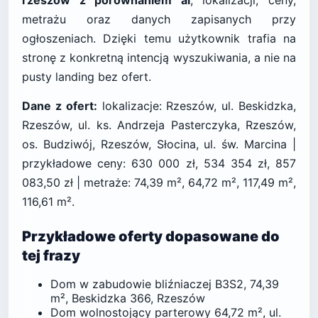
rzeszow z porownaniem ai
, lokalizacji, ceny,
metrażu oraz danych zapisanych przy
ogłoszeniach. Dzięki temu użytkownik trafia na
stronę z konkretną intencją wyszukiwania, a nie na
pusty landing bez ofert.
Dane z ofert:
lokalizacje: Rzeszów, ul. Beskidzka,
Rzeszów, ul. ks. Andrzeja Pasterczyka, Rzeszów,
os. Budziwój, Rzeszów, Słocina, ul. św. Marcina |
przykładowe ceny: 630 000 zł, 534 354 zł, 857
083,50 zł | metraże: 74,39 m², 64,72 m², 117,49 m²,
116,61 m².
Przykładowe oferty dopasowane do
tej frazy
Dom w zabudowie bliźniaczej B3S2, 74,39
m², Beskidzka 366, Rzeszów
Dom wolnostojący parterowy 64,72 m², ul.