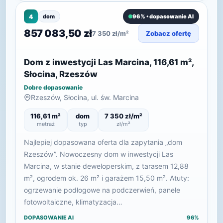
4
dom
96% • dopasowanie AI
857 083,50 zł
7 350 zł/m²
Zobacz ofertę
Dom z inwestycji Las Marcina, 116,61 m²,
Słocina, Rzeszów
Dobre dopasowanie
Rzeszów, Słocina, ul. św. Marcina
116,61 m²
dom
7 350 zł/m²
metraż
typ
zł/m²
Najlepiej dopasowana oferta dla zapytania „dom
Rzeszów”. Nowoczesny dom w inwestycji Las
Marcina, w stanie deweloperskim, z tarasem 12,88
m², ogrodem ok. 26 m² i garażem 15,50 m². Atuty:
ogrzewanie podłogowe na podczerwień, panele
fotowoltaiczne, klimatyzacja…
DOPASOWANIE AI
96%