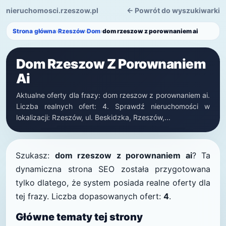
nieruchomosci.rzeszow.pl
← Powrót do wyszukiwarki
Strona główna
›
Rzeszów
›
Dom
›
dom rzeszow z porownaniem ai
Dom Rzeszow Z Porownaniem
Ai
Aktualne oferty dla frazy: dom rzeszow z porownaniem ai.
Liczba realnych ofert: 4. Sprawdź nieruchomości w
lokalizacji: Rzeszów, ul. Beskidzka, Rzeszów,...
Szukasz:
dom rzeszow z porownaniem ai
? Ta
dynamiczna strona SEO została przygotowana
tylko dlatego, że system posiada realne oferty dla
tej frazy. Liczba dopasowanych ofert:
4
.
Główne tematy tej strony