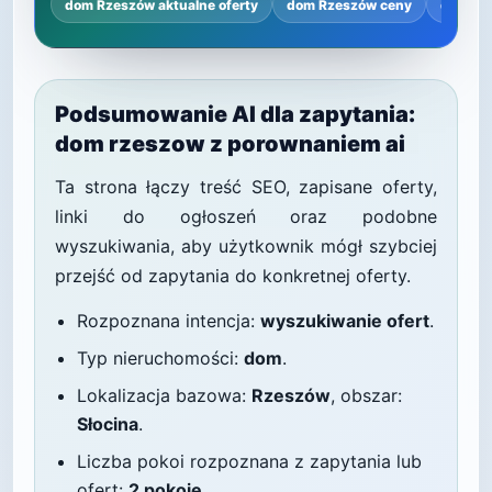
dom Rzeszów aktualne oferty
dom Rzeszów ceny
dom Rz
Podsumowanie AI dla zapytania:
dom rzeszow z porownaniem ai
Ta strona łączy treść SEO, zapisane oferty,
linki do ogłoszeń oraz podobne
wyszukiwania, aby użytkownik mógł szybciej
przejść od zapytania do konkretnej oferty.
Rozpoznana intencja:
wyszukiwanie ofert
.
Typ nieruchomości:
dom
.
Lokalizacja bazowa:
Rzeszów
, obszar:
Słocina
.
Liczba pokoi rozpoznana z zapytania lub
ofert:
2 pokoje
.