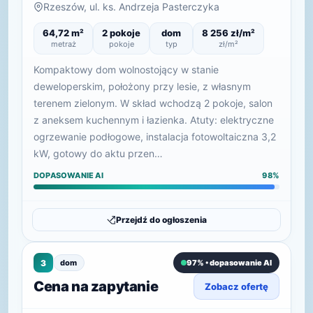
Rzeszów, ul. ks. Andrzeja Pasterczyka
64,72 m²
2 pokoje
dom
8 256 zł/m²
metraż
pokoje
typ
zł/m²
Kompaktowy dom wolnostojący w stanie
deweloperskim, położony przy lesie, z własnym
terenem zielonym. W skład wchodzą 2 pokoje, salon
z aneksem kuchennym i łazienka. Atuty: elektryczne
ogrzewanie podłogowe, instalacja fotowoltaiczna 3,2
kW, gotowy do aktu przen…
DOPASOWANIE AI
98%
Przejdź do ogłoszenia
3
dom
97% • dopasowanie AI
Cena na zapytanie
Zobacz ofertę