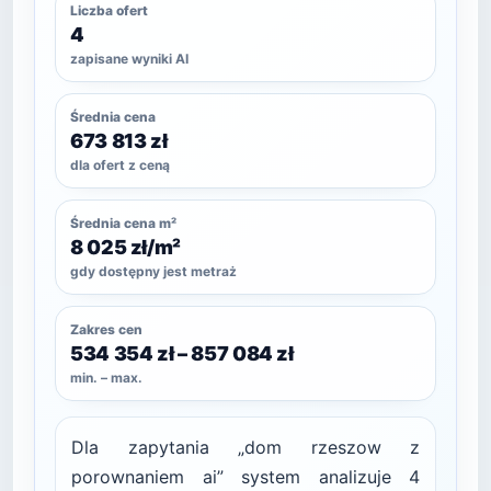
Liczba ofert
4
zapisane wyniki AI
Średnia cena
673 813 zł
dla ofert z ceną
Średnia cena m²
8 025 zł/m²
gdy dostępny jest metraż
Zakres cen
534 354 zł – 857 084 zł
min. – max.
Dla zapytania „dom rzeszow z
porownaniem ai” system analizuje 4