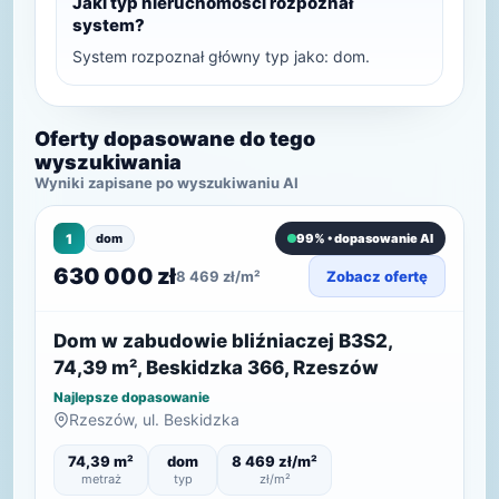
Jaki typ nieruchomości rozpoznał
system?
System rozpoznał główny typ jako: dom.
Oferty dopasowane do tego
wyszukiwania
Wyniki zapisane po wyszukiwaniu AI
1
dom
99% • dopasowanie AI
630 000 zł
8 469 zł/m²
Zobacz ofertę
Dom w zabudowie bliźniaczej B3S2,
74,39 m², Beskidzka 366, Rzeszów
Najlepsze dopasowanie
Rzeszów, ul. Beskidzka
74,39 m²
dom
8 469 zł/m²
metraż
typ
zł/m²