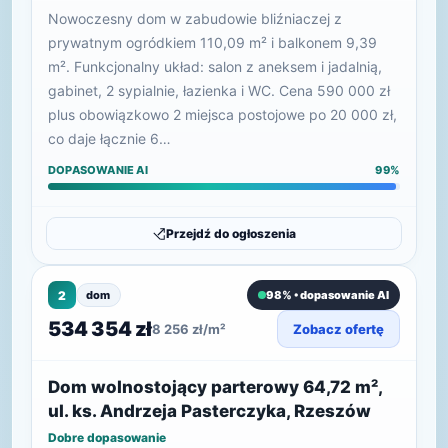
Nowoczesny dom w zabudowie bliźniaczej z
prywatnym ogródkiem 110,09 m² i balkonem 9,39
m². Funkcjonalny układ: salon z aneksem i jadalnią,
gabinet, 2 sypialnie, łazienka i WC. Cena 590 000 zł
plus obowiązkowo 2 miejsca postojowe po 20 000 zł,
co daje łącznie 6…
DOPASOWANIE AI
99%
Przejdź do ogłoszenia
2
dom
98% • dopasowanie AI
534 354 zł
8 256 zł/m²
Zobacz ofertę
Dom wolnostojący parterowy 64,72 m²,
ul. ks. Andrzeja Pasterczyka, Rzeszów
Dobre dopasowanie