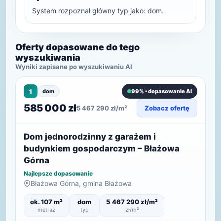
System rozpoznał główny typ jako: dom.
Oferty dopasowane do tego
wyszukiwania
Wyniki zapisane po wyszukiwaniu AI
1
dom
99% • dopasowanie AI
585 000 zł
5 467 290 zł/m²
Zobacz ofertę
Dom jednorodzinny z garażem i
budynkiem gospodarczym – Błażowa
Górna
Najlepsze dopasowanie
Błażowa Górna, gmina Błażowa
ok. 107 m²
dom
5 467 290 zł/m²
metraż
typ
zł/m²