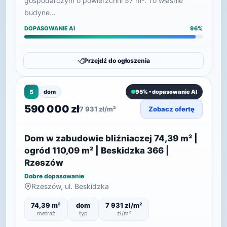
gospodarczym o powierzchni 57 m². To właśnie
budyne…
DOPASOWANIE AI
96%
Przejdź do ogłoszenia
5
dom
95% • dopasowanie AI
590 000 zł
7 931 zł/m²
Zobacz ofertę
Dom w zabudowie bliźniaczej 74,39 m² |
ogród 110,09 m² | Beskidzka 366 |
Rzeszów
Dobre dopasowanie
Rzeszów, ul. Beskidzka
74,39 m²
dom
7 931 zł/m²
metraż
typ
zł/m²