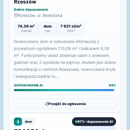
Rzeszów
Dobre dopasowanie
Rzeszów, ul. Beskidzka
74,39 m²
dom
7 931 zł/m²
metraż
typ
zł/m²
Nowoczesny dom w zabudowie bliźniaczej z
prywatnym ogródkiem 110,09 m² i balkonem 9,39
m². Funkcjonalny układ obejmuje salon z aneksem,
gabinet oraz 2 sypialnie na piętrze. Atutem jest dobra
komunikacja z centrum Rzeszowa, nowoczesna bryła
i energooszczędne ro…
DOPASOWANIE AI
98%
Przejdź do ogłoszenia
3
dom
97% • dopasowanie AI