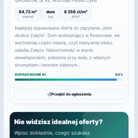
Rzeszów, ul. ks. Andrzeja Pasterczyka
64,72 m²
dom
8 256 zł/m²
metraż
typ
zł/m²
Najlepiej dopasowana oferta do zapytania „dom
okolice Załęże”. Dom wolnostojący w Rzeszowie, we
wschodniej części miasta, czyli relatywnie blisko
osiedla Załęże. Nieruchomość w stanie
deweloperskim, położona przy lesie, z własnym
strumykiem i terenem zielonym…
DOPASOWANIE AI
94%
Przejdź do ogłoszenia
Nie widzisz idealnej oferty?
Wpisz dokładnie, czego szukasz.