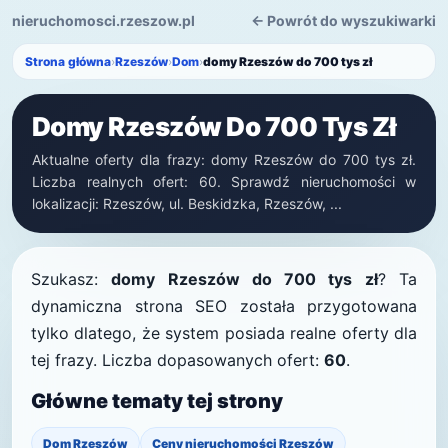
nieruchomosci.rzeszow.pl
← Powrót do wyszukiwarki
Strona główna
›
Rzeszów
›
Dom
›
domy Rzeszów do 700 tys zł
Domy Rzeszów Do 700 Tys Zł
Aktualne oferty dla frazy: domy Rzeszów do 700 tys zł.
Liczba realnych ofert: 60. Sprawdź nieruchomości w
lokalizacji: Rzeszów, ul. Beskidzka, Rzeszów, ...
Szukasz:
domy Rzeszów do 700 tys zł
? Ta
dynamiczna strona SEO została przygotowana
tylko dlatego, że system posiada realne oferty dla
tej frazy. Liczba dopasowanych ofert:
60
.
Główne tematy tej strony
Dom Rzeszów
Ceny nieruchomości Rzeszów