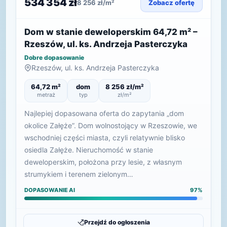
534 354 zł
8 256 zł/m²
Zobacz ofertę
Dom w stanie deweloperskim 64,72 m² –
Rzeszów, ul. ks. Andrzeja Pasterczyka
Dobre dopasowanie
Rzeszów, ul. ks. Andrzeja Pasterczyka
64,72 m²
dom
8 256 zł/m²
metraż
typ
zł/m²
Najlepiej dopasowana oferta do zapytania „dom
okolice Załęże”. Dom wolnostojący w Rzeszowie, we
wschodniej części miasta, czyli relatywnie blisko
osiedla Załęże. Nieruchomość w stanie
deweloperskim, położona przy lesie, z własnym
strumykiem i terenem zielonym…
DOPASOWANIE AI
97%
Przejdź do ogłoszenia