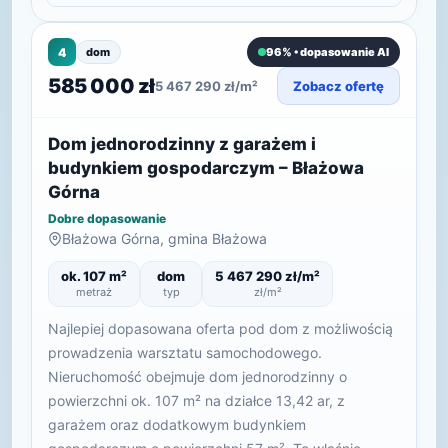
4
dom
96% • dopasowanie AI
585 000 zł
5 467 290 zł/m²
Zobacz ofertę
Dom jednorodzinny z garażem i
budynkiem gospodarczym – Błażowa
Górna
Dobre dopasowanie
Błażowa Górna, gmina Błażowa
ok. 107 m²
dom
5 467 290 zł/m²
metraż
typ
zł/m²
Najlepiej dopasowana oferta pod dom z możliwością
prowadzenia warsztatu samochodowego.
Nieruchomość obejmuje dom jednorodzinny o
powierzchni ok. 107 m² na działce 13,42 ar, z
garażem oraz dodatkowym budynkiem