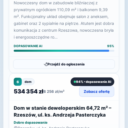
Nowoczesny dom w zabudowie bliźniaczej z
prywatnym ogródkiem 110,09 m² i balkonem 9,39
m². Funkcjonalny układ obejmuje salon z aneksem,
gabinet oraz 2 sypialnie na piętrze. Atutem jest dobra
komunikacja z centrum Rzeszowa, nowoczesna bryła
i energooszczędne ro…
DOPASOWANIE AI
95%
Przejdź do ogłoszenia
6
dom
94% • dopasowanie AI
534 354 zł
8 256 zł/m²
Zobacz ofertę
Dom w stanie deweloperskim 64,72 m² –
Rzeszów, ul. ks. Andrzeja Pasterczyka
Dobre dopasowanie