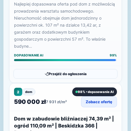
Najlepiej dopasowana oferta pod dom z możliwością
prowadzenia warsztatu samochodowego.
Nieruchomość obejmuje dom jednorodzinny o
powierzchni ok. 107 m² na działce 13,42 ar, z
garażem oraz dodatkowym budynkiem
gospodarczym o powierzchni 57 m². To właśnie
budyne…
DOPASOWANIE AI
99%
Przejdź do ogłoszenia
2
dom
98% • dopasowanie AI
590 000 zł
7 931 zł/m²
Zobacz ofertę
Dom w zabudowie bliźniaczej 74,39 m² |
ogród 110,09 m² | Beskidzka 366 |