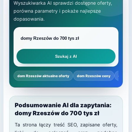
Wyszukiwarka AI sprawdzi dostępne oferty,
porówna parametry i pokaże najlepsze
dopasowania.
Szukaj z AI
dom Rzeszów aktualne oferty
dom Rzeszów ceny
dom Rz
Podsumowanie AI dla zapytania:
domy Rzeszów do 700 tys zł
Ta strona łączy treść SEO, zapisane oferty,