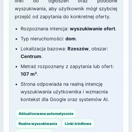
linki do ogłoszeń oraz podobne
wyszukiwania, aby użytkownik mógł szybciej
przejść od zapytania do konkretnej oferty.
Rozpoznana intencja:
wyszukiwanie ofert
.
Typ nieruchomości:
dom
.
Lokalizacja bazowa:
Rzeszów
, obszar:
Centrum
.
Metraż rozpoznany z zapytania lub ofert:
107 m²
.
Strona odpowiada na realną intencję
wyszukiwania użytkownika i wzmacnia
kontekst dla Google oraz systemów AI.
Aktualizowane automatycznie
Realne wyszukiwania
Linki źródłowe