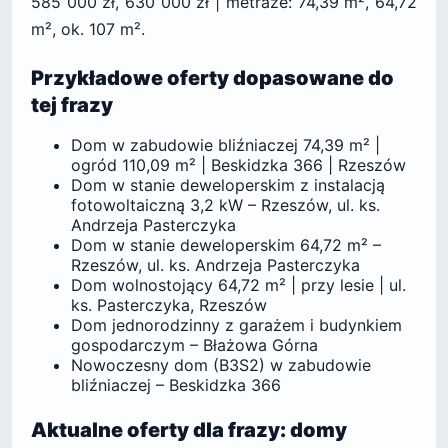
585 000 zł, 630 000 zł | metraże: 74,39 m², 64,72
m², ok. 107 m².
Przykładowe oferty dopasowane do
tej frazy
Dom w zabudowie bliźniaczej 74,39 m² |
ogród 110,09 m² | Beskidzka 366 | Rzeszów
Dom w stanie deweloperskim z instalacją
fotowoltaiczną 3,2 kW – Rzeszów, ul. ks.
Andrzeja Pasterczyka
Dom w stanie deweloperskim 64,72 m² –
Rzeszów, ul. ks. Andrzeja Pasterczyka
Dom wolnostojący 64,72 m² | przy lesie | ul.
ks. Pasterczyka, Rzeszów
Dom jednorodzinny z garażem i budynkiem
gospodarczym – Błażowa Górna
Nowoczesny dom (B3S2) w zabudowie
bliźniaczej – Beskidzka 366
Aktualne oferty dla frazy: domy