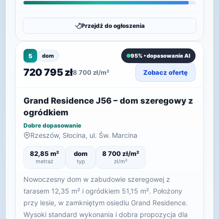
Przejdź do ogłoszenia
5
dom
95% • dopasowanie AI
720 795 zł
8 700 zł/m²
Zobacz ofertę
Grand Residence J56 – dom szeregowy z
ogródkiem
Dobre dopasowanie
Rzeszów, Słocina, ul. Św. Marcina
82,85 m²
dom
8 700 zł/m²
metraż
typ
zł/m²
Nowoczesny dom w zabudowie szeregowej z
tarasem 12,35 m² i ogródkiem 51,15 m². Położony
przy lesie, w zamkniętym osiedlu Grand Residence.
Wysoki standard wykonania i dobra propozycja dla