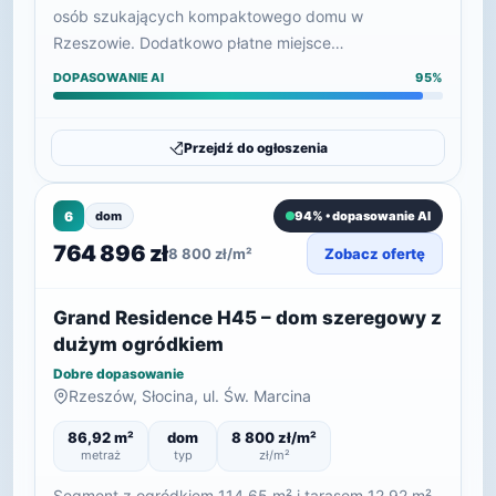
osób szukających kompaktowego domu w
Rzeszowie. Dodatkowo płatne miejsce…
DOPASOWANIE AI
95%
Przejdź do ogłoszenia
6
dom
94% • dopasowanie AI
764 896 zł
8 800 zł/m²
Zobacz ofertę
Grand Residence H45 – dom szeregowy z
dużym ogródkiem
Dobre dopasowanie
Rzeszów, Słocina, ul. Św. Marcina
86,92 m²
dom
8 800 zł/m²
metraż
typ
zł/m²
Segment z ogródkiem 114,65 m² i tarasem 12,92 m²