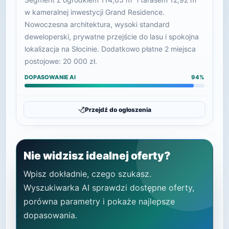
w kameralnej inwestycji Grand Residence.
Nowoczesna architektura, wysoki standard
deweloperski, prywatne przejście do lasu i spokojna
lokalizacja na Słocinie. Dodatkowo płatne 2 miejsca
postojowe: 20 000 zł.
DOPASOWANIE AI
94%
Przejdź do ogłoszenia
Nie widzisz idealnej oferty?
Wpisz dokładnie, czego szukasz.
Wyszukiwarka AI sprawdzi dostępne oferty,
porówna parametry i pokaże najlepsze
dopasowania.