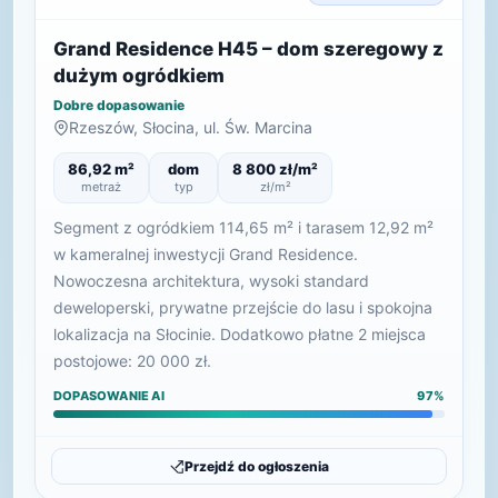
Grand Residence H45 – dom szeregowy z
dużym ogródkiem
Dobre dopasowanie
Rzeszów, Słocina, ul. Św. Marcina
86,92 m²
dom
8 800 zł/m²
metraż
typ
zł/m²
Segment z ogródkiem 114,65 m² i tarasem 12,92 m²
w kameralnej inwestycji Grand Residence.
Nowoczesna architektura, wysoki standard
deweloperski, prywatne przejście do lasu i spokojna
lokalizacja na Słocinie. Dodatkowo płatne 2 miejsca
postojowe: 20 000 zł.
DOPASOWANIE AI
97%
Przejdź do ogłoszenia