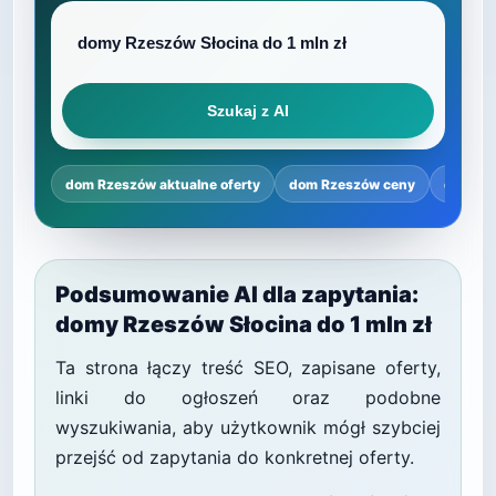
Szukaj z AI
dom Rzeszów aktualne oferty
dom Rzeszów ceny
dom Rz
Podsumowanie AI dla zapytania:
domy Rzeszów Słocina do 1 mln zł
Ta strona łączy treść SEO, zapisane oferty,
linki do ogłoszeń oraz podobne
wyszukiwania, aby użytkownik mógł szybciej
przejść od zapytania do konkretnej oferty.