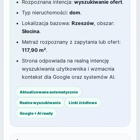
Rozpoznana intencja:
wyszukiwanie ofert
.
Typ nieruchomości:
dom
.
Lokalizacja bazowa:
Rzeszów
, obszar:
Słocina
.
Metraż rozpoznany z zapytania lub ofert:
117,90 m²
.
Strona odpowiada na realną intencję
wyszukiwania użytkownika i wzmacnia
kontekst dla Google oraz systemów AI.
Aktualizowane automatycznie
Realne wyszukiwania
Linki źródłowe
Google + AI ready