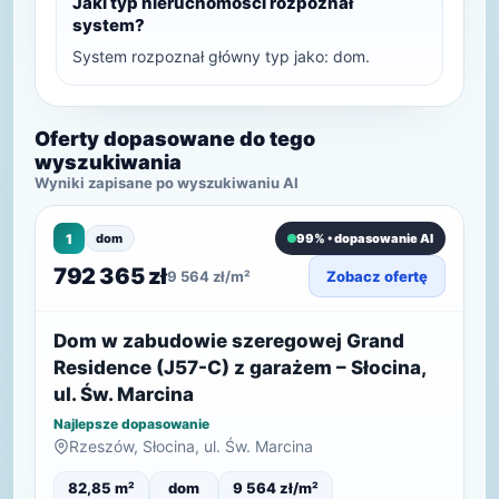
Jaki typ nieruchomości rozpoznał
system?
System rozpoznał główny typ jako: dom.
Oferty dopasowane do tego
wyszukiwania
Wyniki zapisane po wyszukiwaniu AI
1
dom
99% • dopasowanie AI
792 365 zł
9 564 zł/m²
Zobacz ofertę
Dom w zabudowie szeregowej Grand
Residence (J57-C) z garażem – Słocina,
ul. Św. Marcina
Najlepsze dopasowanie
Rzeszów, Słocina, ul. Św. Marcina
82,85 m²
dom
9 564 zł/m²