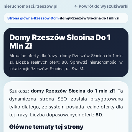
nieruchomosci.rzeszow.pl
← Powrót do wyszukiwarki
Strona główna
›
Rzeszów
›
Dom
›
domy Rzeszów Słocina do 1 mln zł
Domy Rzeszów Słocina Do 1
Mln Zł
Aktualne oferty dla frazy: domy Rzeszów Słocina do 1 mln
zł. Liczba realnych ofert: 80. Sprawdź nieruchomości w
lokalizacji: Rzeszów, Słocina, ul. Św. M...
Szukasz:
domy Rzeszów Słocina do 1 mln zł
? Ta
dynamiczna strona SEO została przygotowana
tylko dlatego, że system posiada realne oferty dla
tej frazy. Liczba dopasowanych ofert:
80
.
Główne tematy tej strony