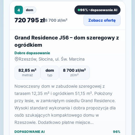
4
dom
96% • dopasowanie AI
720 795 zł
8 700 zł/m²
Zobacz ofertę
Grand Residence J56 – dom szeregowy z
ogródkiem
Dobre dopasowanie
Rzeszów, Słocina, ul. Św. Marcina
82,85 m²
dom
8 700 zł/m²
metraż
typ
zł/m²
Nowoczesny dom w zabudowie szeregowej z
tarasem 12,35 m² i ogródkiem 51,15 m². Położony
przy lesie, w zamkniętym osiedlu Grand Residence.
Wysoki standard wykonania i dobra propozycja dla
osób szukających kompaktowego domu w
Rzeszowie. Dodatkowo płatne miejsce…
DOPASOWANIE AI
96%