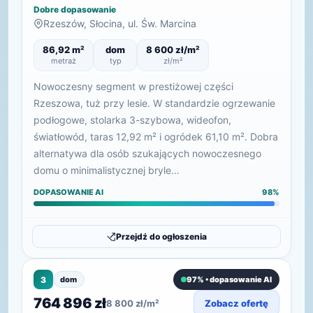
Dobre dopasowanie
Rzeszów, Słocina, ul. Św. Marcina
86,92 m²
dom
8 600 zł/m²
metraż
typ
zł/m²
Nowoczesny segment w prestiżowej części
Rzeszowa, tuż przy lesie. W standardzie ogrzewanie
podłogowe, stolarka 3-szybowa, wideofon,
światłowód, taras 12,92 m² i ogródek 61,10 m². Dobra
alternatywa dla osób szukających nowoczesnego
domu o minimalistycznej bryle…
DOPASOWANIE AI
98%
Przejdź do ogłoszenia
3
dom
97% • dopasowanie AI
764 896 zł
8 800 zł/m²
Zobacz ofertę