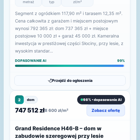
metraż
typ
zł/m²
Segment z ogródkiem 117,90 m² i tarasem 12,35 m².
Cena całkowita z garażem i miejscem postojowym
wynosi 792 365 zł: dom 737 365 zł + miejsce
postojowe 10 000 zł + garaż 45 000 zł. Kameralna
inwestycja w prestiżowej części Słociny, przy lesie, z
wysokim standar…
DOPASOWANIE AI
99%
Przejdź do ogłoszenia
2
dom
98% • dopasowanie AI
747 512 zł
8 600 zł/m²
Zobacz ofertę
Grand Residence H46-B – dom w
zabudowie szeregowej przy lesie