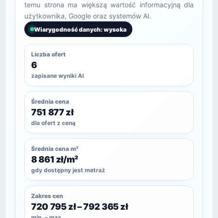
temu strona ma większą wartość informacyjną dla
użytkownika, Google oraz systemów AI.
Wiarygodność danych: wysoka
Liczba ofert
6
zapisane wyniki AI
Średnia cena
751 877 zł
dla ofert z ceną
Średnia cena m²
8 861 zł/m²
gdy dostępny jest metraż
Zakres cen
720 795 zł – 792 365 zł
min. – max.