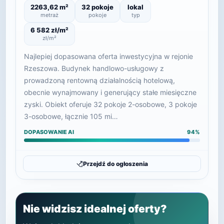
2263,62 m²
32 pokoje
lokal
metraż
pokoje
typ
6 582 zł/m²
zł/m²
Najlepiej dopasowana oferta inwestycyjna w rejonie
Rzeszowa. Budynek handlowo-usługowy z
prowadzoną rentowną działalnością hotelową,
obecnie wynajmowany i generujący stałe miesięczne
zyski. Obiekt oferuje 32 pokoje 2-osobowe, 3 pokoje
3-osobowe, łącznie 105 mi…
DOPASOWANIE AI
94%
Przejdź do ogłoszenia
Nie widzisz idealnej oferty?