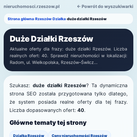
nieruchomosci.rzeszow.pl
← Powrót do wyszukiwarki
Strona główna
›
Rzeszów
›
Działka
›
duże działki Rzeszów
Duże Działki Rzeszów
Aktualne oferty dla frazy: duże działki Rzeszów. Liczba
realnych ofert: 40. Sprawdź nieruchomości w lokalizacji:
Radom, ul. Wielkopolska, Rzeszów–Świlcz...
Szukasz:
duże działki Rzeszów
? Ta dynamiczna
strona SEO została przygotowana tylko dlatego,
że system posiada realne oferty dla tej frazy.
Liczba dopasowanych ofert:
40
.
Główne tematy tej strony
Działka Rzeszów
Ceny nieruchomości Rzeszów