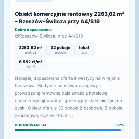
Obiekt komercyjnie rentowny 2263,62 m²
– Rzeszów–Świlcza przy A4/S19
Dobre dopasowanie
Rzeszów–Świlcza, przy A4/S19
2263,62 m²
32 pokoje
lokal
metraż
pokoje
typ
6 582 zł/m²
zł/m²
Najlepiej dopasowana oferta inwestycyjna w rejonie
Rzeszowa. Budynek handlowo-usługowy z
prowadzoną rentowną działalnością hotelową,
obecnie wynajmowany i generujący stałe miesięczne
zyski. Obiekt oferuje 32 pokoje 2-osobowe, 3 pokoje
3-osobowe, łącznie 105 mi…
DOPASOWANIE AI
97%