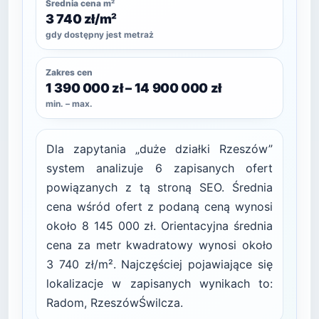
Średnia cena m²
3 740 zł/m²
gdy dostępny jest metraż
Zakres cen
1 390 000 zł – 14 900 000 zł
min. – max.
Dla zapytania „duże działki Rzeszów”
system analizuje 6 zapisanych ofert
powiązanych z tą stroną SEO. Średnia
cena wśród ofert z podaną ceną wynosi
około 8 145 000 zł. Orientacyjna średnia
cena za metr kwadratowy wynosi około
3 740 zł/m². Najczęściej pojawiające się
lokalizacje w zapisanych wynikach to:
Radom, RzeszówŚwilcza.