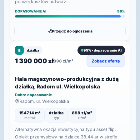
poniżej kosztów odtworz…
DOPASOWANIE AI
96%
Przejdź do ogłoszenia
5
działka
95% • dopasowanie AI
1 390 000 zł
898 zł/m²
Zobacz ofertę
Hala magazynowo-produkcyjna z dużą
działką, Radom ul. Wielkopolska
Dobre dopasowanie
Radom, ul. Wielkopolska
1547,14 m²
działka
898 zł/m²
metraż
typ
zł/m²
Alternatywna okazja inwestycyjna typu asset flip.
Obiekt przemysłowy na działce 38,44 ar w strefie