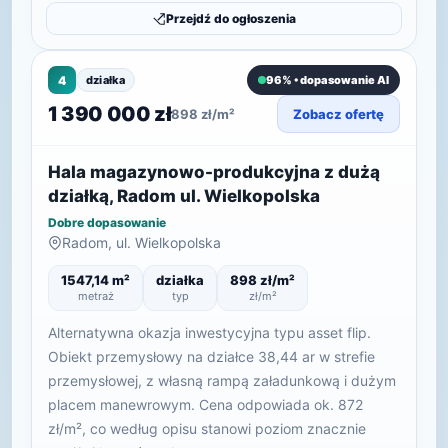
Przejdź do ogłoszenia
4
działka
96% • dopasowanie AI
1 390 000 zł
898 zł/m²
Zobacz ofertę
Hala magazynowo-produkcyjna z dużą
działką, Radom ul. Wielkopolska
Dobre dopasowanie
Radom, ul. Wielkopolska
1547,14 m²
działka
898 zł/m²
metraż
typ
zł/m²
Alternatywna okazja inwestycyjna typu asset flip.
Obiekt przemysłowy na działce 38,44 ar w strefie
przemysłowej, z własną rampą załadunkową i dużym
placem manewrowym. Cena odpowiada ok. 872
zł/m², co według opisu stanowi poziom znacznie