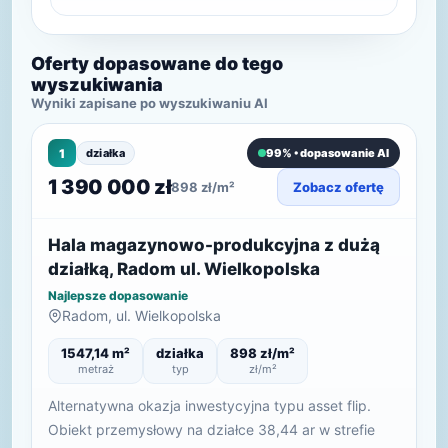
Oferty dopasowane do tego
wyszukiwania
Wyniki zapisane po wyszukiwaniu AI
1
działka
99% • dopasowanie AI
1 390 000 zł
898 zł/m²
Zobacz ofertę
Hala magazynowo-produkcyjna z dużą
działką, Radom ul. Wielkopolska
Najlepsze dopasowanie
Radom, ul. Wielkopolska
1547,14 m²
działka
898 zł/m²
metraż
typ
zł/m²
Alternatywna okazja inwestycyjna typu asset flip.
Obiekt przemysłowy na działce 38,44 ar w strefie