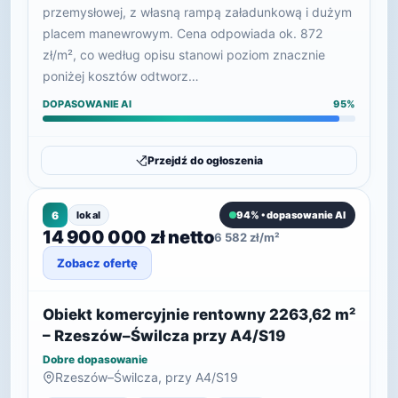
przemysłowej, z własną rampą załadunkową i dużym
placem manewrowym. Cena odpowiada ok. 872
zł/m², co według opisu stanowi poziom znacznie
poniżej kosztów odtworz…
DOPASOWANIE AI
95%
Przejdź do ogłoszenia
6
lokal
94% • dopasowanie AI
14 900 000 zł netto
6 582 zł/m²
Zobacz ofertę
Obiekt komercyjnie rentowny 2263,62 m²
– Rzeszów–Świlcza przy A4/S19
Dobre dopasowanie
Rzeszów–Świlcza, przy A4/S19