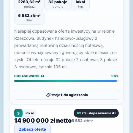
2263,62 m²
32 pokoje
lokal
metraż
pokoje
typ
6 582 zł/m²
zł/m²
Najlepiej dopasowana oferta inwestycyjna w rejonie
Rzeszowa. Budynek handlowo-usługowy z
prowadzoną rentowną działalnością hotelową,
obecnie wynajmowany i generujący stałe miesięczne
zyski. Obiekt oferuje 32 pokoje 2-osobowe, 3 pokoje
3-osobowe, łącznie 105 mi…
DOPASOWANIE AI
98%
Przejdź do ogłoszenia
3
lokal
97% • dopasowanie AI
14 900 000 zł netto
6 582 zł/m²
Zobacz ofertę