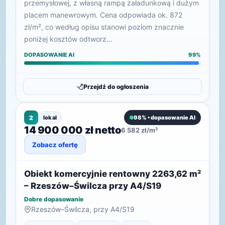
przemysłowej, z własną rampą załadunkową i dużym
placem manewrowym. Cena odpowiada ok. 872
zł/m², co według opisu stanowi poziom znacznie
poniżej kosztów odtworz…
DOPASOWANIE AI
99%
Przejdź do ogłoszenia
2
lokal
98% • dopasowanie AI
14 900 000 zł netto
6 582 zł/m²
Zobacz ofertę
Obiekt komercyjnie rentowny 2263,62 m²
– Rzeszów–Świlcza przy A4/S19
Dobre dopasowanie
Rzeszów–Świlcza, przy A4/S19