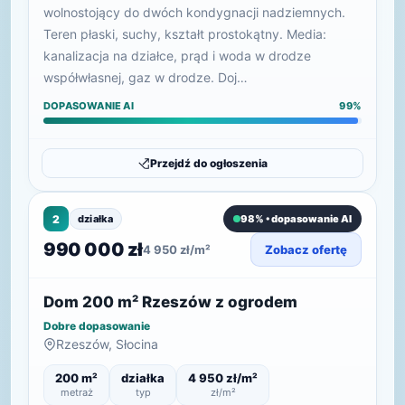
wolnostojący do dwóch kondygnacji nadziemnych.
Teren płaski, suchy, kształt prostokątny. Media:
kanalizacja na działce, prąd i woda w drodze
współwłasnej, gaz w drodze. Doj…
DOPASOWANIE AI
99%
Przejdź do ogłoszenia
2
działka
98% • dopasowanie AI
990 000 zł
4 950 zł/m²
Zobacz ofertę
Dom 200 m² Rzeszów z ogrodem
Dobre dopasowanie
Rzeszów, Słocina
200 m²
działka
4 950 zł/m²
metraż
typ
zł/m²