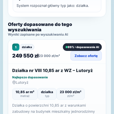
System rozpoznał główny typ jako: działka.
Oferty dopasowane do tego
wyszukiwania
Wyniki zapisane po wyszukiwaniu AI
1
działka
99% • dopasowanie AI
249 550 zł
23 000 zł/m²
Zobacz ofertę
Działka nr VIII 10,85 ar z WZ – Lutoryż
Najlepsze dopasowanie
Lutoryż
10,85 ar m²
działka
23 000 zł/m²
metraż
typ
zł/m²
Działka o powierzchni 10,85 ar z warunkami
zabudowy na budynek mieszkalny jednorodzinny