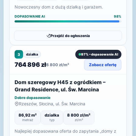
Nowoczesny dom z dużą działką i garażem.
DOPASOWANIE AI
98%
Przejdź do ogłoszenia
3
działka
97% • dopasowanie AI
764 896 zł
8 800 zł/m²
Zobacz ofertę
Dom szeregowy H45 z ogródkiem –
Grand Residence, ul. Św. Marcina
Dobre dopasowanie
Rzeszów, Słocina, ul. Św. Marcina
86,92 m²
działka
8 800 zł/m²
metraż
typ
zł/m²
Najlepiej dopasowana oferta do zapytania „domy z