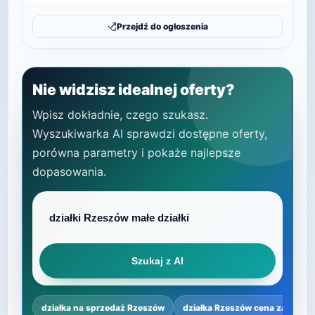
Przejdź do ogłoszenia
Nie widzisz idealnej oferty?
Wpisz dokładnie, czego szukasz.
Wyszukiwarka AI sprawdzi dostępne oferty,
porówna parametry i pokaże najlepsze
dopasowania.
Szukaj z AI
działka na sprzedaż Rzeszów
działka Rzeszów cena za m²