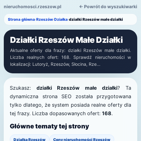
nieruchomosci.rzeszow.pl
← Powrót do wyszukiwarki
Strona główna
›
Rzeszów
›
Działka
›
działki Rzeszów małe działki
Działki Rzeszów Małe Działki
Aktualne oferty dla frazy: działki Rzeszów małe działki.
Liczba realnych ofert: 168. Sprawdź nieruchomości w
lokalizacji: Lutoryż, Rzeszów, Słocina, Rze...
Szukasz:
działki Rzeszów małe działki
? Ta
dynamiczna strona SEO została przygotowana
tylko dlatego, że system posiada realne oferty dla
tej frazy. Liczba dopasowanych ofert:
168
.
Główne tematy tej strony
Działka Rzeszów
Ceny nieruchomości Rzeszów