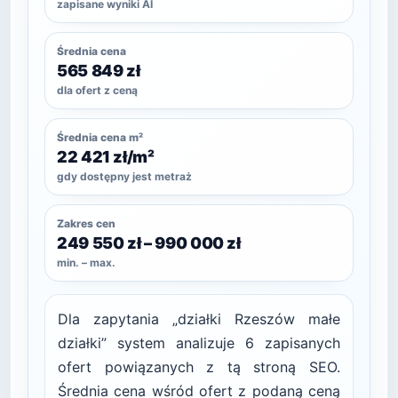
zapisane wyniki AI
Średnia cena
565 849 zł
dla ofert z ceną
Średnia cena m²
22 421 zł/m²
gdy dostępny jest metraż
Zakres cen
249 550 zł – 990 000 zł
min. – max.
Dla zapytania „działki Rzeszów małe
działki” system analizuje 6 zapisanych
ofert powiązanych z tą stroną SEO.
Średnia cena wśród ofert z podaną ceną