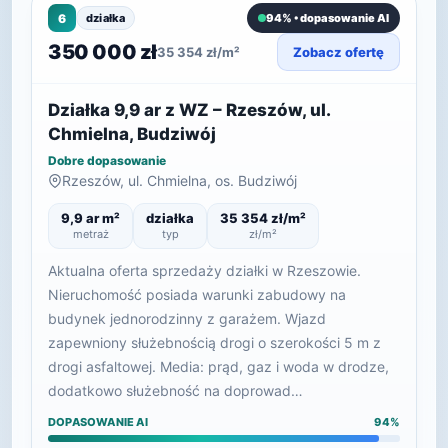
6
działka
94% • dopasowanie AI
350 000 zł
35 354 zł/m²
Zobacz ofertę
Działka 9,9 ar z WZ – Rzeszów, ul.
Chmielna, Budziwój
Dobre dopasowanie
Rzeszów, ul. Chmielna, os. Budziwój
9,9 ar m²
działka
35 354 zł/m²
metraż
typ
zł/m²
Aktualna oferta sprzedaży działki w Rzeszowie.
Nieruchomość posiada warunki zabudowy na
budynek jednorodzinny z garażem. Wjazd
zapewniony służebnością drogi o szerokości 5 m z
drogi asfaltowej. Media: prąd, gaz i woda w drodze,
dodatkowo służebność na doprowad…
DOPASOWANIE AI
94%