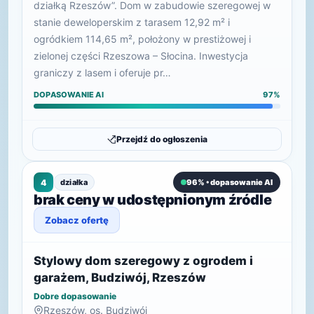
działką Rzeszów”. Dom w zabudowie szeregowej w
stanie deweloperskim z tarasem 12,92 m² i
ogródkiem 114,65 m², położony w prestiżowej i
zielonej części Rzeszowa – Słocina. Inwestycja
graniczy z lasem i oferuje pr…
DOPASOWANIE AI
97%
Przejdź do ogłoszenia
4
działka
96% • dopasowanie AI
brak ceny w udostępnionym źródle
Zobacz ofertę
Stylowy dom szeregowy z ogrodem i
garażem, Budziwój, Rzeszów
Dobre dopasowanie
Rzeszów, os. Budziwój