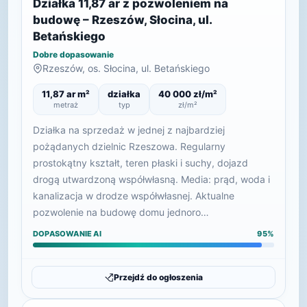
Działka 11,87 ar z pozwoleniem na
budowę – Rzeszów, Słocina, ul.
Betańskiego
Dobre dopasowanie
Rzeszów, os. Słocina, ul. Betańskiego
11,87 ar m²
działka
40 000 zł/m²
metraż
typ
zł/m²
Działka na sprzedaż w jednej z najbardziej
pożądanych dzielnic Rzeszowa. Regularny
prostokątny kształt, teren płaski i suchy, dojazd
drogą utwardzoną współwłasną. Media: prąd, woda i
kanalizacja w drodze współwłasnej. Aktualne
pozwolenie na budowę domu jednoro…
DOPASOWANIE AI
95%
Przejdź do ogłoszenia