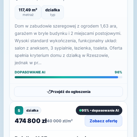
117,49 m²
działka
metraż
typ
Dom w zabudowie szeregowej z ogrodem 1,63 ara,
garażem w bryle budynku i 2 miejscami postojowymi.
Wysoki standard wykończenia, funkcjonalny układ:
salon z aneksem, 3 sypialnie, łazienka, toaleta. Oferta
spełnia kryterium domu z działką w Rzeszowie,
jednak w pr…
DOPASOWANIE AI
96%
Przejdź do ogłoszenia
5
działka
95% • dopasowanie AI
474 800 zł
40 000 zł/m²
Zobacz ofertę