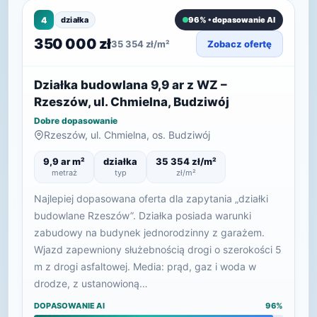
4
działka
96% • dopasowanie AI
350 000 zł
35 354 zł/m²
Zobacz ofertę
Działka budowlana 9,9 ar z WZ –
Rzeszów, ul. Chmielna, Budziwój
Dobre dopasowanie
Rzeszów, ul. Chmielna, os. Budziwój
9,9 ar m²
działka
35 354 zł/m²
metraż
typ
zł/m²
Najlepiej dopasowana oferta dla zapytania „działki
budowlane Rzeszów”. Działka posiada warunki
zabudowy na budynek jednorodzinny z garażem.
Wjazd zapewniony służebnością drogi o szerokości 5
m z drogi asfaltowej. Media: prąd, gaz i woda w
drodze, z ustanowioną…
DOPASOWANIE AI
96%