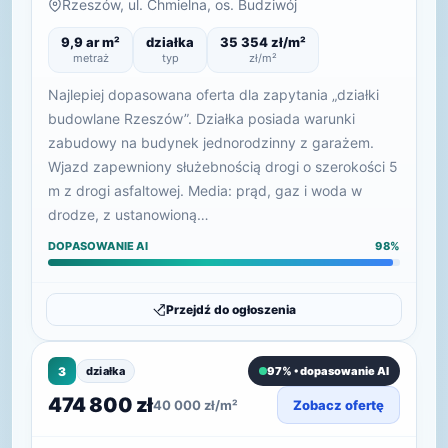
Rzeszów, ul. Chmielna, os. Budziwój
9,9 ar m²
działka
35 354 zł/m²
metraż
typ
zł/m²
Najlepiej dopasowana oferta dla zapytania „działki
budowlane Rzeszów”. Działka posiada warunki
zabudowy na budynek jednorodzinny z garażem.
Wjazd zapewniony służebnością drogi o szerokości 5
m z drogi asfaltowej. Media: prąd, gaz i woda w
drodze, z ustanowioną…
DOPASOWANIE AI
98%
Przejdź do ogłoszenia
3
działka
97% • dopasowanie AI
474 800 zł
40 000 zł/m²
Zobacz ofertę