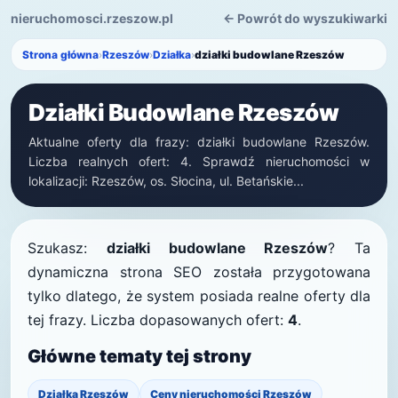
nieruchomosci.rzeszow.pl
← Powrót do wyszukiwarki
Strona główna
›
Rzeszów
›
Działka
›
działki budowlane Rzeszów
Działki Budowlane Rzeszów
Aktualne oferty dla frazy: działki budowlane Rzeszów.
Liczba realnych ofert: 4. Sprawdź nieruchomości w
lokalizacji: Rzeszów, os. Słocina, ul. Betańskie...
Szukasz:
działki budowlane Rzeszów
? Ta
dynamiczna strona SEO została przygotowana
tylko dlatego, że system posiada realne oferty dla
tej frazy. Liczba dopasowanych ofert:
4
.
Główne tematy tej strony
Działka Rzeszów
Ceny nieruchomości Rzeszów