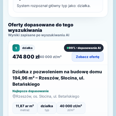
System rozpoznał główny typ jako: działka.
Oferty dopasowane do tego
wyszukiwania
Wyniki zapisane po wyszukiwaniu AI
1
działka
99% • dopasowanie AI
474 800 zł
40 000 zł/m²
Zobacz ofertę
Działka z pozwoleniem na budowę domu
194,96 m² – Rzeszów, Słocina, ul.
Betańskiego
Najlepsze dopasowanie
Rzeszów, os. Słocina, ul. Betańskiego
11,87 ar m²
działka
40 000 zł/m²
metraż
typ
zł/m²