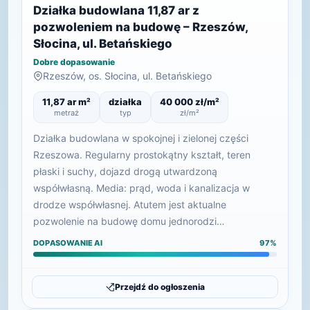
Działka budowlana 11,87 ar z
pozwoleniem na budowę – Rzeszów,
Słocina, ul. Betańskiego
Dobre dopasowanie
Rzeszów, os. Słocina, ul. Betańskiego
11,87 ar m²
działka
40 000 zł/m²
metraż
typ
zł/m²
Działka budowlana w spokojnej i zielonej części
Rzeszowa. Regularny prostokątny kształt, teren
płaski i suchy, dojazd drogą utwardzoną
współwłasną. Media: prąd, woda i kanalizacja w
drodze współwłasnej. Atutem jest aktualne
pozwolenie na budowę domu jednorodzi…
DOPASOWANIE AI
97%
Przejdź do ogłoszenia