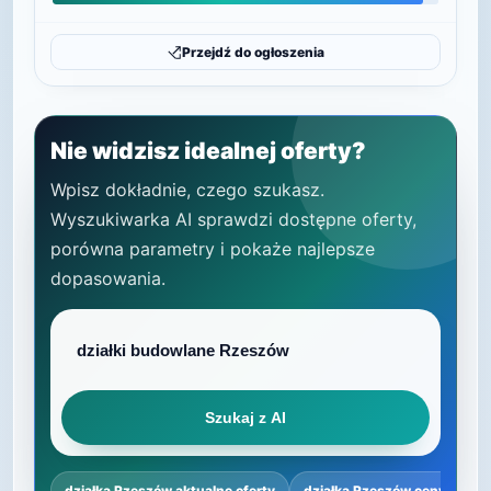
Przejdź do ogłoszenia
Nie widzisz idealnej oferty?
Wpisz dokładnie, czego szukasz.
Wyszukiwarka AI sprawdzi dostępne oferty,
porówna parametry i pokaże najlepsze
dopasowania.
Szukaj z AI
działka Rzeszów aktualne oferty
działka Rzeszów ceny
dz