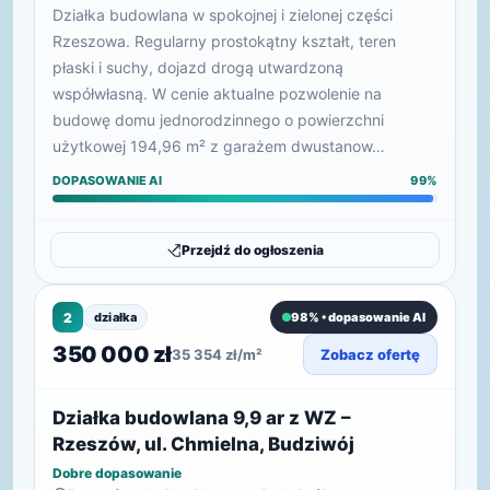
Działka budowlana w spokojnej i zielonej części
Rzeszowa. Regularny prostokątny kształt, teren
płaski i suchy, dojazd drogą utwardzoną
współwłasną. W cenie aktualne pozwolenie na
budowę domu jednorodzinnego o powierzchni
użytkowej 194,96 m² z garażem dwustanow…
DOPASOWANIE AI
99%
Przejdź do ogłoszenia
2
działka
98% • dopasowanie AI
350 000 zł
35 354 zł/m²
Zobacz ofertę
Działka budowlana 9,9 ar z WZ –
Rzeszów, ul. Chmielna, Budziwój
Dobre dopasowanie