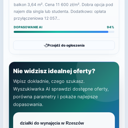
balkon 3,64 m². Cena 11 600 zł/m². Dobra opcja pod
najem dla singla lub studenta. Dodatkowo: opłata
przyłączeniowa 12 057…
DOPASOWANIE AI
94%
Przejdź do ogłoszenia
Nie widzisz idealnej oferty?
Wpisz dokładnie, czego szukasz.
Wyszukiwarka AI sprawdzi dostępne oferty,
porówna parametry i pokaże najlepsze
dopasowania.