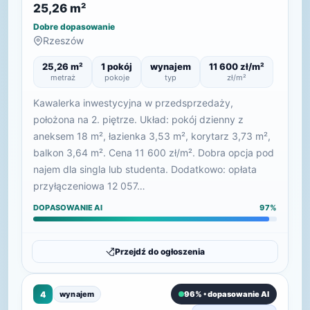
25,26 m²
Dobre dopasowanie
Rzeszów
25,26 m²
1 pokój
wynajem
11 600 zł/m²
metraż
pokoje
typ
zł/m²
Kawalerka inwestycyjna w przedsprzedaży,
położona na 2. piętrze. Układ: pokój dzienny z
aneksem 18 m², łazienka 3,53 m², korytarz 3,73 m²,
balkon 3,64 m². Cena 11 600 zł/m². Dobra opcja pod
najem dla singla lub studenta. Dodatkowo: opłata
przyłączeniowa 12 057…
DOPASOWANIE AI
97%
Przejdź do ogłoszenia
4
wynajem
96% • dopasowanie AI