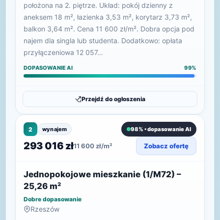
położona na 2. piętrze. Układ: pokój dzienny z
aneksem 18 m², łazienka 3,53 m², korytarz 3,73 m²,
balkon 3,64 m². Cena 11 600 zł/m². Dobra opcja pod
najem dla singla lub studenta. Dodatkowo: opłata
przyłączeniowa 12 057…
DOPASOWANIE AI
99%
Przejdź do ogłoszenia
2
wynajem
98% • dopasowanie AI
293 016 zł
11 600 zł/m²
Zobacz ofertę
Jednopokojowe mieszkanie (1/M72) –
25,26 m²
Dobre dopasowanie
Rzeszów