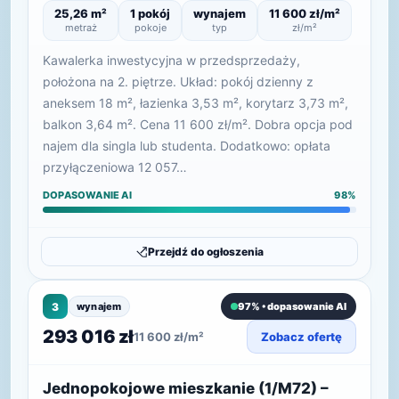
25,26 m²
1 pokój
wynajem
11 600 zł/m²
metraż
pokoje
typ
zł/m²
Kawalerka inwestycyjna w przedsprzedaży,
położona na 2. piętrze. Układ: pokój dzienny z
aneksem 18 m², łazienka 3,53 m², korytarz 3,73 m²,
balkon 3,64 m². Cena 11 600 zł/m². Dobra opcja pod
najem dla singla lub studenta. Dodatkowo: opłata
przyłączeniowa 12 057…
DOPASOWANIE AI
98%
Przejdź do ogłoszenia
3
wynajem
97% • dopasowanie AI
293 016 zł
11 600 zł/m²
Zobacz ofertę
Jednopokojowe mieszkanie (1/M72) –