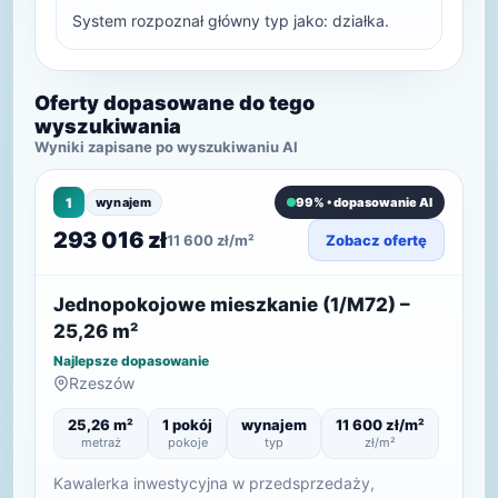
System rozpoznał główny typ jako: działka.
Oferty dopasowane do tego
wyszukiwania
Wyniki zapisane po wyszukiwaniu AI
1
wynajem
99% • dopasowanie AI
293 016 zł
11 600 zł/m²
Zobacz ofertę
Jednopokojowe mieszkanie (1/M72) –
25,26 m²
Najlepsze dopasowanie
Rzeszów
25,26 m²
1 pokój
wynajem
11 600 zł/m²
metraż
pokoje
typ
zł/m²
Kawalerka inwestycyjna w przedsprzedaży,