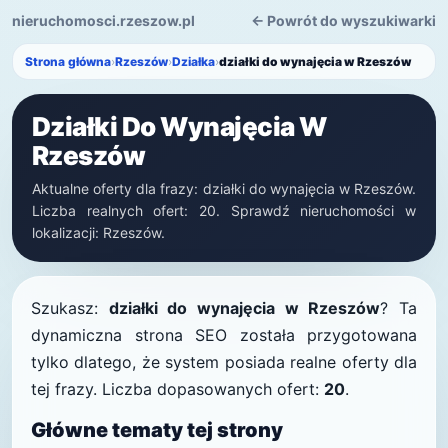
nieruchomosci.rzeszow.pl
← Powrót do wyszukiwarki
Strona główna
›
Rzeszów
›
Działka
›
działki do wynajęcia w Rzeszów
Działki Do Wynajęcia W
Rzeszów
Aktualne oferty dla frazy: działki do wynajęcia w Rzeszów.
Liczba realnych ofert: 20. Sprawdź nieruchomości w
lokalizacji: Rzeszów.
Szukasz:
działki do wynajęcia w Rzeszów
? Ta
dynamiczna strona SEO została przygotowana
tylko dlatego, że system posiada realne oferty dla
tej frazy. Liczba dopasowanych ofert:
20
.
Główne tematy tej strony