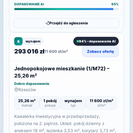
DOPASOWANIE AI
95%
Przejdź do ogłoszenia
6
wynajem
94% • dopasowanie AI
293 016 zł
11 600 zł/m²
Zobacz ofertę
Jednopokojowe mieszkanie (1/M72) –
25,26 m²
Dobre dopasowanie
Rzeszów
25,26 m²
1 pokój
wynajem
11 600 zł/m²
metraż
pokoje
typ
zł/m²
Kawalerka inwestycyjna w przedsprzedaży,
położona na 2. piętrze. Układ: pokój dzienny z
aneksem 18 m², łazienka 3,53 m², korytarz 3,73 m²,