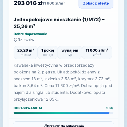
293 016 zł
11 600 zł/m²
Zobacz ofertę
Jednopokojowe mieszkanie (1/M72) –
25,26 m²
Dobre dopasowanie
Rzeszów
25,26 m²
1 pokój
wynajem
11 600 zł/m²
metraż
pokoje
typ
zł/m²
Kawalerka inwestycyjna w przedsprzedaży,
położona na 2. piętrze. Układ: pokój dzienny z
aneksem 18 m², łazienka 3,53 m², korytarz 3,73 m²,
balkon 3,64 m². Cena 11 600 zł/m². Dobra opcja pod
najem dla singla lub studenta. Dodatkowo: opłata
przyłączeniowa 12 057…
DOPASOWANIE AI
96%
Przejdź do ogłoszenia