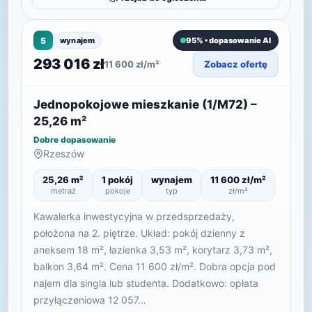
5
wynajem
95% • dopasowanie AI
293 016 zł
11 600 zł/m²
Zobacz ofertę
Jednopokojowe mieszkanie (1/M72) –
25,26 m²
Dobre dopasowanie
Rzeszów
25,26 m²
1 pokój
wynajem
11 600 zł/m²
metraż
pokoje
typ
zł/m²
Kawalerka inwestycyjna w przedsprzedaży,
położona na 2. piętrze. Układ: pokój dzienny z
aneksem 18 m², łazienka 3,53 m², korytarz 3,73 m²,
balkon 3,64 m². Cena 11 600 zł/m². Dobra opcja pod
najem dla singla lub studenta. Dodatkowo: opłata
przyłączeniowa 12 057…