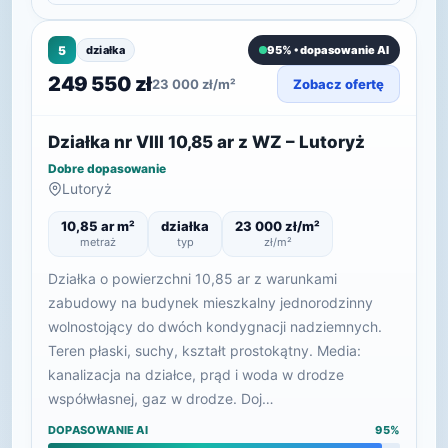
5
działka
95% • dopasowanie AI
249 550 zł
23 000 zł/m²
Zobacz ofertę
Działka nr VIII 10,85 ar z WZ – Lutoryż
Dobre dopasowanie
Lutoryż
10,85 ar m²
działka
23 000 zł/m²
metraż
typ
zł/m²
Działka o powierzchni 10,85 ar z warunkami
zabudowy na budynek mieszkalny jednorodzinny
wolnostojący do dwóch kondygnacji nadziemnych.
Teren płaski, suchy, kształt prostokątny. Media:
kanalizacja na działce, prąd i woda w drodze
współwłasnej, gaz w drodze. Doj…
DOPASOWANIE AI
95%