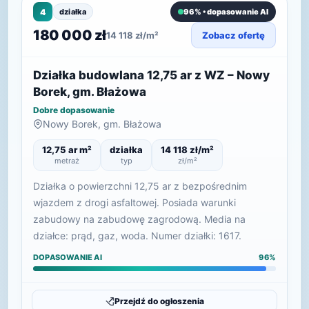
4
działka
96% • dopasowanie AI
180 000 zł
14 118 zł/m²
Zobacz ofertę
Działka budowlana 12,75 ar z WZ – Nowy
Borek, gm. Błażowa
Dobre dopasowanie
Nowy Borek, gm. Błażowa
12,75 ar m²
działka
14 118 zł/m²
metraż
typ
zł/m²
Działka o powierzchni 12,75 ar z bezpośrednim
wjazdem z drogi asfaltowej. Posiada warunki
zabudowy na zabudowę zagrodową. Media na
działce: prąd, gaz, woda. Numer działki: 1617.
DOPASOWANIE AI
96%
Przejdź do ogłoszenia