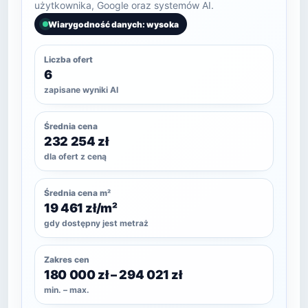
użytkownika, Google oraz systemów AI.
Wiarygodność danych: wysoka
Liczba ofert
6
zapisane wyniki AI
Średnia cena
232 254 zł
dla ofert z ceną
Średnia cena m²
19 461 zł/m²
gdy dostępny jest metraż
Zakres cen
180 000 zł – 294 021 zł
min. – max.