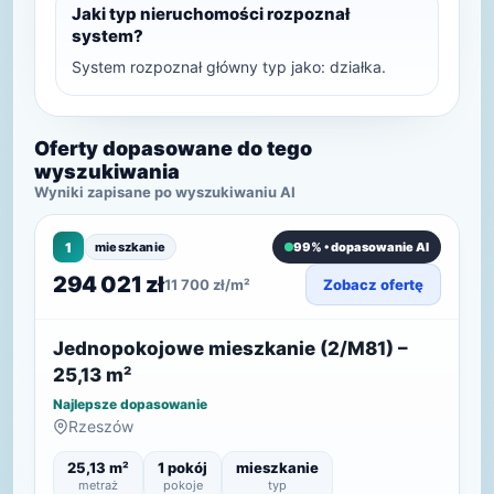
Jaki typ nieruchomości rozpoznał
system?
System rozpoznał główny typ jako: działka.
Oferty dopasowane do tego
wyszukiwania
Wyniki zapisane po wyszukiwaniu AI
1
mieszkanie
99% • dopasowanie AI
294 021 zł
11 700 zł/m²
Zobacz ofertę
Jednopokojowe mieszkanie (2/M81) –
25,13 m²
Najlepsze dopasowanie
Rzeszów
25,13 m²
1 pokój
mieszkanie
metraż
pokoje
typ