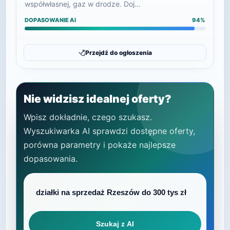
współwłasnej, gaz w drodze. Doj…
DOPASOWANIE AI
94%
Przejdź do ogłoszenia
Nie widzisz idealnej oferty?
Wpisz dokładnie, czego szukasz.
Wyszukiwarka AI sprawdzi dostępne oferty,
porówna parametry i pokaże najlepsze
dopasowania.
Szukaj z AI