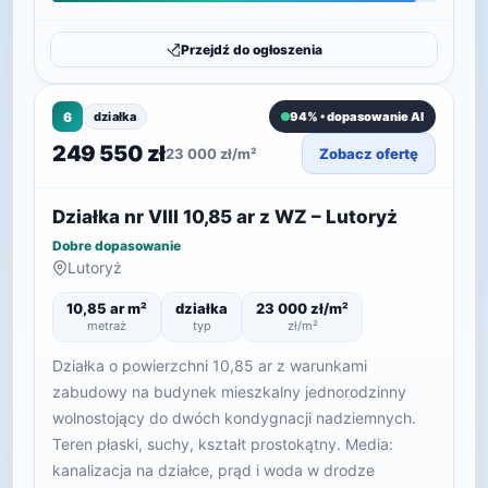
Przejdź do ogłoszenia
6
działka
94% • dopasowanie AI
249 550 zł
23 000 zł/m²
Zobacz ofertę
Działka nr VIII 10,85 ar z WZ – Lutoryż
Dobre dopasowanie
Lutoryż
10,85 ar m²
działka
23 000 zł/m²
metraż
typ
zł/m²
Działka o powierzchni 10,85 ar z warunkami
zabudowy na budynek mieszkalny jednorodzinny
wolnostojący do dwóch kondygnacji nadziemnych.
Teren płaski, suchy, kształt prostokątny. Media:
kanalizacja na działce, prąd i woda w drodze