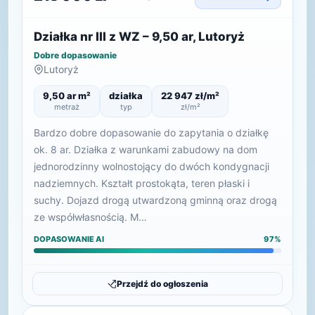
Działka nr III z WZ – 9,50 ar, Lutoryż
Dobre dopasowanie
Lutoryż
9,50 ar m²
działka
22 947 zł/m²
metraż
typ
zł/m²
Bardzo dobre dopasowanie do zapytania o działkę
ok. 8 ar. Działka z warunkami zabudowy na dom
jednorodzinny wolnostojący do dwóch kondygnacji
nadziemnych. Kształt prostokąta, teren płaski i
suchy. Dojazd drogą utwardzoną gminną oraz drogą
ze współwłasnością. M…
DOPASOWANIE AI
97%
Przejdź do ogłoszenia