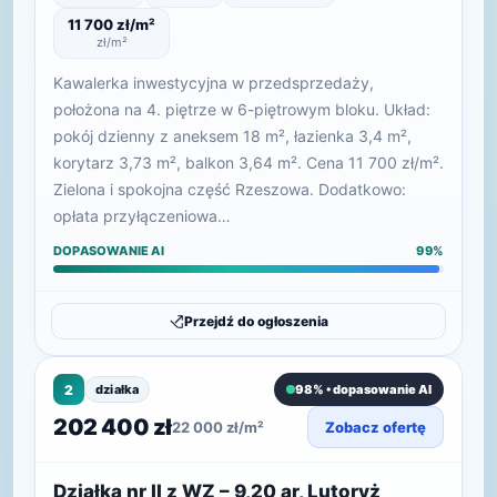
11 700 zł/m²
zł/m²
Kawalerka inwestycyjna w przedsprzedaży,
położona na 4. piętrze w 6-piętrowym bloku. Układ:
pokój dzienny z aneksem 18 m², łazienka 3,4 m²,
korytarz 3,73 m², balkon 3,64 m². Cena 11 700 zł/m².
Zielona i spokojna część Rzeszowa. Dodatkowo:
opłata przyłączeniowa…
DOPASOWANIE AI
99%
Przejdź do ogłoszenia
2
działka
98% • dopasowanie AI
202 400 zł
22 000 zł/m²
Zobacz ofertę
Działka nr II z WZ – 9,20 ar, Lutoryż