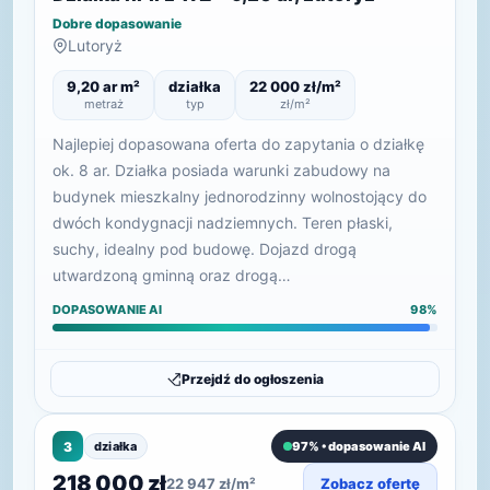
Dobre dopasowanie
Lutoryż
9,20 ar m²
działka
22 000 zł/m²
metraż
typ
zł/m²
Najlepiej dopasowana oferta do zapytania o działkę
ok. 8 ar. Działka posiada warunki zabudowy na
budynek mieszkalny jednorodzinny wolnostojący do
dwóch kondygnacji nadziemnych. Teren płaski,
suchy, idealny pod budowę. Dojazd drogą
utwardzoną gminną oraz drogą…
DOPASOWANIE AI
98%
Przejdź do ogłoszenia
3
działka
97% • dopasowanie AI
218 000 zł
22 947 zł/m²
Zobacz ofertę