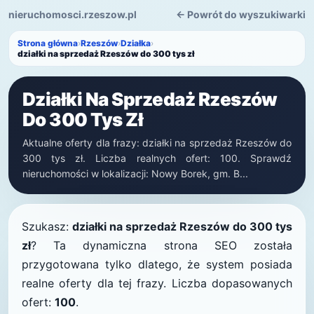
nieruchomosci.rzeszow.pl
← Powrót do wyszukiwarki
Strona główna
›
Rzeszów
›
Działka
›
działki na sprzedaż Rzeszów do 300 tys zł
Działki Na Sprzedaż Rzeszów
Do 300 Tys Zł
Aktualne oferty dla frazy: działki na sprzedaż Rzeszów do
300 tys zł. Liczba realnych ofert: 100. Sprawdź
nieruchomości w lokalizacji: Nowy Borek, gm. B...
Szukasz:
działki na sprzedaż Rzeszów do 300 tys
zł
? Ta dynamiczna strona SEO została
przygotowana tylko dlatego, że system posiada
realne oferty dla tej frazy. Liczba dopasowanych
ofert:
100
.