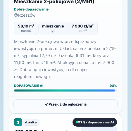
Mieszkanie 2-pokojowe (2/M61)
Dobre dopasowanie
Rzeszów
58,19 m²
mieszkanie
7 900 zł/m²
metraż
typ
zł/m²
Mieszkanie 2-pokojowe w przedsprzedaży
inwestycji, na parterze. Układ: salon z aneksem 27,19
m², sypialnia 12,79 m², łazienka 6,31 m², korytarz
11,90 m², taras 19 m². Atrakcyjna cena za m²: 7 900
zł. Dobra opcja inwestycyjna dla najmu
długoterminowego.
DOPASOWANIE AI
98%
Przejdź do ogłoszenia
3
działka
97% • dopasowanie AI