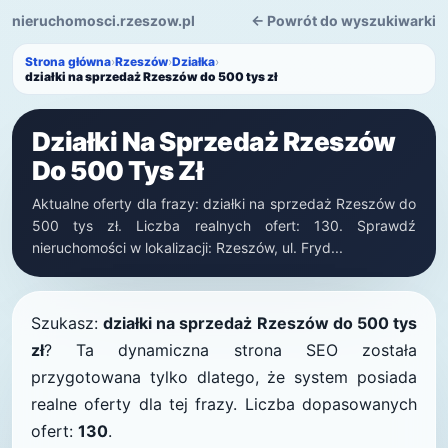
nieruchomosci.rzeszow.pl
← Powrót do wyszukiwarki
Strona główna
›
Rzeszów
›
Działka
›
działki na sprzedaż Rzeszów do 500 tys zł
Działki Na Sprzedaż Rzeszów
Do 500 Tys Zł
Aktualne oferty dla frazy: działki na sprzedaż Rzeszów do
500 tys zł. Liczba realnych ofert: 130. Sprawdź
nieruchomości w lokalizacji: Rzeszów, ul. Fryd...
Szukasz:
działki na sprzedaż Rzeszów do 500 tys
zł
? Ta dynamiczna strona SEO została
przygotowana tylko dlatego, że system posiada
realne oferty dla tej frazy. Liczba dopasowanych
ofert:
130
.