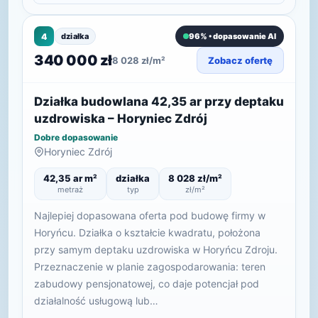
4
działka
96% • dopasowanie AI
340 000 zł
8 028 zł/m²
Zobacz ofertę
Działka budowlana 42,35 ar przy deptaku
uzdrowiska – Horyniec Zdrój
Dobre dopasowanie
Horyniec Zdrój
42,35 ar m²
działka
8 028 zł/m²
metraż
typ
zł/m²
Najlepiej dopasowana oferta pod budowę firmy w
Horyńcu. Działka o kształcie kwadratu, położona
przy samym deptaku uzdrowiska w Horyńcu Zdroju.
Przeznaczenie w planie zagospodarowania: teren
zabudowy pensjonatowej, co daje potencjał pod
działalność usługową lub…