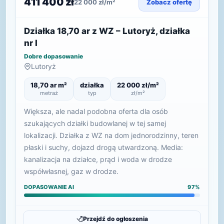
411 400 zł
22 000 zł/m²
Zobacz ofertę
Działka 18,70 ar z WZ – Lutoryż, działka
nr I
Dobre dopasowanie
Lutoryż
18,70 ar m²
działka
22 000 zł/m²
metraż
typ
zł/m²
Większa, ale nadal podobna oferta dla osób
szukających działki budowlanej w tej samej
lokalizacji. Działka z WZ na dom jednorodzinny, teren
płaski i suchy, dojazd drogą utwardzoną. Media:
kanalizacja na działce, prąd i woda w drodze
współwłasnej, gaz w drodze.
DOPASOWANIE AI
97%
Przejdź do ogłoszenia