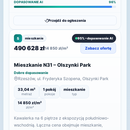
DOPASOWANIE AI
96%
Przejdź do ogłoszenia
5
mieszkanie
95% • dopasowanie AI
490 628 zł
14 850 zł/m²
Zobacz ofertę
Mieszkanie N31 – Olszynki Park
Dobre dopasowanie
Rzeszów, ul. Fryderyka Szopena, Olszynki Park
33,04 m²
1 pokój
mieszkanie
metraż
pokoje
typ
14 850 zł/m²
zł/m²
Kawalerka na 6 piętrze z ekspozycją południowo-
wschodnią. Łączna cena obejmuje mieszkanie,