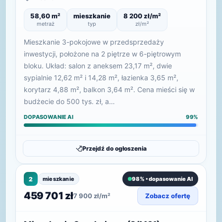
58,60 m²
mieszkanie
8 200 zł/m²
metraż
typ
zł/m²
Mieszkanie 3-pokojowe w przedsprzedaży
inwestycji, położone na 2 piętrze w 6-piętrowym
bloku. Układ: salon z aneksem 23,17 m², dwie
sypialnie 12,62 m² i 14,28 m², łazienka 3,65 m²,
korytarz 4,88 m², balkon 3,64 m². Cena mieści się w
budżecie do 500 tys. zł, a…
DOPASOWANIE AI
99%
Przejdź do ogłoszenia
2
mieszkanie
98% • dopasowanie AI
459 701 zł
7 900 zł/m²
Zobacz ofertę