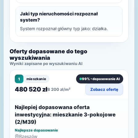
Jaki typ nieruchomości rozpoznał
system?
System rozpoznał główny typ jako: działka.
Oferty dopasowane do tego
wyszukiwania
Wyniki zapisane po wyszukiwaniu AI
1
mieszkanie
99% • dopasowanie AI
480 520 zł
8 200 zł/m²
Zobacz ofertę
Najlepiej dopasowana oferta
inwestycyjna: mieszkanie 3-pokojowe
(2/M39)
Najlepsze dopasowanie
Rzeszów