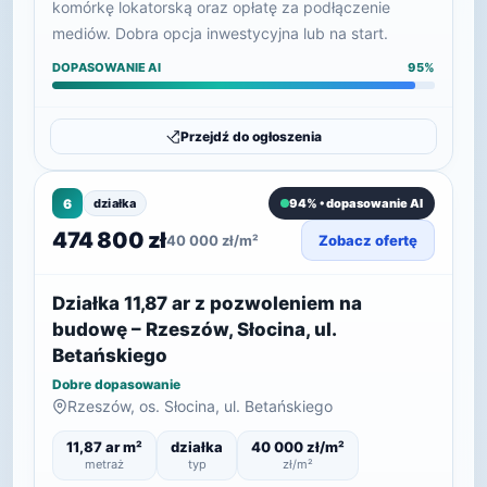
komórkę lokatorską oraz opłatę za podłączenie
mediów. Dobra opcja inwestycyjna lub na start.
DOPASOWANIE AI
95%
Przejdź do ogłoszenia
6
działka
94% • dopasowanie AI
474 800 zł
40 000 zł/m²
Zobacz ofertę
Działka 11,87 ar z pozwoleniem na
budowę – Rzeszów, Słocina, ul.
Betańskiego
Dobre dopasowanie
Rzeszów, os. Słocina, ul. Betańskiego
11,87 ar m²
działka
40 000 zł/m²
metraż
typ
zł/m²