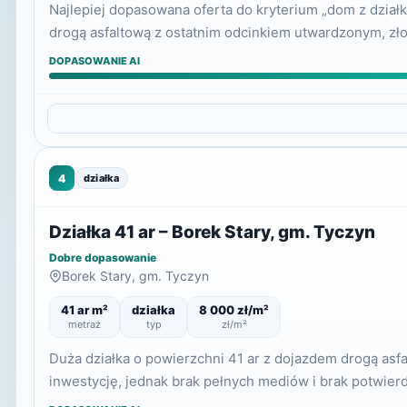
Najlepiej dopasowana oferta do kryterium „dom z dział
drogą asfaltową z ostatnim odcinkiem utwardzonym, zł
DOPASOWANIE AI
4
działka
Działka 41 ar – Borek Stary, gm. Tyczyn
Dobre dopasowanie
Borek Stary, gm. Tyczyn
41 ar m²
działka
8 000 zł/m²
metraż
typ
zł/m²
Duża działka o powierzchni 41 ar z dojazdem drogą asf
inwestycję, jednak brak pełnych mediów i brak potwi