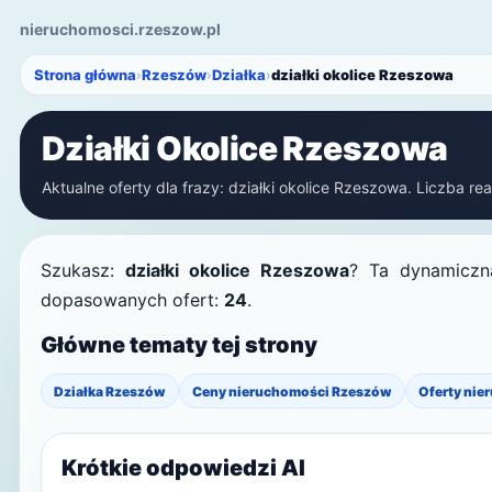
nieruchomosci.rzeszow.pl
Strona główna
›
Rzeszów
›
Działka
›
działki okolice Rzeszowa
Działki Okolice Rzeszowa
Aktualne oferty dla frazy: działki okolice Rzeszowa. Liczba re
Szukasz:
działki okolice Rzeszowa
? Ta dynamiczna
dopasowanych ofert:
24
.
Główne tematy tej strony
Działka Rzeszów
Ceny nieruchomości Rzeszów
Oferty nie
Krótkie odpowiedzi AI