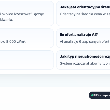
Jaka jest orientacyjna śre
ki okolice Rzeszowa”, łącząc
Orientacyjna średnia cena w z
ukiwania.
Ile ofert analizuje AI?
oło 8 000 zł/m².
AI analizuje 6 zapisanych ofer
Jaki typ nieruchomości ro
System rozpoznał główny typ ja
99% • dopas