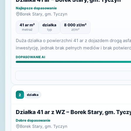
Najlepsze dopasowanie
Borek Stary, gm. Tyczyn
41 ar m²
działka
8 000 zł/m²
metraż
typ
zł/m²
Duża działka o powierzchni 41 ar z dojazdem drogą asf
inwestycję, jednak brak pełnych mediów i brak potwi
DOPASOWANIE AI
2
działka
Działka 41 ar z WZ – Borek Stary, gm. Tycz
Dobre dopasowanie
Borek Stary, gm. Tyczyn