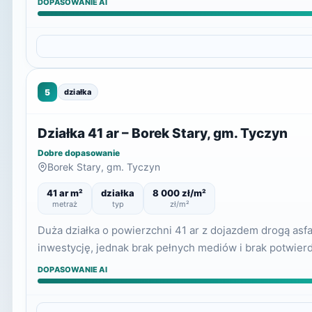
DOPASOWANIE AI
5
działka
Działka 41 ar – Borek Stary, gm. Tyczyn
Dobre dopasowanie
Borek Stary, gm. Tyczyn
41 ar m²
działka
8 000 zł/m²
metraż
typ
zł/m²
Duża działka o powierzchni 41 ar z dojazdem drogą asf
inwestycję, jednak brak pełnych mediów i brak potwi
DOPASOWANIE AI