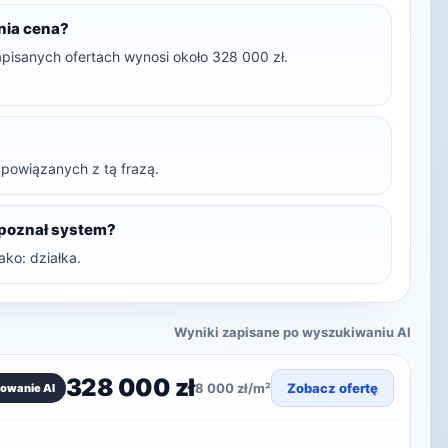
dnia cena?
apisanych ofertach wynosi około 328 000 zł.
t powiązanych z tą frazą.
zpoznał system?
ko: działka.
Wyniki zapisane po wyszukiwaniu AI
328 000 zł
8 000 zł/m²
Zobacz ofertę
owanie AI