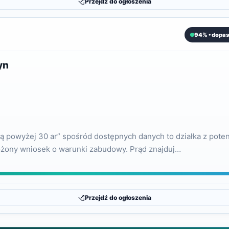
Przejdź do ogłoszenia
94% • dopas
yn
ką powyżej 30 ar” spośród dostępnych danych to działka z pot
ożony wniosek o warunki zabudowy. Prąd znajduj…
Przejdź do ogłoszenia