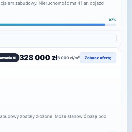
encjałem zabudowy. Nieruchomość ma 41 ar, dojazd
97%
328 000 zł
8 000 zł/m²
Zobacz ofertę
owanie AI
i zabudowy zostały złożone. Może stanowić bazę pod