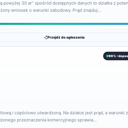
ką powyżej 30 ar” spośród dostępnych danych to działka z pot
ożony wniosek o warunki zabudowy. Prąd znajduj…
Przejdź do ogłoszenia
96% • dopas
altową i częściowo utwardzoną. Na działce jest prąd, a warunk
erdzonego przeznaczenia komercyjnego sprawia…