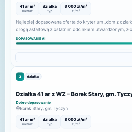
41 ar m²
działka
8 000 zł/m²
metraż
typ
zł/m²
Najlepiej dopasowana oferta do kryterium „dom z dział
drogą asfaltową z ostatnim odcinkiem utwardzonym, zł
DOPASOWANIE AI
3
działka
Działka 41 ar z WZ – Borek Stary, gm. Tycz
Dobre dopasowanie
Borek Stary, gm. Tyczyn
41 ar m²
działka
8 000 zł/m²
metraż
typ
zł/m²