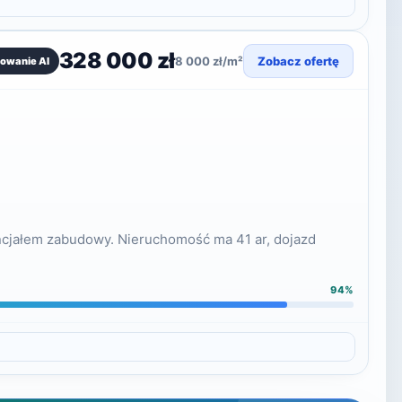
328 000 zł
8 000 zł/m²
Zobacz ofertę
owanie AI
encjałem zabudowy. Nieruchomość ma 41 ar, dojazd
94%