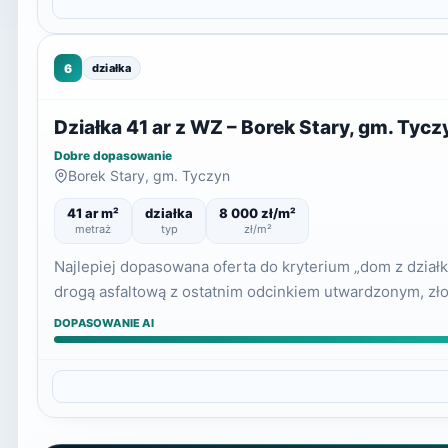
6
działka
Działka 41 ar z WZ – Borek Stary, gm. Tycz
Dobre dopasowanie
Borek Stary, gm. Tyczyn
41 ar m²
działka
8 000 zł/m²
metraż
typ
zł/m²
Najlepiej dopasowana oferta do kryterium „dom z dział
drogą asfaltową z ostatnim odcinkiem utwardzonym, zł
DOPASOWANIE AI