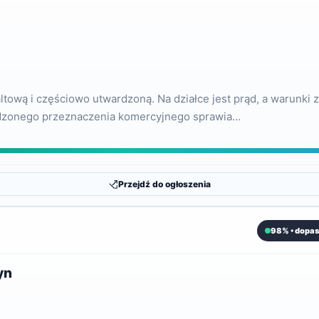
altową i częściowo utwardzoną. Na działce jest prąd, a warunk
erdzonego przeznaczenia komercyjnego sprawia…
Przejdź do ogłoszenia
98% • dopas
yn