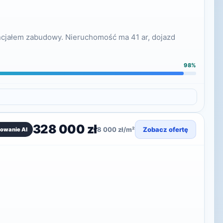
encjałem zabudowy. Nieruchomość ma 41 ar, dojazd
98%
328 000 zł
8 000 zł/m²
Zobacz ofertę
owanie AI