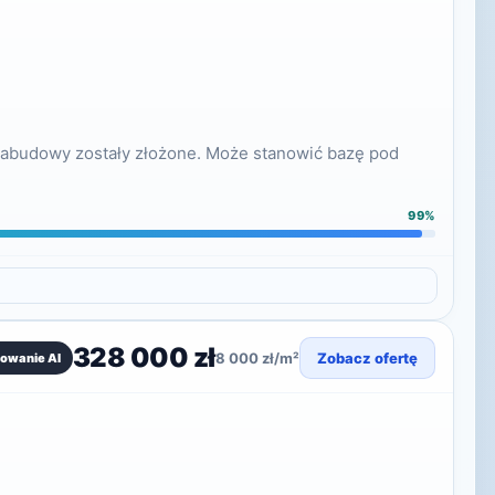
i zabudowy zostały złożone. Może stanowić bazę pod
99%
328 000 zł
8 000 zł/m²
Zobacz ofertę
owanie AI