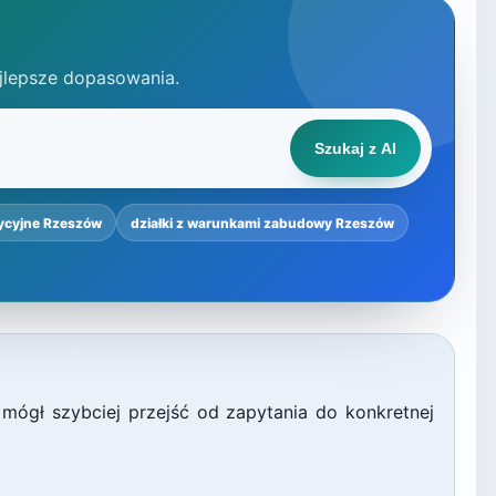
jlepsze dopasowania.
Szukaj z AI
tycyjne Rzeszów
działki z warunkami zabudowy Rzeszów
 mógł szybciej przejść od zapytania do konkretnej