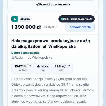
Przejdź do ogłoszenia
4
działka
96% • dopasowanie AI
1 390 000 zł
898 zł/m²
Zobacz ofertę
Hala magazynowo-produkcyjna z dużą
działką, Radom ul. Wielkopolska
Dobre dopasowanie
Radom, ul. Wielkopolska
1547,14 m²
działka
898 zł/m²
metraż
typ
zł/m²
Alternatywna okazja inwestycyjna typu asset flip.
Obiekt przemysłowy na działce 38,44 ar w strefie
przemysłowej, z własną rampą załadunkową i dużym
placem manewrowym. Cena odpowiada ok. 872
zł/m², co według opisu stanowi poziom znacznie