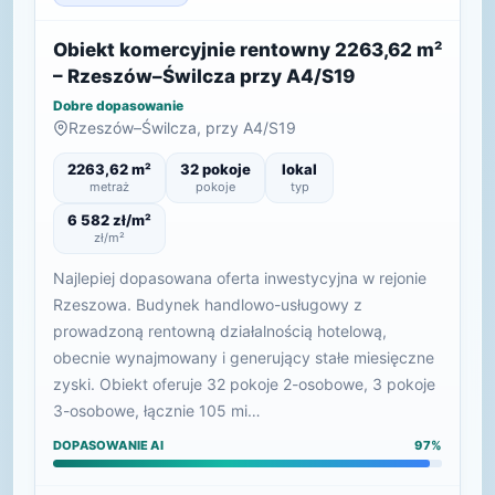
Obiekt komercyjnie rentowny 2263,62 m²
– Rzeszów–Świlcza przy A4/S19
Dobre dopasowanie
Rzeszów–Świlcza, przy A4/S19
2263,62 m²
32 pokoje
lokal
metraż
pokoje
typ
6 582 zł/m²
zł/m²
Najlepiej dopasowana oferta inwestycyjna w rejonie
Rzeszowa. Budynek handlowo-usługowy z
prowadzoną rentowną działalnością hotelową,
obecnie wynajmowany i generujący stałe miesięczne
zyski. Obiekt oferuje 32 pokoje 2-osobowe, 3 pokoje
3-osobowe, łącznie 105 mi…
DOPASOWANIE AI
97%