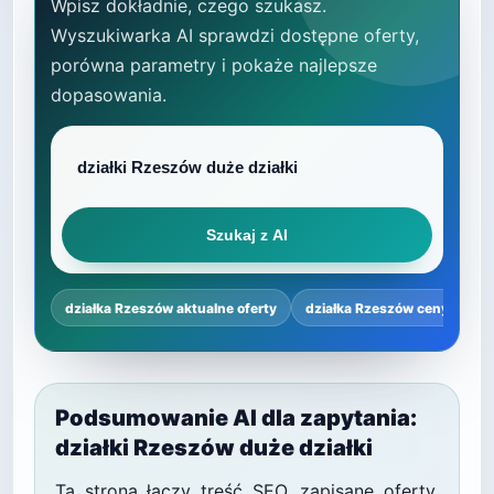
Wpisz dokładnie, czego szukasz.
Wyszukiwarka AI sprawdzi dostępne oferty,
porówna parametry i pokaże najlepsze
dopasowania.
Szukaj z AI
działka Rzeszów aktualne oferty
działka Rzeszów ceny
dz
Podsumowanie AI dla zapytania:
działki Rzeszów duże działki
Ta strona łączy treść SEO, zapisane oferty,