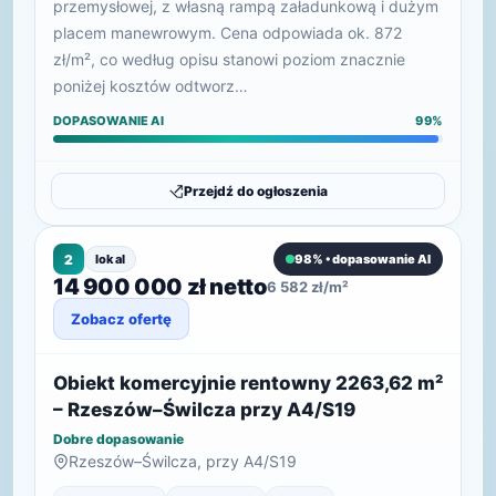
przemysłowej, z własną rampą załadunkową i dużym
placem manewrowym. Cena odpowiada ok. 872
zł/m², co według opisu stanowi poziom znacznie
poniżej kosztów odtworz…
DOPASOWANIE AI
99%
Przejdź do ogłoszenia
2
lokal
98% • dopasowanie AI
14 900 000 zł netto
6 582 zł/m²
Zobacz ofertę
Obiekt komercyjnie rentowny 2263,62 m²
– Rzeszów–Świlcza przy A4/S19
Dobre dopasowanie
Rzeszów–Świlcza, przy A4/S19