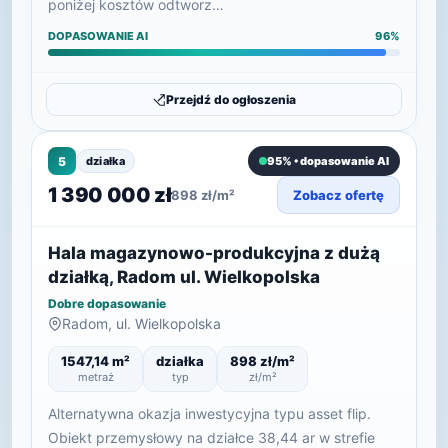
poniżej kosztów odtworz…
DOPASOWANIE AI
96%
Przejdź do ogłoszenia
5
działka
95% • dopasowanie AI
1 390 000 zł
898 zł/m²
Zobacz ofertę
Hala magazynowo-produkcyjna z dużą
działką, Radom ul. Wielkopolska
Dobre dopasowanie
Radom, ul. Wielkopolska
1547,14 m²
działka
898 zł/m²
metraż
typ
zł/m²
Alternatywna okazja inwestycyjna typu asset flip.
Obiekt przemysłowy na działce 38,44 ar w strefie