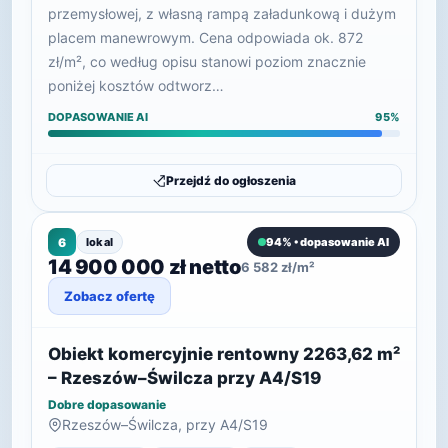
przemysłowej, z własną rampą załadunkową i dużym
placem manewrowym. Cena odpowiada ok. 872
zł/m², co według opisu stanowi poziom znacznie
poniżej kosztów odtworz…
DOPASOWANIE AI
95%
Przejdź do ogłoszenia
6
lokal
94% • dopasowanie AI
14 900 000 zł netto
6 582 zł/m²
Zobacz ofertę
Obiekt komercyjnie rentowny 2263,62 m²
– Rzeszów–Świlcza przy A4/S19
Dobre dopasowanie
Rzeszów–Świlcza, przy A4/S19