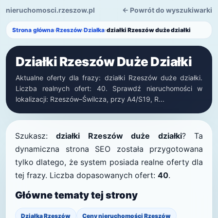
nieruchomosci.rzeszow.pl
← Powrót do wyszukiwarki
Strona główna
›
Rzeszów
›
Działka
›
działki Rzeszów duże działki
Działki Rzeszów Duże Działki
Aktualne oferty dla frazy: działki Rzeszów duże działki.
Liczba realnych ofert: 40. Sprawdź nieruchomości w
lokalizacji: Rzeszów–Świlcza, przy A4/S19, R...
Szukasz:
działki Rzeszów duże działki
? Ta
dynamiczna strona SEO została przygotowana
tylko dlatego, że system posiada realne oferty dla
tej frazy. Liczba dopasowanych ofert:
40
.
Główne tematy tej strony
Działka Rzeszów
Ceny nieruchomości Rzeszów