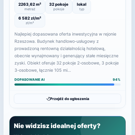
2263,62 m²
32 pokoje
lokal
metraż
pokoje
typ
6 582 zł/m²
zł/m²
Najlepiej dopasowana oferta inwestycyjna w rejonie
Rzeszowa. Budynek handlowo-usługowy z
prowadzoną rentowną działalnością hotelową,
obecnie wynajmowany i generujący stałe miesięczne
zyski. Obiekt oferuje 32 pokoje 2-osobowe, 3 pokoje
3-osobowe, łącznie 105 mi…
DOPASOWANIE AI
94%
Przejdź do ogłoszenia
Nie widzisz idealnej oferty?