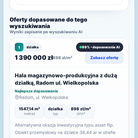
Oferty dopasowane do tego
wyszukiwania
Wyniki zapisane po wyszukiwaniu AI
1
działka
99% • dopasowanie AI
1 390 000 zł
898 zł/m²
Zobacz ofertę
Hala magazynowo-produkcyjna z dużą
działką, Radom ul. Wielkopolska
Najlepsze dopasowanie
Radom, ul. Wielkopolska
1547,14 m²
działka
898 zł/m²
metraż
typ
zł/m²
Alternatywna okazja inwestycyjna typu asset flip.
Obiekt przemysłowy na działce 38,44 ar w strefie