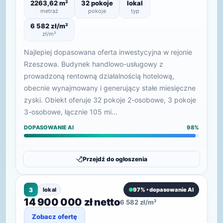
2263,62 m²
32 pokoje
lokal
metraż
pokoje
typ
6 582 zł/m²
zł/m²
Najlepiej dopasowana oferta inwestycyjna w rejonie
Rzeszowa. Budynek handlowo-usługowy z
prowadzoną rentowną działalnością hotelową,
obecnie wynajmowany i generujący stałe miesięczne
zyski. Obiekt oferuje 32 pokoje 2-osobowe, 3 pokoje
3-osobowe, łącznie 105 mi…
DOPASOWANIE AI
98%
Przejdź do ogłoszenia
3
lokal
97% • dopasowanie AI
14 900 000 zł netto
6 582 zł/m²
Zobacz ofertę