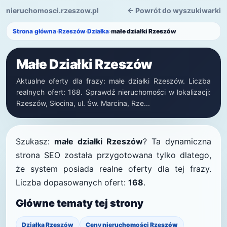
nieruchomosci.rzeszow.pl
← Powrót do wyszukiwarki
Strona główna
›
Rzeszów
›
Działka
›
małe działki Rzeszów
Małe Działki Rzeszów
Aktualne oferty dla frazy: małe działki Rzeszów. Liczba
realnych ofert: 168. Sprawdź nieruchomości w lokalizacji:
Rzeszów, Słocina, ul. Św. Marcina, Rze...
Szukasz:
małe działki Rzeszów
? Ta dynamiczna
strona SEO została przygotowana tylko dlatego,
że system posiada realne oferty dla tej frazy.
Liczba dopasowanych ofert:
168
.
Główne tematy tej strony
Działka Rzeszów
Ceny nieruchomości Rzeszów