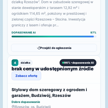
działką Rzeszów”. Dom w zabudowie szeregowej w
stanie deweloperskim z tarasem 12,92 m² i
ogródkiem 114,65 m², położony w prestiżowej i
zielonej części Rzeszowa – Słocina. Inwestycja
graniczy z lasem i oferuje pr…
DOPASOWANIE AI
97%
Przejdź do ogłoszenia
4
działka
96% • dopasowanie AI
brak ceny w udostępnionym źródle
Zobacz ofertę
Stylowy dom szeregowy z ogrodem i
garażem, Budziwój, Rzeszów
Dobre dopasowanie
Rzeszów, os. Budziwój