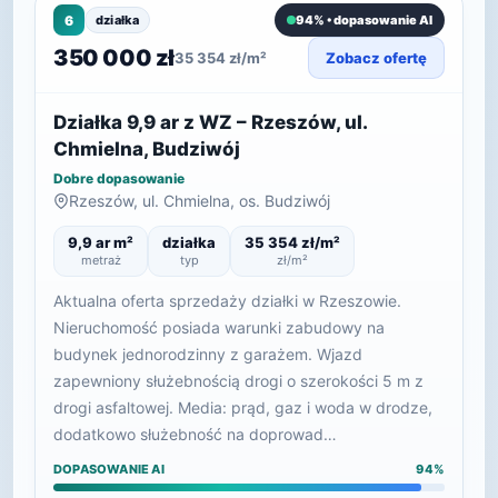
6
działka
94% • dopasowanie AI
350 000 zł
35 354 zł/m²
Zobacz ofertę
Działka 9,9 ar z WZ – Rzeszów, ul.
Chmielna, Budziwój
Dobre dopasowanie
Rzeszów, ul. Chmielna, os. Budziwój
9,9 ar m²
działka
35 354 zł/m²
metraż
typ
zł/m²
Aktualna oferta sprzedaży działki w Rzeszowie.
Nieruchomość posiada warunki zabudowy na
budynek jednorodzinny z garażem. Wjazd
zapewniony służebnością drogi o szerokości 5 m z
drogi asfaltowej. Media: prąd, gaz i woda w drodze,
dodatkowo służebność na doprowad…
DOPASOWANIE AI
94%