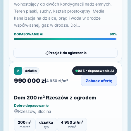
wolnostojący do dwóch kondygnacji nadziemnych.
Teren płaski, suchy, kształt prostokątny. Media:
kanalizacja na działce, prąd i woda w drodze
współwłasnej, gaz w drodze. Doj…
DOPASOWANIE AI
99%
Przejdź do ogłoszenia
2
działka
98% • dopasowanie AI
990 000 zł
4 950 zł/m²
Zobacz ofertę
Dom 200 m² Rzeszów z ogrodem
Dobre dopasowanie
Rzeszów, Słocina
200 m²
działka
4 950 zł/m²
metraż
typ
zł/m²