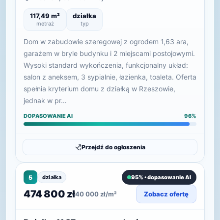
117,49 m²
działka
metraż
typ
Dom w zabudowie szeregowej z ogrodem 1,63 ara,
garażem w bryle budynku i 2 miejscami postojowymi.
Wysoki standard wykończenia, funkcjonalny układ:
salon z aneksem, 3 sypialnie, łazienka, toaleta. Oferta
spełnia kryterium domu z działką w Rzeszowie,
jednak w pr…
DOPASOWANIE AI
96%
Przejdź do ogłoszenia
5
działka
95% • dopasowanie AI
474 800 zł
40 000 zł/m²
Zobacz ofertę