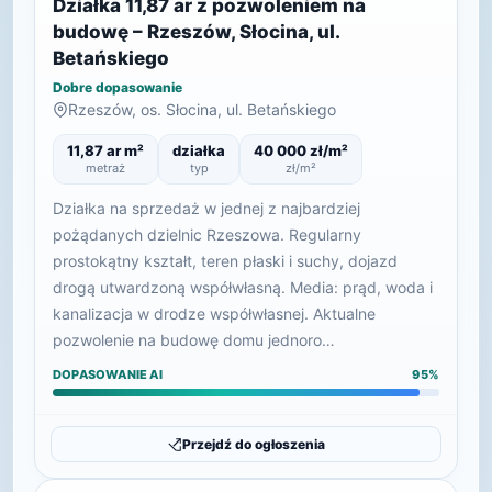
Działka 11,87 ar z pozwoleniem na
budowę – Rzeszów, Słocina, ul.
Betańskiego
Dobre dopasowanie
Rzeszów, os. Słocina, ul. Betańskiego
11,87 ar m²
działka
40 000 zł/m²
metraż
typ
zł/m²
Działka na sprzedaż w jednej z najbardziej
pożądanych dzielnic Rzeszowa. Regularny
prostokątny kształt, teren płaski i suchy, dojazd
drogą utwardzoną współwłasną. Media: prąd, woda i
kanalizacja w drodze współwłasnej. Aktualne
pozwolenie na budowę domu jednoro…
DOPASOWANIE AI
95%
Przejdź do ogłoszenia