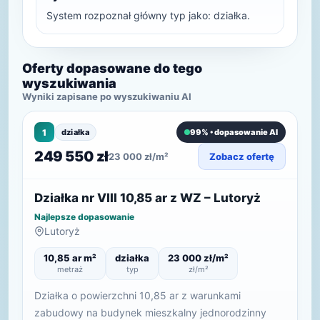
System rozpoznał główny typ jako: działka.
Oferty dopasowane do tego
wyszukiwania
Wyniki zapisane po wyszukiwaniu AI
1
działka
99% • dopasowanie AI
249 550 zł
23 000 zł/m²
Zobacz ofertę
Działka nr VIII 10,85 ar z WZ – Lutoryż
Najlepsze dopasowanie
Lutoryż
10,85 ar m²
działka
23 000 zł/m²
metraż
typ
zł/m²
Działka o powierzchni 10,85 ar z warunkami
zabudowy na budynek mieszkalny jednorodzinny