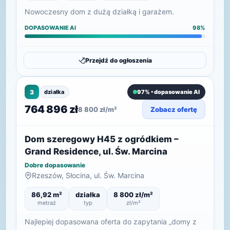
Nowoczesny dom z dużą działką i garażem.
DOPASOWANIE AI
98%
Przejdź do ogłoszenia
3
działka
97% • dopasowanie AI
764 896 zł
8 800 zł/m²
Zobacz ofertę
Dom szeregowy H45 z ogródkiem –
Grand Residence, ul. Św. Marcina
Dobre dopasowanie
Rzeszów, Słocina, ul. Św. Marcina
86,92 m²
działka
8 800 zł/m²
metraż
typ
zł/m²
Najlepiej dopasowana oferta do zapytania „domy z