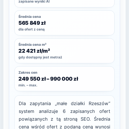
zapisane wyniki AI
Średnia cena
565 849 zł
dla ofert z ceną
Średnia cena m²
22 421 zł/m²
gdy dostępny jest metraż
Zakres cen
249 550 zł – 990 000 zł
min. – max.
Dla zapytania „małe działki Rzeszów”
system analizuje 6 zapisanych ofert
powiązanych z tą stroną SEO. Średnia
cena wśród ofert z podaną ceną wynosi