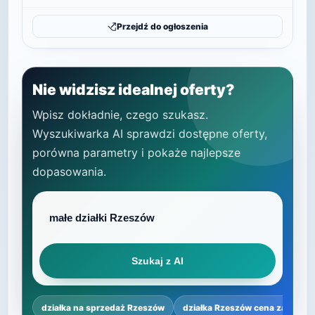
Przejdź do ogłoszenia
Nie widzisz idealnej oferty?
Wpisz dokładnie, czego szukasz.
Wyszukiwarka AI sprawdzi dostępne oferty,
porówna parametry i pokaże najlepsze
dopasowania.
Szukaj z AI
działka na sprzedaż Rzeszów
działka Rzeszów cena za m²