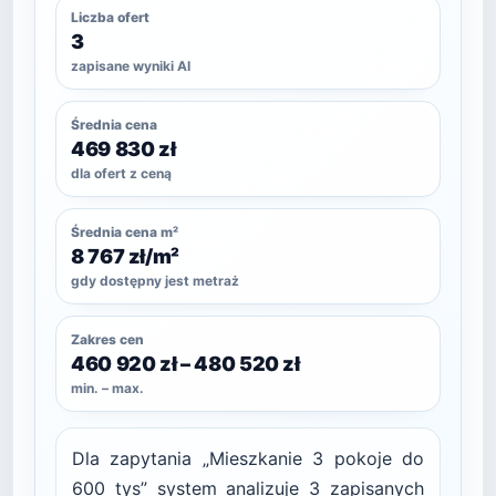
Liczba ofert
3
zapisane wyniki AI
Średnia cena
469 830 zł
dla ofert z ceną
Średnia cena m²
8 767 zł/m²
gdy dostępny jest metraż
Zakres cen
460 920 zł – 480 520 zł
min. – max.
Dla zapytania „Mieszkanie 3 pokoje do
600 tys” system analizuje 3 zapisanych