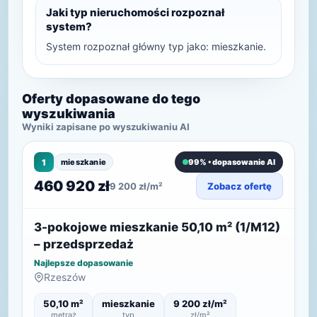
Jaki typ nieruchomości rozpoznał
system?
System rozpoznał główny typ jako: mieszkanie.
Oferty dopasowane do tego
wyszukiwania
Wyniki zapisane po wyszukiwaniu AI
1
mieszkanie
99% • dopasowanie AI
460 920 zł
9 200 zł/m²
Zobacz ofertę
3-pokojowe mieszkanie 50,10 m² (1/M12)
– przedsprzedaż
Najlepsze dopasowanie
Rzeszów
50,10 m²
mieszkanie
9 200 zł/m²
metraż
typ
zł/m²