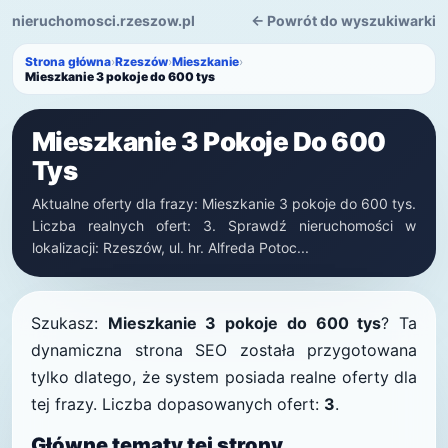
nieruchomosci.rzeszow.pl
← Powrót do wyszukiwarki
Strona główna
›
Rzeszów
›
Mieszkanie
›
Mieszkanie 3 pokoje do 600 tys
Mieszkanie 3 Pokoje Do 600
Tys
Aktualne oferty dla frazy: Mieszkanie 3 pokoje do 600 tys.
Liczba realnych ofert: 3. Sprawdź nieruchomości w
lokalizacji: Rzeszów, ul. hr. Alfreda Potoc...
Szukasz:
Mieszkanie 3 pokoje do 600 tys
? Ta
dynamiczna strona SEO została przygotowana
tylko dlatego, że system posiada realne oferty dla
tej frazy. Liczba dopasowanych ofert:
3
.
Główne tematy tej strony