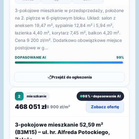
3-pokojowe mieszkanie w przedsprzedaży, położone
na 2. piętrze w 6-piętrowym bloku. Układ: salon z
aneksem 19,47 m², sypialnie 12,84 m² i 5,94 m²,
łazienka 4,40 m², korytarz 7,45 m², balkon 4,20 m².
Cena 9 200 zł/m². Dodatkowo obowiązkowe miejsce
postojowe w g…
DOPASOWANIE AI
99%
Przejdź do ogłoszenia
2
mieszkanie
98% • dopasowanie AI
468 051 zł
8 900 zł/m²
Zobacz ofertę
3-pokojowe mieszkanie 52,59 m²
(B3M15) – ul. hr. Alfreda Potockiego,