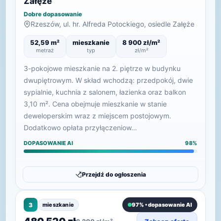
Załęże
Dobre dopasowanie
Rzeszów, ul. hr. Alfreda Potockiego, osiedle Załęże
52,59 m²
mieszkanie
8 900 zł/m²
metraż
typ
zł/m²
3-pokojowe mieszkanie na 2. piętrze w budynku
dwupiętrowym. W skład wchodzą: przedpokój, dwie
sypialnie, kuchnia z salonem, łazienka oraz balkon
3,10 m². Cena obejmuje mieszkanie w stanie
deweloperskim wraz z miejscem postojowym.
Dodatkowo opłata przyłączeniow…
DOPASOWANIE AI
98%
Przejdź do ogłoszenia
3
mieszkanie
97% • dopasowanie AI