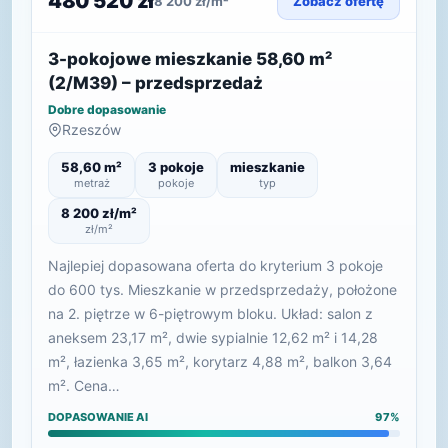
480 520 zł
8 200 zł/m²
Zobacz ofertę
3-pokojowe mieszkanie 58,60 m²
(2/M39) – przedsprzedaż
Dobre dopasowanie
Rzeszów
58,60 m²
3 pokoje
mieszkanie
metraż
pokoje
typ
8 200 zł/m²
zł/m²
Najlepiej dopasowana oferta do kryterium 3 pokoje
do 600 tys. Mieszkanie w przedsprzedaży, położone
na 2. piętrze w 6-piętrowym bloku. Układ: salon z
aneksem 23,17 m², dwie sypialnie 12,62 m² i 14,28
m², łazienka 3,65 m², korytarz 4,88 m², balkon 3,64
m². Cena…
DOPASOWANIE AI
97%