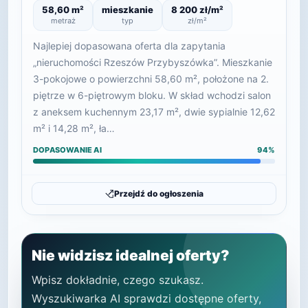
58,60 m²
mieszkanie
8 200 zł/m²
metraż
typ
zł/m²
Najlepiej dopasowana oferta dla zapytania
„nieruchomości Rzeszów Przybyszówka”. Mieszkanie
3-pokojowe o powierzchni 58,60 m², położone na 2.
piętrze w 6-piętrowym bloku. W skład wchodzi salon
z aneksem kuchennym 23,17 m², dwie sypialnie 12,62
m² i 14,28 m², ła…
DOPASOWANIE AI
94%
Przejdź do ogłoszenia
Nie widzisz idealnej oferty?
Wpisz dokładnie, czego szukasz.
Wyszukiwarka AI sprawdzi dostępne oferty,