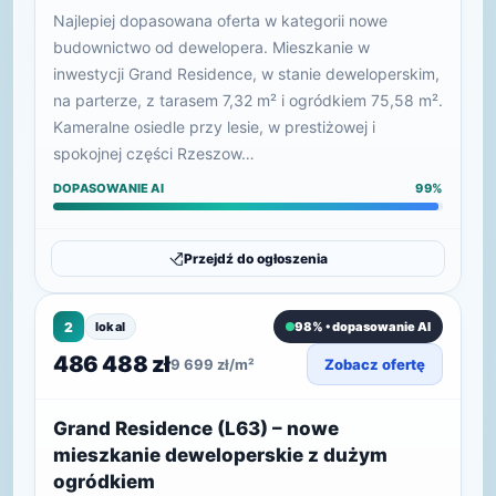
Najlepiej dopasowana oferta w kategorii nowe
budownictwo od dewelopera. Mieszkanie w
inwestycji Grand Residence, w stanie deweloperskim,
na parterze, z tarasem 7,32 m² i ogródkiem 75,58 m².
Kameralne osiedle przy lesie, w prestiżowej i
spokojnej części Rzeszow…
DOPASOWANIE AI
99%
Przejdź do ogłoszenia
2
lokal
98% • dopasowanie AI
486 488 zł
9 699 zł/m²
Zobacz ofertę
Grand Residence (L63) – nowe
mieszkanie deweloperskie z dużym
ogródkiem