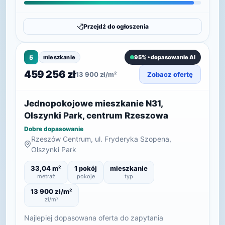
Przejdź do ogłoszenia
5
mieszkanie
95% • dopasowanie AI
459 256 zł
13 900 zł/m²
Zobacz ofertę
Jednopokojowe mieszkanie N31,
Olszynki Park, centrum Rzeszowa
Dobre dopasowanie
Rzeszów Centrum, ul. Fryderyka Szopena,
Olszynki Park
33,04 m²
1 pokój
mieszkanie
metraż
pokoje
typ
13 900 zł/m²
zł/m²
Najlepiej dopasowana oferta do zapytania