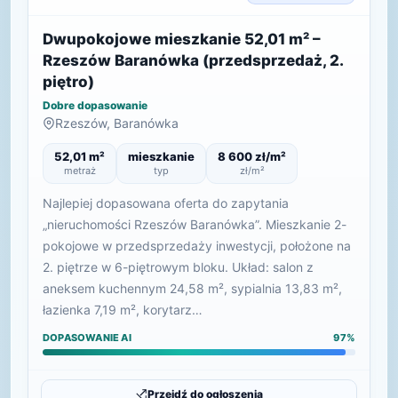
Dwupokojowe mieszkanie 52,01 m² –
Rzeszów Baranówka (przedsprzedaż, 2.
piętro)
Dobre dopasowanie
Rzeszów, Baranówka
52,01 m²
mieszkanie
8 600 zł/m²
metraż
typ
zł/m²
Najlepiej dopasowana oferta do zapytania
„nieruchomości Rzeszów Baranówka”. Mieszkanie 2-
pokojowe w przedsprzedaży inwestycji, położone na
2. piętrze w 6-piętrowym bloku. Układ: salon z
aneksem kuchennym 24,58 m², sypialnia 13,83 m²,
łazienka 7,19 m², korytarz…
DOPASOWANIE AI
97%
Przejdź do ogłoszenia