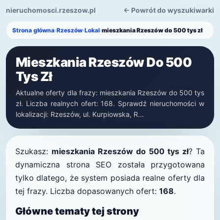
nieruchomosci.rzeszow.pl
← Powrót do wyszukiwarki
Strona główna
›
Rzeszów
›
Lokal
›
mieszkania Rzeszów do 500 tys zł
Mieszkania Rzeszów Do 500
Tys Zł
Aktualne oferty dla frazy: mieszkania Rzeszów do 500 tys
zł. Liczba realnych ofert: 168. Sprawdź nieruchomości w
lokalizacji: Rzeszów, ul. Kurpiowska, R...
Szukasz:
mieszkania Rzeszów do 500 tys zł
? Ta
dynamiczna strona SEO została przygotowana
tylko dlatego, że system posiada realne oferty dla
tej frazy. Liczba dopasowanych ofert:
168
.
Główne tematy tej strony