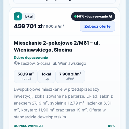
4
lokal
96% • dopasowanie AI
459 701 zł
7 900 zł/m²
Zobacz ofertę
Mieszkanie 2-pokojowe 2/M61 – ul.
Wieniawskiego, Słocina
Dobre dopasowanie
Rzeszów, Słocina, ul. Wieniawskiego
58,19 m²
lokal
7 900 zł/m²
metraż
typ
zł/m²
Dwupokojowe mieszkanie w przedsprzedaży
inwestycji, zlokalizowane na parterze. Układ: salon z
aneksem 27,19 m², sypialnia 12,79 m², łazienka 6,31
m², korytarz 11,90 m² oraz taras 19 m². Oferta w
standardzie deweloperskim.
DOPASOWANIE AI
96%