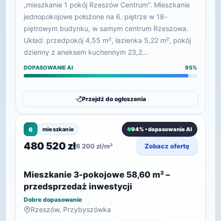
„mieszkanie 1 pokój Rzeszów Centrum”. Mieszkanie
jednopokojowe położone na 6. piętrze w 18-
piętrowym budynku, w samym centrum Rzeszowa.
Układ: przedpokój 4,55 m², łazienka 5,22 m², pokój
dzienny z aneksem kuchennym 23,2…
DOPASOWANIE AI
95%
Przejdź do ogłoszenia
6
mieszkanie
94% • dopasowanie AI
480 520 zł
8 200 zł/m²
Zobacz ofertę
Mieszkanie 3-pokojowe 58,60 m² –
przedsprzedaż inwestycji
Dobre dopasowanie
Rzeszów, Przybyszówka