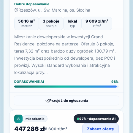
Dobre dopasowanie
Rzeszów, ul. Św. Marcina, os. Słocina
50,16 m²
3 pokoje
lokal
9 699 zł/m²
metraż
pokoje
typ
zł/m²
Mieszkanie deweloperskie w inwestycji Grand
Residence, położone na parterze. Oferuje 3 pokoje,
taras 7,32 m² oraz bardzo duży ogródek 130,79 m².
Inwestycja bezpośrednio od dewelopera, bez PCC i
prowizji. Wysoki standard wykonania i atrakcyjna
lokalizacja przy…
DOPASOWANIE AI
98%
Przejdź do ogłoszenia
3
mieszkanie
97% • dopasowanie AI
447 286 zł
8 600 zł/m²
Zobacz ofertę