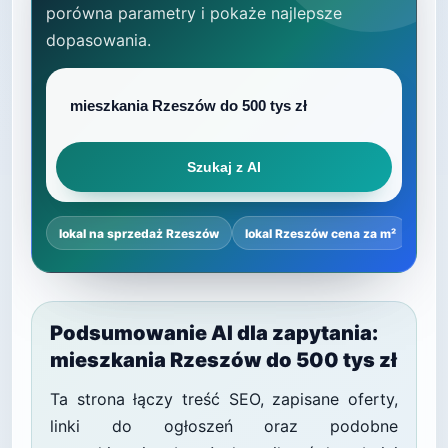
porówna parametry i pokaże najlepsze
dopasowania.
Szukaj z AI
lokal na sprzedaż Rzeszów
lokal Rzeszów cena za m²
najl
Podsumowanie AI dla zapytania:
mieszkania Rzeszów do 500 tys zł
Ta strona łączy treść SEO, zapisane oferty,
linki do ogłoszeń oraz podobne