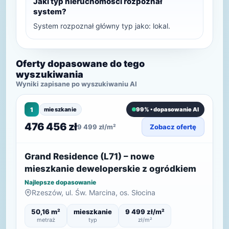
Jaki typ nieruchomości rozpoznał
system?
System rozpoznał główny typ jako: lokal.
Oferty dopasowane do tego
wyszukiwania
Wyniki zapisane po wyszukiwaniu AI
1
mieszkanie
99% • dopasowanie AI
476 456 zł
9 499 zł/m²
Zobacz ofertę
Grand Residence (L71) – nowe
mieszkanie deweloperskie z ogródkiem
Najlepsze dopasowanie
Rzeszów, ul. Św. Marcina, os. Słocina
50,16 m²
mieszkanie
9 499 zł/m²
metraż
typ
zł/m²