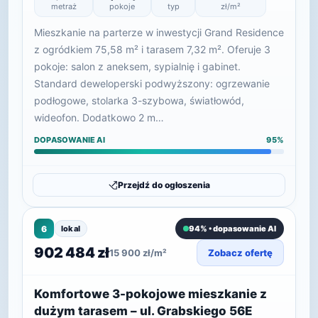
metraż
pokoje
typ
zł/m²
Mieszkanie na parterze w inwestycji Grand Residence
z ogródkiem 75,58 m² i tarasem 7,32 m². Oferuje 3
pokoje: salon z aneksem, sypialnię i gabinet.
Standard deweloperski podwyższony: ogrzewanie
podłogowe, stolarka 3-szybowa, światłowód,
wideofon. Dodatkowo 2 m…
DOPASOWANIE AI
95%
Przejdź do ogłoszenia
6
lokal
94% • dopasowanie AI
902 484 zł
15 900 zł/m²
Zobacz ofertę
Komfortowe 3-pokojowe mieszkanie z
dużym tarasem – ul. Grabskiego 56E