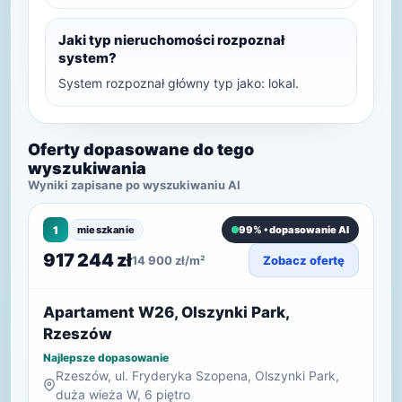
Jaki typ nieruchomości rozpoznał
system?
System rozpoznał główny typ jako: lokal.
Oferty dopasowane do tego
wyszukiwania
Wyniki zapisane po wyszukiwaniu AI
1
mieszkanie
99% • dopasowanie AI
917 244 zł
14 900 zł/m²
Zobacz ofertę
Apartament W26, Olszynki Park,
Rzeszów
Najlepsze dopasowanie
Rzeszów, ul. Fryderyka Szopena, Olszynki Park,
duża wieża W, 6 piętro