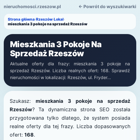
nieruchomosci.rzeszow.pl
← Powrót do wyszukiwarki
Strona główna
›
Rzeszów
›
Lokal
›
mieszkania 3 pokoje na sprzedaż Rzeszów
Mieszkania 3 Pokoje Na
Sprzedaż Rzeszów
Aktualne oferty dla frazy: mieszkania 3 pokoje na
sprzedaż Rzeszów. Liczba realnych ofert: 168. Sprawdź
nieruchomości w lokalizacji: Rzeszów, ul. Fryder...
Szukasz:
mieszkania 3 pokoje na sprzedaż
Rzeszów
? Ta dynamiczna strona SEO została
przygotowana tylko dlatego, że system posiada
realne oferty dla tej frazy. Liczba dopasowanych
ofert:
168
.