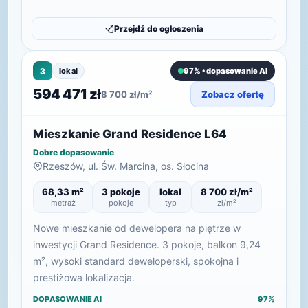
Przejdź do ogłoszenia
3
lokal
97% • dopasowanie AI
594 471 zł
8 700 zł/m²
Zobacz ofertę
Mieszkanie Grand Residence L64
Dobre dopasowanie
Rzeszów, ul. Św. Marcina, os. Słocina
68,33 m²
3 pokoje
lokal
8 700 zł/m²
metraż
pokoje
typ
zł/m²
Nowe mieszkanie od dewelopera na piętrze w
inwestycji Grand Residence. 3 pokoje, balkon 9,24
m², wysoki standard deweloperski, spokojna i
prestiżowa lokalizacja.
DOPASOWANIE AI
97%