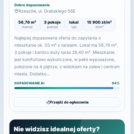
Dobre dopasowanie
Rzeszów, ul. Grabskiego 56E
56,76 m²
3 pokoje
lokal
15 900 zł/m²
metraż
pokoje
typ
zł/m²
Najlepiej dopasowana oferta do zapytania o
mieszkanie ok. 55 m² z tarasem. Lokal ma 56,76 m²,
3 pokoje i bardzo duży taras 28,40 m². Mieszkanie
jest komfortowo wykończone, w pełni wyposażone,
położone na 4 piętrze, z widokiem na zalew i centrum
miasta. Dodatko…
DOPASOWANIE AI
94%
Przejdź do ogłoszenia
Nie widzisz idealnej oferty?