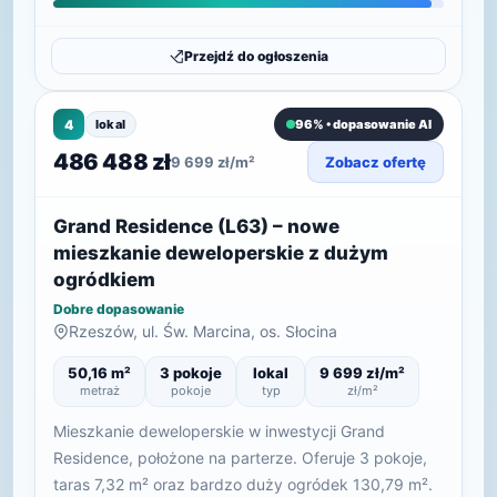
Przejdź do ogłoszenia
4
lokal
96% • dopasowanie AI
486 488 zł
9 699 zł/m²
Zobacz ofertę
Grand Residence (L63) – nowe
mieszkanie deweloperskie z dużym
ogródkiem
Dobre dopasowanie
Rzeszów, ul. Św. Marcina, os. Słocina
50,16 m²
3 pokoje
lokal
9 699 zł/m²
metraż
pokoje
typ
zł/m²
Mieszkanie deweloperskie w inwestycji Grand
Residence, położone na parterze. Oferuje 3 pokoje,
taras 7,32 m² oraz bardzo duży ogródek 130,79 m².