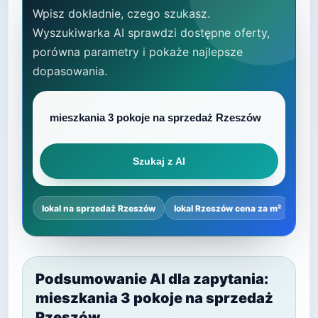
Wpisz dokładnie, czego szukasz.
Wyszukiwarka AI sprawdzi dostępne oferty,
porówna parametry i pokaże najlepsze
dopasowania.
Szukaj z AI
lokal na sprzedaż Rzeszów
lokal Rzeszów cena za m²
najl
Podsumowanie AI dla zapytania:
mieszkania 3 pokoje na sprzedaż
Rzeszów