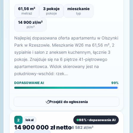
61,56 m²
3 pokoje
mieszkanie
metraż
pokoje
typ
14 900 zł/m²
zł/m²
Najlepiej dopasowana oferta apartamentu w Olszynki
Park w Rzeszowie. Mieszkanie W26 ma 61,56 m², 2
sypialnie i salon z aneksem kuchennym, łącznie 3
pokoje. Znajduje się na 6 piętrze 41-piętrowego
apartamentowca. Widok skierowany jest na
południowy-wschód: rzek…
DOPASOWANIE AI
99%
Przejdź do ogłoszenia
2
lokal
98% • dopasowanie AI
14 900 000 zł netto
6 582 zł/m²