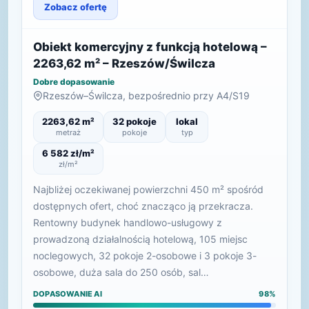
Zobacz ofertę
Obiekt komercyjny z funkcją hotelową –
2263,62 m² – Rzeszów/Świlcza
Dobre dopasowanie
Rzeszów–Świlcza, bezpośrednio przy A4/S19
2263,62 m²
32 pokoje
lokal
metraż
pokoje
typ
6 582 zł/m²
zł/m²
Najbliżej oczekiwanej powierzchni 450 m² spośród
dostępnych ofert, choć znacząco ją przekracza.
Rentowny budynek handlowo-usługowy z
prowadzoną działalnością hotelową, 105 miejsc
noclegowych, 32 pokoje 2-osobowe i 3 pokoje 3-
osobowe, duża sala do 250 osób, sal…
DOPASOWANIE AI
98%