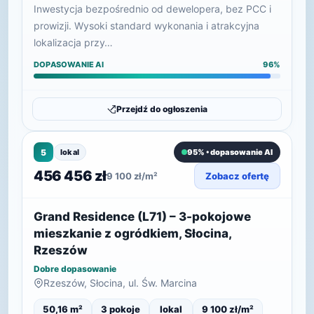
Inwestycja bezpośrednio od dewelopera, bez PCC i
prowizji. Wysoki standard wykonania i atrakcyjna
lokalizacja przy…
DOPASOWANIE AI
96%
Przejdź do ogłoszenia
5
lokal
95% • dopasowanie AI
456 456 zł
9 100 zł/m²
Zobacz ofertę
Grand Residence (L71) – 3-pokojowe
mieszkanie z ogródkiem, Słocina,
Rzeszów
Dobre dopasowanie
Rzeszów, Słocina, ul. Św. Marcina
50,16 m²
3 pokoje
lokal
9 100 zł/m²