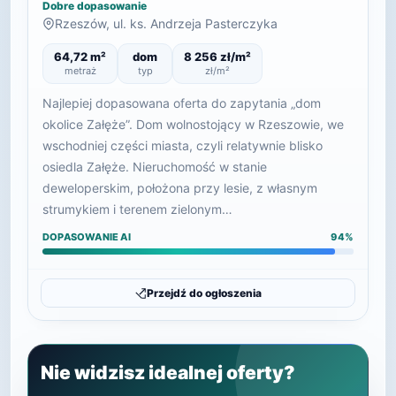
Dobre dopasowanie
Rzeszów, ul. ks. Andrzeja Pasterczyka
64,72 m²
dom
8 256 zł/m²
metraż
typ
zł/m²
Najlepiej dopasowana oferta do zapytania „dom
okolice Załęże”. Dom wolnostojący w Rzeszowie, we
wschodniej części miasta, czyli relatywnie blisko
osiedla Załęże. Nieruchomość w stanie
deweloperskim, położona przy lesie, z własnym
strumykiem i terenem zielonym…
DOPASOWANIE AI
94%
Przejdź do ogłoszenia
Nie widzisz idealnej oferty?