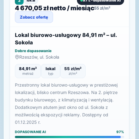
3
lokal
97% • dopasowanie AI
4 670,05 zł netto / miesiąc
55 zł/m²
Zobacz ofertę
Lokal biurowo-usługowy 84,91 m² – ul.
Sokoła
Dobre dopasowanie
Rzeszów, ul. Sokoła
84,91 m²
lokal
55 zł/m²
metraż
typ
zł/m²
Przestronny lokal biurowo-usługowy w prestiżowej
lokalizacji, blisko centrum Rzeszowa. Na 2. piętrze
budynku biurowego, z klimatyzacją i wentylacją.
Dodatkowym atutem jest okno od ul. Sokoła z
możliwością ekspozycji reklamy. Dostępny od
01.12.2025 r.
DOPASOWANIE AI
97%