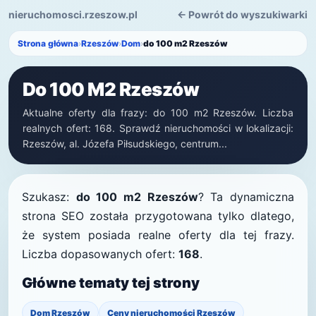
nieruchomosci.rzeszow.pl
← Powrót do wyszukiwarki
Strona główna
›
Rzeszów
›
Dom
›
do 100 m2 Rzeszów
Do 100 M2 Rzeszów
Aktualne oferty dla frazy: do 100 m2 Rzeszów. Liczba
realnych ofert: 168. Sprawdź nieruchomości w lokalizacji:
Rzeszów, al. Józefa Piłsudskiego, centrum...
Szukasz:
do 100 m2 Rzeszów
? Ta dynamiczna
strona SEO została przygotowana tylko dlatego,
że system posiada realne oferty dla tej frazy.
Liczba dopasowanych ofert:
168
.
Główne tematy tej strony
Dom Rzeszów
Ceny nieruchomości Rzeszów