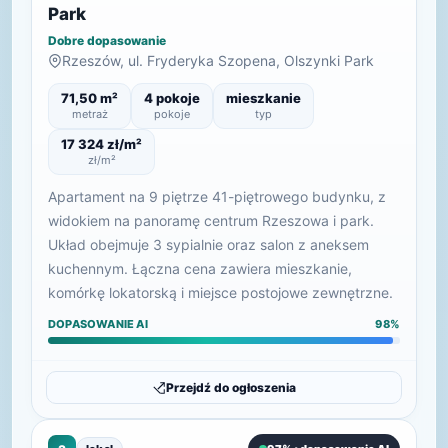
Park
Dobre dopasowanie
Rzeszów, ul. Fryderyka Szopena, Olszynki Park
71,50 m²
4 pokoje
mieszkanie
metraż
pokoje
typ
17 324 zł/m²
zł/m²
Apartament na 9 piętrze 41-piętrowego budynku, z
widokiem na panoramę centrum Rzeszowa i park.
Układ obejmuje 3 sypialnie oraz salon z aneksem
kuchennym. Łączna cena zawiera mieszkanie,
komórkę lokatorską i miejsce postojowe zewnętrzne.
DOPASOWANIE AI
98%
Przejdź do ogłoszenia