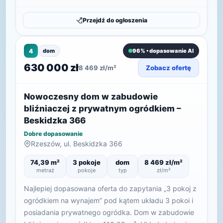
Przejdź do ogłoszenia
4
dom
96% • dopasowanie AI
630 000 zł
8 469 zł/m²
Zobacz ofertę
Nowoczesny dom w zabudowie
bliźniaczej z prywatnym ogródkiem –
Beskidzka 366
Dobre dopasowanie
Rzeszów, ul. Beskidzka 366
74,39 m²
3 pokoje
dom
8 469 zł/m²
metraż
pokoje
typ
zł/m²
Najlepiej dopasowana oferta do zapytania „3 pokoj z
ogródkiem na wynajem” pod kątem układu 3 pokoi i
posiadania prywatnego ogródka. Dom w zabudowie