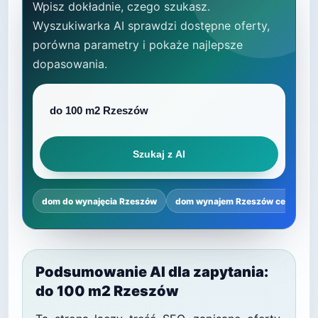
Wpisz dokładnie, czego szukasz.
Wyszukiwarka AI sprawdzi dostępne oferty,
porówna parametry i pokaże najlepsze
dopasowania.
Szukaj z AI
dom do wynajęcia Rzeszów
dom wynajem Rzeszów centrum
Podsumowanie AI dla zapytania:
do 100 m2 Rzeszów