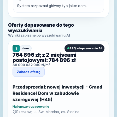
System rozpoznał główny typ jako: dom.
Oferty dopasowane do tego
wyszukiwania
Wyniki zapisane po wyszukiwaniu AI
1
dom
99% • dopasowanie AI
764 896 zł; z 2 miejscami
postojowymi: 784 896 zł
88 000 032 040 zł/m²
Zobacz ofertę
Przedsprzedaż nowej inwestycji - Grand
Residence! Dom w zabudowie
szeregowej (H45)
Najlepsze dopasowanie
Rzeszów, ul. Św. Marcina, os. Słocina