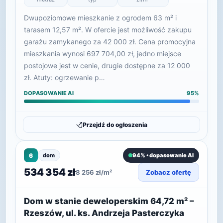
Dwupoziomowe mieszkanie z ogrodem 63 m² i
tarasem 12,57 m². W ofercie jest możliwość zakupu
garażu zamykanego za 42 000 zł. Cena promocyjna
mieszkania wynosi 697 704,00 zł, jedno miejsce
postojowe jest w cenie, drugie dostępne za 12 000
zł. Atuty: ogrzewanie p…
DOPASOWANIE AI
95%
Przejdź do ogłoszenia
6
dom
94% • dopasowanie AI
534 354 zł
8 256 zł/m²
Zobacz ofertę
Dom w stanie deweloperskim 64,72 m² –
Rzeszów, ul. ks. Andrzeja Pasterczyka