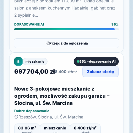
bliźniaczej z ogródkiem 110,09 m². Układ obejmuje
salon z aneksem kuchennym i jadalnią, gabinet oraz
2 sypialnie…
DOPASOWANIE AI
96%
Przejdź do ogłoszenia
5
mieszkanie
95% • dopasowanie AI
697 704,00 zł
8 400 zł/m²
Zobacz ofertę
Nowe 3-pokojowe mieszkanie z
ogrodem, możliwość zakupu garażu –
Słocina, ul. Św. Marcina
Dobre dopasowanie
Rzeszów, Słocina, ul. Św. Marcina
83,06 m²
mieszkanie
8 400 zł/m²
metraż
typ
zł/m²