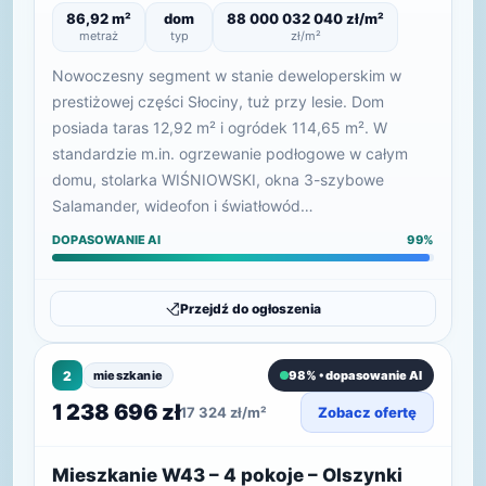
86,92 m²
dom
88 000 032 040 zł/m²
metraż
typ
zł/m²
Nowoczesny segment w stanie deweloperskim w
prestiżowej części Słociny, tuż przy lesie. Dom
posiada taras 12,92 m² i ogródek 114,65 m². W
standardzie m.in. ogrzewanie podłogowe w całym
domu, stolarka WIŚNIOWSKI, okna 3-szybowe
Salamander, wideofon i światłowód…
DOPASOWANIE AI
99%
Przejdź do ogłoszenia
2
mieszkanie
98% • dopasowanie AI
1 238 696 zł
17 324 zł/m²
Zobacz ofertę
Mieszkanie W43 – 4 pokoje – Olszynki