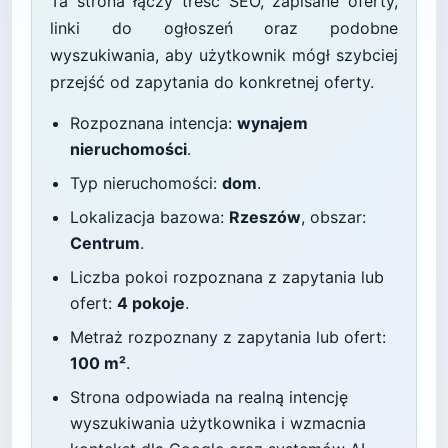
Ta strona łączy treść SEO, zapisane oferty,
linki do ogłoszeń oraz podobne
wyszukiwania, aby użytkownik mógł szybciej
przejść od zapytania do konkretnej oferty.
Rozpoznana intencja:
wynajem
nieruchomości
.
Typ nieruchomości:
dom
.
Lokalizacja bazowa:
Rzeszów
, obszar:
Centrum
.
Liczba pokoi rozpoznana z zapytania lub
ofert:
4 pokoje
.
Metraż rozpoznany z zapytania lub ofert:
100 m²
.
Strona odpowiada na realną intencję
wyszukiwania użytkownika i wzmacnia