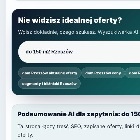
Nie widzisz idealnej oferty?
Wpisz dokładnie, czego szukasz. Wyszukiwarka AI
dom Rzeszów aktualne oferty
dom Rzeszów ceny
dom 
segmenty i bliźniaki Rzeszów
Podsumowanie AI dla zapytania: do 1
Ta strona łączy treść SEO, zapisane oferty, link
oferty.