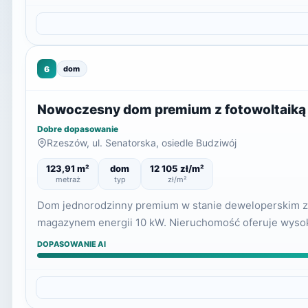
6
dom
Nowoczesny dom premium z fotowoltaiką 5
Dobre dopasowanie
Rzeszów, ul. Senatorska, osiedle Budziwój
123,91 m²
dom
12 105 zł/m²
metraż
typ
zł/m²
Dom jednorodzinny premium w stanie deweloperskim z p
magazynem energii 10 kW. Nieruchomość oferuje wysok
DOPASOWANIE AI