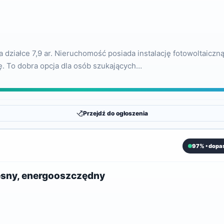
iałce 7,9 ar. Nieruchomość posiada instalację fotowoltaiczną,
ię. To dobra opcja dla osób szukających…
Przejdź do ogłoszenia
97% • dopa
esny, energooszczędny