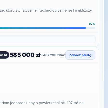
który stylistycznie i technologicznie jest najbliższy
97%
585 000 zł
5 467 290 zł/m²
Zobacz ofertę
ie AI
dom jednorodzinny o powierzchni ok. 107 m² na