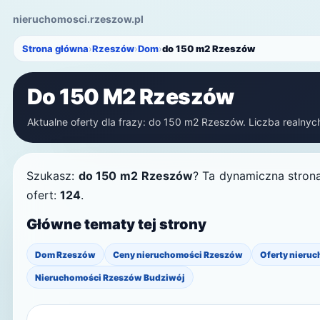
nieruchomosci.rzeszow.pl
Strona główna
›
Rzeszów
›
Dom
›
do 150 m2 Rzeszów
Do 150 M2 Rzeszów
Aktualne oferty dla frazy: do 150 m2 Rzeszów. Liczba realnych
Szukasz:
do 150 m2 Rzeszów
? Ta dynamiczna strona
ofert:
124
.
Główne tematy tej strony
Dom Rzeszów
Ceny nieruchomości Rzeszów
Oferty nieruc
Nieruchomości Rzeszów Budziwój