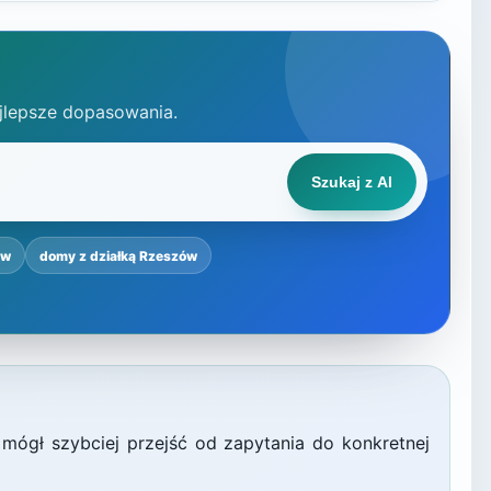
jlepsze dopasowania.
Szukaj z AI
ów
domy z działką Rzeszów
 mógł szybciej przejść od zapytania do konkretnej