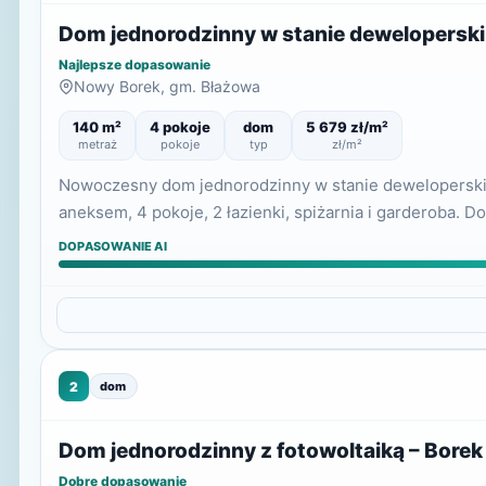
Dom jednorodzinny w stanie dewelopersk
Najlepsze dopasowanie
Nowy Borek, gm. Błażowa
140 m²
4 pokoje
dom
5 679 zł/m²
metraż
pokoje
typ
zł/m²
Nowoczesny dom jednorodzinny w stanie deweloperskim
aneksem, 4 pokoje, 2 łazienki, spiżarnia i garderoba.
DOPASOWANIE AI
2
dom
Dom jednorodzinny z fotowoltaiką – Borek
Dobre dopasowanie