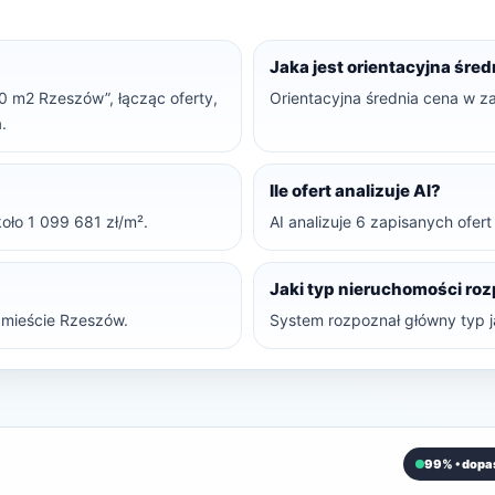
Jaka jest orientacyjna śre
50 m2 Rzeszów”, łącząc oferty,
Orientacyjna średnia cena w z
.
Ile ofert analizuje AI?
oło 1 099 681 zł/m².
AI analizuje 6 zapisanych ofer
Jaki typ nieruchomości ro
mieście Rzeszów.
System rozpoznał główny typ j
99% • dopa