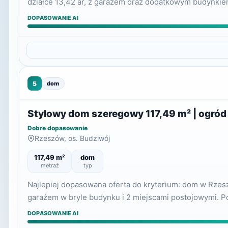
działce 13,42 ar, z garażem oraz dodatkowym budynki
DOPASOWANIE AI
5
dom
Stylowy dom szeregowy 117,49 m² | ogród 
Dobre dopasowanie
Rzeszów, os. Budziwój
117,49 m²
dom
metraż
typ
Najlepiej dopasowana oferta do kryterium: dom w Rzes
garażem w bryle budynku i 2 miejscami postojowymi. Po
DOPASOWANIE AI