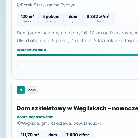
Borek Stary, gmina Tyczyn
120 m²
5 pokoje
dom
6 242 zł/m²
metraż
pokoje
typ
zł/m²
Dom jednorodzinny położony 16–17 km od Rzeszowa, na dz
Układ obejmuje 5 pokoi, 2 kuchnie, 2 łazienki i kotłown
DOPASOWANIE AI
3
dom
Dom szkieletowy w Węgliskach – nowocz
Dobre dopasowanie
Węgliska, gm. Rakszawa, pow. łańcucki
111,70 m²
dom
7 090 zł/m²