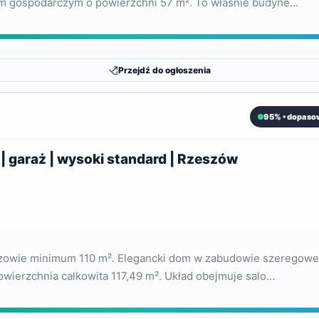
em gospodarczym o powierzchni 57 m². To właśnie budyne…
Przejdź do ogłoszenia
95% • dopaso
| garaż | wysoki standard | Rzeszów
zowie minimum 110 m². Elegancki dom w zabudowie szeregowej,
wierzchnia całkowita 117,49 m². Układ obejmuje salo…