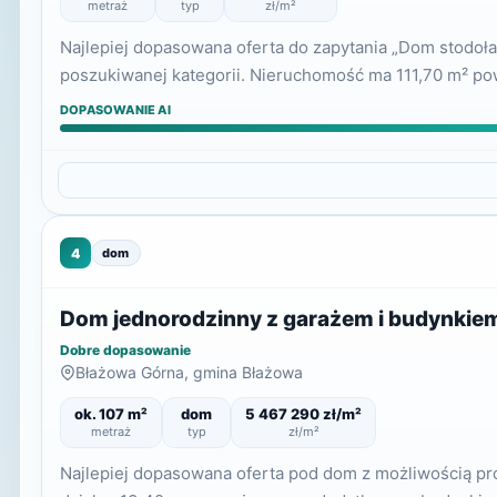
metraż
typ
zł/m²
Najlepiej dopasowana oferta do zapytania „Dom stodoła”
poszukiwanej kategorii. Nieruchomość ma 111,70 m² po
DOPASOWANIE AI
4
dom
Dom jednorodzinny z garażem i budynkie
Dobre dopasowanie
Błażowa Górna, gmina Błażowa
ok. 107 m²
dom
5 467 290 zł/m²
metraż
typ
zł/m²
Najlepiej dopasowana oferta pod dom z możliwością p