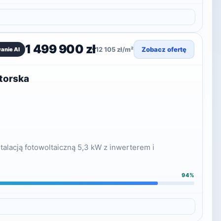
1 499 900 zł
12 105 zł/m²
Zobacz ofertę
anie AI
torska
lacją fotowoltaiczną 5,3 kW z inwerterem i
94%