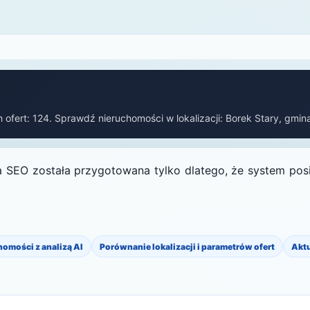
 ofert: 124. Sprawdź nieruchomości w lokalizacji: Borek Stary, gmina
 SEO została przygotowana tylko dlatego, że system posi
homości z analizą AI
Porównanie lokalizacji i parametrów ofert
Akt