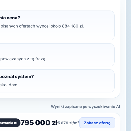
dnia cena?
apisanych ofertach wynosi około 884 180 zł.
t powiązanych z tą frazą.
zpoznał system?
ako: dom.
Wyniki zapisane po wyszukiwaniu AI
795 000 zł
5 679 zł/m²
Zobacz ofertę
sowanie AI